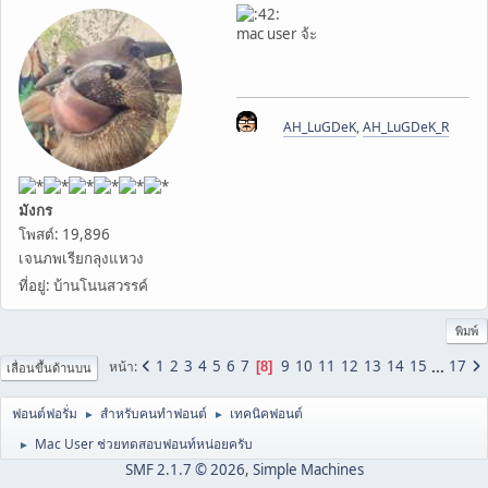
mac user จ้ะ
AH_LuGDeK
,
AH_LuGDeK_R
มังกร
โพสต์: 19,896
เจนภพเรียกลุงแหวง
ที่อยู่: บ้านโนนสวรรค์
พิมพ์
1
2
3
4
5
6
7
9
10
11
12
13
14
15
...
17
หน้า
8
เลื่อนขึ้นด้านบน
ฟอนต์ฟอรั่ม
สำหรับคนทำฟอนต์
เทคนิคฟอนต์
►
►
Mac User ช่วยทดสอบฟอนท์หน่อยครับ
►
SMF 2.1.7 © 2026
,
Simple Machines