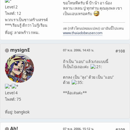
ขอโทษทีครับ พี่ ป้า น้า อา น้อง
Level 2
หลาน เหลน ปู่ ทุกท่าน คุณลุงพล เขา
โพสต์: 12
เป็นแอบเหรอครับ
พวกเราเป็นชาวสร้างสรรค์
***เรียนรู้ ดีกว่า ไม่รู้เรียน
งด (กลัวโดนปลอมแปลง) เอาอันนี้ไปแทน
ที่อยู่: ลาดพร้าว กทม.
www.thaiadobeuser.com
mysignE
07 พ.ย. 2006, 14:43 น.
#108
ถ้าเป็น "แอบ" แล้วเก่งแบบนี้
ก็เป็นไปเถอะค่ะ
ตกลง เป็น "ลุง" ด้วย เป็น "แอบ"
ด้วย
Level 4
**ล้อเล่นค่ะ**
โพสต์: 75
ที่อยู่: bangkok
Ah!
07 พ.ย. 2006, 15:12 น.
#109