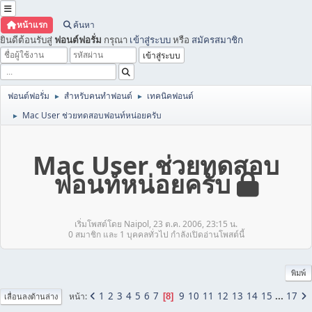
หน้าแรก
ค้นหา
ยินดีต้อนรับสู่
ฟอนต์ฟอรั่ม
กรุณา
เข้าสู่ระบบ
หรือ
สมัครสมาชิก
ฟอนต์ฟอรั่ม
สำหรับคนทำฟอนต์
เทคนิคฟอนต์
►
►
Mac User ช่วยทดสอบฟอนท์หน่อยครับ
►
Mac User ช่วยทดสอบ
ฟอนท์หน่อยครับ
เริ่มโพสต์โดย Naipol, 23 ต.ค. 2006, 23:15 น.
0 สมาชิก และ 1 บุคคลทั่วไป กำลังเปิดอ่านโพสต์นี้
พิมพ์
1
2
3
4
5
6
7
9
10
11
12
13
14
15
...
17
หน้า
8
เลื่อนลงด้านล่าง