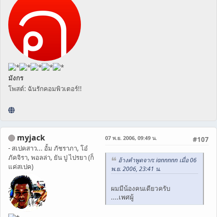
มังกร
โพสต์: ฉันรักคอมพิวเตอร์!!
myjack
07 พ.ย. 2006, 09:49 น.
#107
- สเปคสาว... อั้ม ภัชราภา, โอ๋
ภัคจิรา, พอลล่า, ยัน ปู ไปรยา (ก็
อ้างคำพูดจาก: iannnnn เมื่อ 06
แค่สเปค)
พ.ย. 2006, 23:41 น.
ผมมีน้องคนเดียวครับ
....เพศผู้