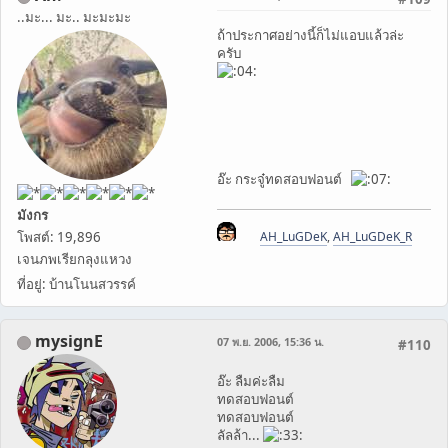
..มะ... มะ.. มะมะมะ
ถ้าประกาศอย่างนี้ก็ไม่แอบแล้วล่ะ
ครับ
อ๊ะ กระจู๋ทดสอบฟอนต์
มังกร
โพสต์: 19,896
AH_LuGDeK
,
AH_LuGDeK_R
เจนภพเรียกลุงแหวง
ที่อยู่: บ้านโนนสวรรค์
mysignE
07 พ.ย. 2006, 15:36 น.
#110
อ๊ะ ลืมค่ะลืม
ทดสอบฟอนต์
ทดสอบฟอนต์
ลัลล้า...