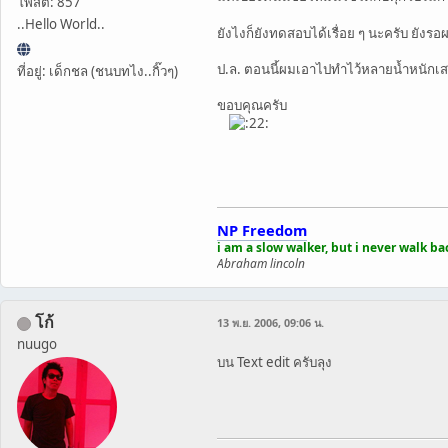
โพสต์: 857
..Hello World..
ยังไงก็ยังทดสอบได้เรื่อย ๆ นะครับ ยังร
ป.ล. ตอนนี้ผมเอาไปทำไว้หลายน้ำหนักเสร
ที่อยู่: เด็กชล (ชนบทไง..กิ๊วๆ)
ขอบคุณครับ
NP Freedom
i am a slow walker, but i never walk b
Abraham lincoln
โก้
13 พ.ย. 2006, 09:06 น.
nuugo
บน Text edit ครับลุง