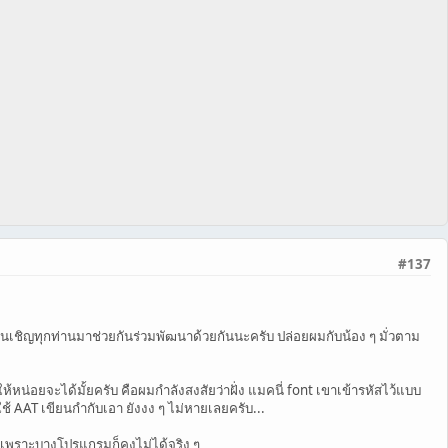
#137
ยนเชิญทุกท่านมาช่วยกันร่วมพัฒนาด้วยกันนะครับ ปล่อยผมกับน้อง ๆ มั่วตาม
หน่อยจะได้มั้ยครับ คือผมกำลังสงสัยว่าฝั่ง แมคนี่ font เขาเข้ารหัสไว้แบบ
ใช้ AAT เขียนกำกับเอา ยังงง ๆ ไม่หายเลยครับ...
รับ เพราะบางโปรแกรมก็คงไม่ได้จริง ๆ