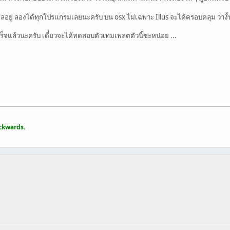
อผลอยู่ ลองได้ทุกโปรแกรมเลยนะครับ บน osx ไม่เฉพาะ Illus จะได้ครอบคลุม ว่างั
็จแล้วนะครับ เดี๋ยวจะได้ทดสอบตัวเทมเพลตตัวนี้ซะหน่อย ...
ackwards.