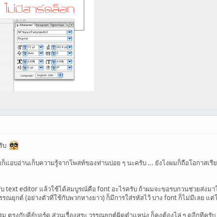
รับ
ก็แอบอ่านเก็บความรู้จากโพสท์ของท่านบ่อย ๆ นะครับ ... ยังไงผมก็ถือโอกาสเรี
บ text editor แล้วใช้ได้สมบูรณ์คือ font อะไรครับ ถ้าผมจะขอรบกวนช่วยส่งมาให้
ยุกต์ (อย่างตัวที่ใช้กับพวกหางยาว) ก็มีการใส่รหัสไว้ บาง font ก็ไม่มีเลย แต่
กรม ตรงกับคีย์บอร์ด ส่วนเรื่องสระ วรรณยุกต์ผิดตำแหน่ง ก็คงต้องไล่ ๆ ดูอีกทีค