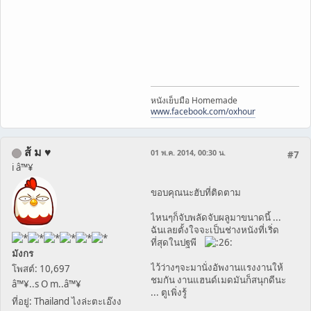
หนังเย็บมือ Homemade
www.facebook.com/oxhour
ส้ ม ♥
01 พ.ค. 2014, 00:30 น.
#7
i â™¥
ขอบคุณนะฮับที่ติดตาม
ไหนๆก็จับพลัดจับผลูมาขนาดนี้ ...
ฉันเลยตั้งใจจะเป็นช่างหนังที่เริ่ด
ที่สุดในปฐพี
มังกร
ไว้ว่างๆจะมานั่งอัพงานแรงงานให้
โพสต์: 10,697
ชมกัน งานแฮนด์เมดมันก็สนุกดีนะ
â™¥..s O m..â™¥
... ตูเพิ่งรู้
ที่อยู่: Thailand ไงล่ะตะเอ๊งง