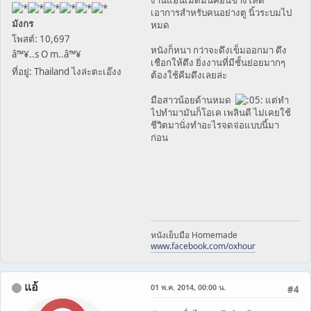
งานแฮนเมดมันค่อนข้างโหด
เอาการสำหรับคนอย่างตู นิ้วระบมไป
มังกร
หมด
โพสต์: 10,697
หนังก็หนา กว่าจะดึงเข็มออกมา ดึง
â™¥..s O m..â™¥
เชือกให้ตึง ยิ่งงานที่มีชั้นย่อยมากๆ
ที่อยู่: Thailand ไงล่ะตะเอ๊งง
ต้องใช้คีมดึงเลยล่ะ
มือสาวน้อยด้านหมด
แต่ทำ
ไปทำมามันก็โอเค เพลินดี ไม่เคยใช้
ชีวิตมานั่งทำอะไรจดจ่อแบบนี้มา
ก่อน
หนังเย็บมือ Homemade
www.facebook.com/oxhour
แอ้
01 พ.ค. 2014, 00:00 น.
#4