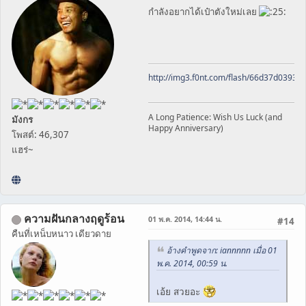
กำลังอยากได้เป๋าตังใหม่เลย
http://img3.f0nt.com/flash/66d37d0393
A Long Patience: Wish Us Luck (and
มังกร
Happy Anniversary)
โพสต์: 46,307
แฮร่~
ความฝันกลางฤดูร้อน
01 พ.ค. 2014, 14:44 น.
#14
คืนที่เหน็บหนาว เดียวดาย
อ้างคำพูดจาก: iannnnn เมื่อ 01
พ.ค. 2014, 00:59 น.
เอ้ย สวยอะ