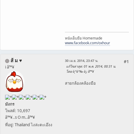
หนังเย็บมือ Homemade
www.facebook.com/oxhour
ส้ ม ♥
30 เม.ย. 2014, 23:47 น.
#1
แก้ไขล่าสุด
: 01 พ.ค. 2014, 00:31 น.
i â™¥
โดย à¸ªà¹‰ à¸¡ â™¥
สายกล้องคล้องมือ
มังกร
โพสต์: 10,697
â™¥..s O m..â™¥
ที่อยู่: Thailand ไงล่ะตะเอ๊งง