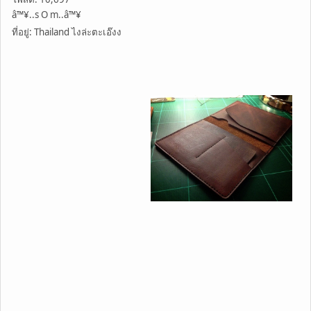
â™¥..s O m..â™¥
ที่อยู่: Thailand ไงล่ะตะเอ๊งง