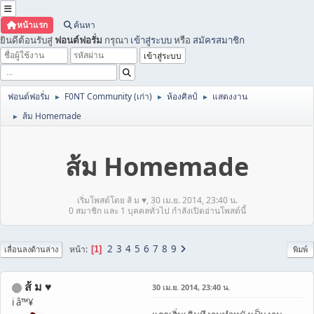
หน้าแรก
ค้นหา
ยินดีต้อนรับสู่
ฟอนต์ฟอรั่ม
กรุณา
เข้าสู่ระบบ
หรือ
สมัครสมาชิก
ฟอนต์ฟอรั่ม
F0NT Community (เก่า)
ห้องศิลป์
แสดงงาน
►
►
►
ส้ม Homemade
►
ส้ม Homemade
เริ่มโพสต์โดย ส้ ม ♥, 30 เม.ย. 2014, 23:40 น.
0 สมาชิก และ 1 บุคคลทั่วไป กำลังเปิดอ่านโพสต์นี้
2
3
4
5
6
7
8
9
หน้า
1
เลื่อนลงด้านล่าง
พิมพ์
ส้ ม ♥
30 เม.ย. 2014, 23:40 น.
i â™¥