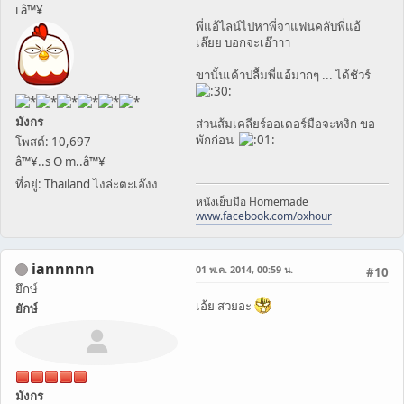
i â™¥
พี่แอ้ไลน์ไปหาพี่จาแฟนคลับพี่แอ้
เล๊ยย บอกจะเอ๊าาา
ขานั้นเค้าปลื้มพี่แอ้มากๆ ... ได้ชัวร์
มังกร
ส่วนส้มเคลียร์ออเดอร์มือจะหงิก ขอ
พักก่อน
โพสต์: 10,697
â™¥..s O m..â™¥
ที่อยู่: Thailand ไงล่ะตะเอ๊งง
หนังเย็บมือ Homemade
www.facebook.com/oxhour
iannnnn
01 พ.ค. 2014, 00:59 น.
#10
ยึกษ์
เอ้ย สวยอะ
ยักษ์
มังกร