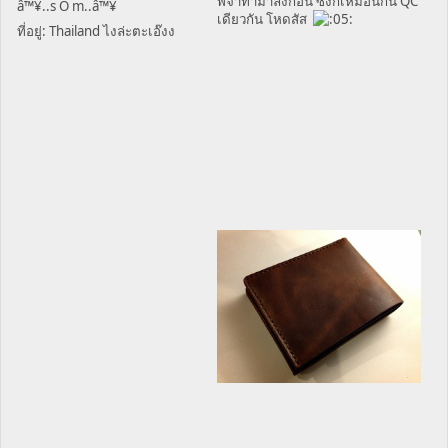
พี่จาทำมาลงก่อน ซึ่งก็เหมือนกัน QC
â™¥..s O m..â™¥
เดียวกัน โหดสัส
ที่อยู่: Thailand ไงล่ะตะเอ๊งง