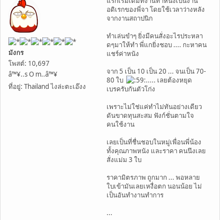
แรกเริ่มเดิมทีงานทำหนังเป็นงาน
อดิเรกของพี่จา โดยใช้เวลาว่างหลัง
จากงานสถาปนิก
ทำเล่นขำๆ ยิ่งมีคนสั่งอะไรประหลา
ดๆมาให้ทำ พี่แกยิ่งชอบ .... กะหาคน
มังกร
แชร์ค่าหนัง
โพสต์: 10,697
จาก 5 เป็น 10 เป็น 20 ... จนเป็น 70-
â™¥..s O m..â™¥
80 ใบ
..... เลยต้องหยุด
ที่อยู่: Thailand ไงล่ะตะเอ๊งง
เบรครับกันตัวโก่ง
เพราะไม่ใช่แค่ทำไม่ทันอย่างเดียว
ดันขาดทุนสะสม ฟังก์ชั่นตามใจ
คนใช้งาน
เลยเป็นที่ชื่นชอบในหมู่เพื่อนพี่น้อง
ทั้งคุณภาพหนัง และราคา คนนึงเลย
สั่งแม่ม 3 ใบ
ราคามิตรภาพ ถูกมาก ... พอหลาย
ใบเข้ามันเลยเหงื่อตก นอนน้อย ไม่
เป็นอันทำงานทำการ
...