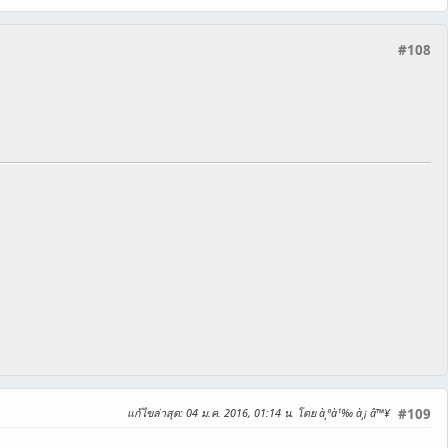
#108
แก้ไขล่าสุด
: 04 ม.ค. 2016, 01:14 น. โดย à¸ªà¹‰ à¸¡ â™¥
#109