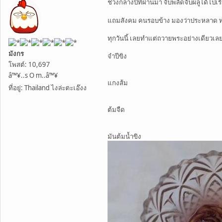
ช่วงกลางปีที่ผ่านมา จับพลัดจับผลูได้ไ
แถมสังคม คนรอบข้าง มองว่าประหลาด ท
ทุกวันนี้ เลยทำแต่ถวายพระอย่างเดียวเล
มังกร
จำปีขิง
โพสต์: 10,697
â™¥..s O m..â™¥
แกงส้ม
ที่อยู่: Thailand ไงล่ะตะเอ๊งง
ต้มจืด
มันต้มน้ำขิง