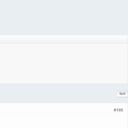
พิมพ์
#105