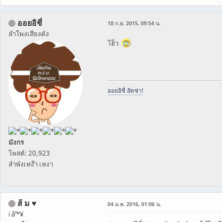
ออยอิชี่
18 ก.ย. 2015, 09:54 น.
ลำโพงเสียงดัง
โฮ็ว
ออยอิชี่ ฮัดช่า!
มังกร
โพสต์: 20,923
ลำพังเหง๊า เหงา
ส้ ม ♥
04 ม.ค. 2016, 01:06 น.
i â™¥