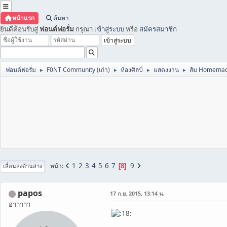
หน้าแรก
ค้นหา
ยินดีต้อนรับสู่
ฟอนต์ฟอรั่ม
กรุณา
เข้าสู่ระบบ
หรือ
สมัครสมาชิก
ฟอนต์ฟอรั่ม
F0NT Community (เก่า)
ห้องศิลป์
แสดงงาน
ส้ม Homema
►
►
►
►
1
2
3
4
5
6
7
9
หน้า
8
เลื่อนลงด้านล่าง
papos
17 ก.ย. 2015, 13:14 น.
อ่าาาาา