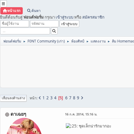
หน้าแรก
ค้นหา
ยินดีต้อนรับสู่
ฟอนต์ฟอรั่ม
กรุณา
เข้าสู่ระบบ
หรือ
สมัครสมาชิก
ฟอนต์ฟอรั่ม
F0NT Community (เก่า)
ห้องศิลป์
แสดงงาน
ส้ม Homema
►
►
►
►
1
2
3
4
6
7
8
9
หน้า
5
เลื่อนลงด้านล่าง
ดาเฉยๆ
16 ก.ค. 2014, 15:16 น.
ชุดเล็กน่ารักมากอะ