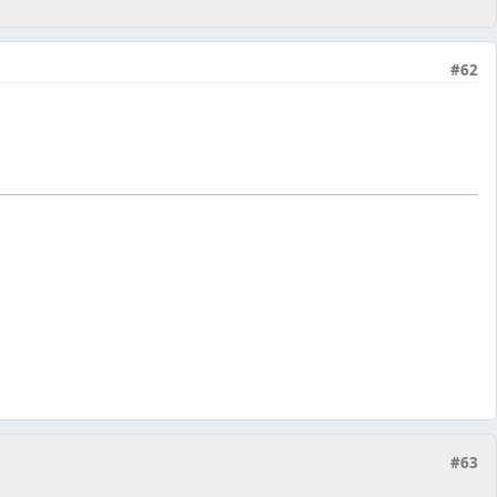
#62
#63