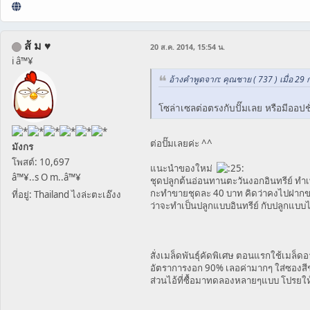
ส้ ม ♥
20 ส.ค. 2014, 15:54 น.
i â™¥
อ้างคำพูดจาก: คุณชาย ( 737 ) เมื่อ 29 
โซล่าเซลต่อตรงกับปั๊มเลย หรือมีออป
ต่อปั๊มเลยค่ะ ^^
มังกร
โพสต์: 10,697
แนะนำของใหม่
â™¥..s O m..â™¥
ชุดปลูกต้นอ่อนทานตะวันงอกอินทรีย์ ทำเพ
กะทำขายชุดละ 40 บาท คิดว่าคงไปฝากขาย
ที่อยู่: Thailand ไงล่ะตะเอ๊งง
ว่าจะทำเป็นปลูกแบบอินทรีย์ กับปลูกแบบไ
สั่งเมล็ดพันธุ์คัดพิเศษ ตอนแรกใช้เมล็ดอ
อัตราการงอก 90% เลอค่ามากๆ ใส่ซองสี
ส่วนไอ้ที่ซื้อมาทดลองหลายๆแบบ โปรยให้