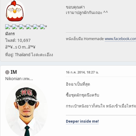
ขอบคุณค่า
เรามาปลูกผักกันเถอะ ^^
มังกร
หนังเย็บมือ Homemade
www.facebook.co
โพสต์: 10,697
â™¥..s O m..â™¥
ที่อยู่: Thailand ไงล่ะตะเอ๊งง
IM
16 ก.ค. 2014, 18:27 น.
Nikonian เทพ...
อิจฉาเป็นที่สุด
ซื้อชุดผักชุดนึงครับ
กระเป๋าหนังยาวก็สนใจ หนังเข้าเมื่อไหร่
Deeper inside me!