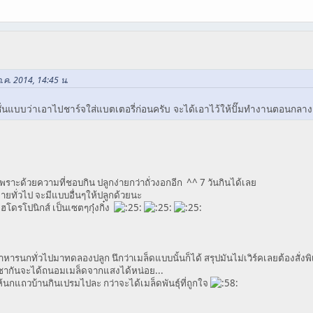
ก.ค. 2014, 14:45 น.
ชั่นแบบว่าเอาไปชาร์จใส่แบตเตอรี่ก่อนครับ จะได้เอาไว้ให้ปั๊มทำงานตอนกลา
ราะด้วยความที่ชอบกิน ปลูกง่ายกว่าถั่วงอกอีก ^^ 7 วันกินได้เลย
ทั่วไป จะมีแบบอื่นๆให้ปลูกด้วยนะ
ฮโดรโปนิกส์ เป็นเซตๆกุ๋งกิ๋ง
าหารนกทั่วไปมาทดลองปลูก นึกว่าเมล็ดแบบนั้นก็ได้ สรุปมันไม่เวิร์คเลยต้องสั่ง
ชากันจะได้ถนอมเมล็ดจากแสงได้หน่อย...
นกแถวบ้านกินเปรมไปละ กว่าจะได้เมล็ดพันธุ์ที่ถูกใจ