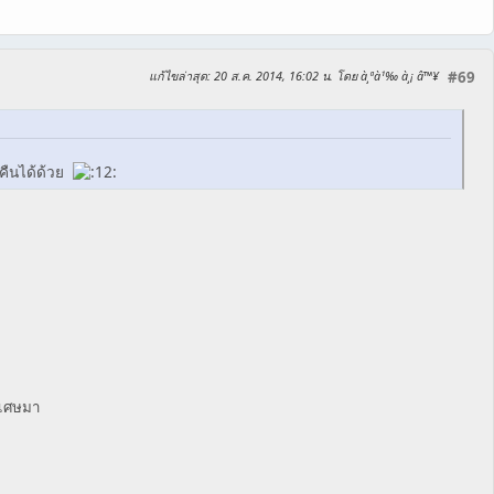
แก้ไขล่าสุด
: 20 ส.ค. 2014, 16:02 น. โดย à¸ªà¹‰ à¸¡ â™¥
#69
งคืนได้ด้วย
พิเศษมา