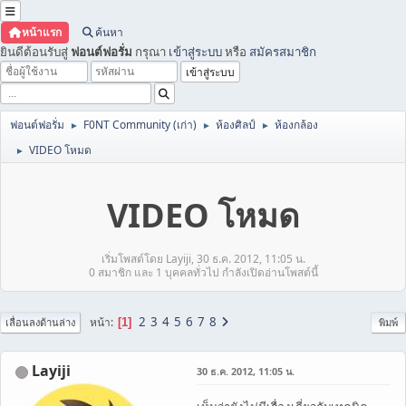
หน้าแรก
ค้นหา
ยินดีต้อนรับสู่
ฟอนต์ฟอรั่ม
กรุณา
เข้าสู่ระบบ
หรือ
สมัครสมาชิก
ฟอนต์ฟอรั่ม
F0NT Community (เก่า)
ห้องศิลป์
ห้องกล้อง
►
►
►
VIDEO โหมด
►
VIDEO โหมด
เริ่มโพสต์โดย Layiji, 30 ธ.ค. 2012, 11:05 น.
0 สมาชิก และ 1 บุคคลทั่วไป กำลังเปิดอ่านโพสต์นี้
2
3
4
5
6
7
8
หน้า
1
เลื่อนลงด้านล่าง
พิมพ์
Layiji
30 ธ.ค. 2012, 11:05 น.