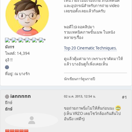
เห็นว่ายังไม่มีเรื่องเกี่ยวกับเทคนิค
และอุปกรณ์สำหรับการถ่าย video
เลยขอตั้งเลยแล้วกันครับ
พอดีไปเจอคลิปมา
รวมเทคนิคภาพขั้นเมพ ในหนัง
หลายๆเรื่อง
มังกร
Top 20 Cinematic Techniques.
โพสต์: 14,394
ดูแล้วคุ้มค่ามาก เพราะเขาคัดมาให้
อุงิ !!
แล้ว บางอันตูก็เพิ่งเคยเห็น
ที่อยู่: ณ บางรัก
นักเขียนการ์ตูนรายปี
iannnnn
02 ม.ค. 2013, 12:54 น.
#1
ยึกษ์
ขอถ่ายภาพนิ่งไม่ให้สั่นก่อนนะ
ยักษ์
(เห็น VRZO เคยโชว์กล้องกันสั่นไป
อันนึง เท่ดีๆ)