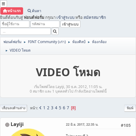
หน้าแรก
ค้นหา
ยินดีต้อนรับสู่
ฟอนต์ฟอรั่ม
กรุณา
เข้าสู่ระบบ
หรือ
สมัครสมาชิก
ฟอนต์ฟอรั่ม
F0NT Community (เก่า)
ห้องศิลป์
ห้องกล้อง
►
►
►
VIDEO โหมด
►
VIDEO โหมด
เริ่มโพสต์โดย Layiji, 30 ธ.ค. 2012, 11:05 น.
0 สมาชิก และ 1 บุคคลทั่วไป กำลังเปิดอ่านโพสต์นี้
1
2
3
4
5
6
7
หน้า
8
เลื่อนลงด้านล่าง
พิมพ์
Layiji
22 มิ.ย. 2017, 22:35 น.
#105