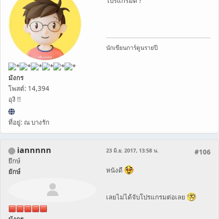
โปรแกรมดี ?
นักเขียนการ์ตูนรายปี
มังกร
โพสต์: 14,394
อุงิ !!
ที่อยู่: ณ บางรัก
iannnnn
23 มิ.ย. 2017, 13:58 น.
#106
ยึกษ์
หนังดี
ยักษ์
เลยไม่ได้จับโปรแกรมต่อเลย
มังกร