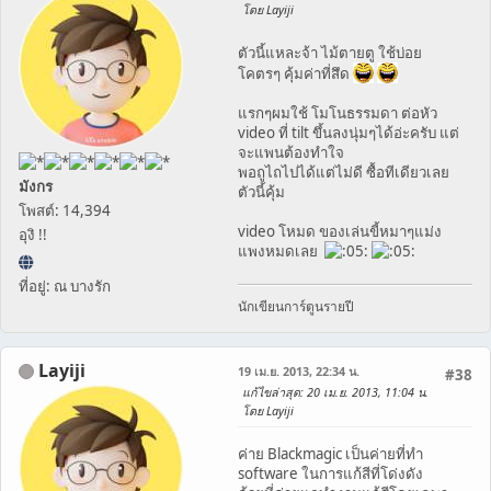
โดย Layiji
ตัวนี้แหละจ้า ไม้ตายตู ใช้บ่อย
โคตรๆ คุ้มค่าที่สึด
แรกๆผมใช้ โมโนธรรมดา ต่อหัว
video ที่ tilt ขึ้นลงนุ่มๆได้อ่ะครับ แต่
จะแพนต้องทำใจ
พอถูไถไปได้แต่ไม่ดี ซื้อทีเดียวเลย
มังกร
ตัวนี้คุ้ม
โพสต์: 14,394
video โหมด ของเล่นขี้หมาๆแม่ง
อุงิ !!
แพงหมดเลย
ที่อยู่: ณ บางรัก
นักเขียนการ์ตูนรายปี
Layiji
19 เม.ย. 2013, 22:34 น.
#38
แก้ไขล่าสุด
: 20 เม.ย. 2013, 11:04 น.
โดย Layiji
ค่าย Blackmagic เป็นค่ายที่ทำ
software ในการแก้สีที่โด่งดัง