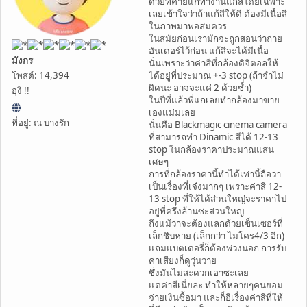
ด้วยที่ค่ายแกทำงานแก้สีโดยเฉพาะ
เลยเข้าใจว่าถ้าแก้สีให้ดี ต้องมีเนื้อสี
ในภาพมาพอสมควร
ในสมัยก่อนเรามักจะถูกสอนว่าถ่าย
อันเดอร์ไว้ก่อน แก้สีจะได้มีเนื้อ
มังกร
นั่นเพราะว่าค่าสีที่กล้องดิจิตอลให้
โพสต์: 14,394
ได้อยู่ที่ประมาณ +-3 stop (ถ้าจำไม่
ผิดนะ อาจจะแค่ 2 ด้วยซ้ำ)
อุงิ !!
ในปีที่แล้วพี่แกเลยทำกล้องมาขาย
เองแม่มเลย
ที่อยู่: ณ บางรัก
นั่นคือ Blackmagic cinema camera
ที่สามารถทำ Dinamic สีได้ 12-13
stop ในกล้องราคาประมาณแสน
เศษๆ
การที่กล้องราคานี้ทำได้เท่านี้ถือว่า
เป็นเรื่องที่เจ๋งมากๆ เพราะค่าสี 12-
13 stop ที่ให้ได้ส่วนใหญ่จะราคาไป
อยู่ที่ครึ่งล้านซะส่วนใหญ่
ถึงแม้ว่าจะต้องแลกด้วยเซ็นเซอร์ที่
เล็กชิบหาย (เล็กกว่า ไมโคร4/3 อีก)
แถมแบตเตอรี่ก็ต้องพ่วงนอก การรับ
ค่าเสียงก็ดูวุ่นวาย
ซึ่งมันไม่สะดวกเอาซะเลย
แต่ค่าสีเนี่ยล่ะ ทำให้หลายๆคนยอม
จ่ายเงินซื้อมา และก็อีเรื่องค่าสีที่ให้