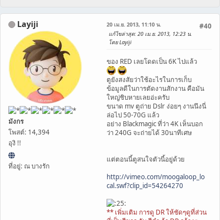
Layiji
20 เม.ย. 2013, 11:10 น.
#40
แก้ไขล่าสุด
: 20 เม.ย. 2013, 12:23 น.
โดย Layiji
ของ RED เลยโดดเป็น 6K ไปแล้ว
ตูยังสงสัยว่าใช้อะไรในการเก็บ
ข้อมูลดีในการตัดงานสักงาน คือมัน
ใหญ่ชิบหายเลยอ่ะครับ
ขนาด mv ตูถ่าย Dslr ง่อยๆ งานนึงนี่
ล่อไป 50-70G แล้ว
มังกร
อย่าง Blackmagic ที่ว่า 4K เห็นบอก
โพสต์: 14,394
ว่า 240G จะถ่ายได้ 30นาทีเศษ
อุงิ !!
แต่ตอนนี้ตูสนใจตัวนี้อยู่ด้วย
ที่อยู่: ณ บางรัก
http://vimeo.com/moogaloop_lo
cal.swf?clip_id=54264270
** เพิ่มเติม การดู DR ให้ชัดๆดูที่ส่วน