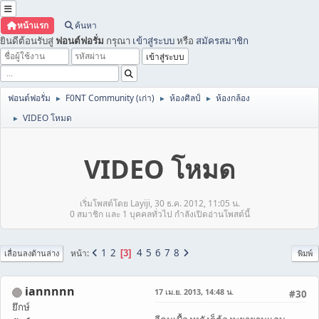
หน้าแรก
ค้นหา
ยินดีต้อนรับสู่
ฟอนต์ฟอรั่ม
กรุณา
เข้าสู่ระบบ
หรือ
สมัครสมาชิก
ฟอนต์ฟอรั่ม
F0NT Community (เก่า)
ห้องศิลป์
ห้องกล้อง
►
►
►
VIDEO โหมด
►
VIDEO โหมด
เริ่มโพสต์โดย Layiji, 30 ธ.ค. 2012, 11:05 น.
0 สมาชิก และ 1 บุคคลทั่วไป กำลังเปิดอ่านโพสต์นี้
1
2
4
5
6
7
8
หน้า
3
เลื่อนลงด้านล่าง
พิมพ์
iannnnn
17 เม.ย. 2013, 14:48 น.
#30
ยึกษ์