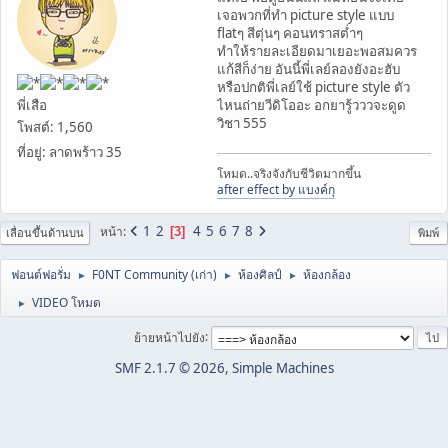
เจอพวกที่ทำ picture style แบบ
flatๆ สีตุ่นๆ คอนทราสต่ำๆ
ทำให้รายละเอียดมาเยอะพอสมควร
แก้สีก็ง่าย อันนี้พี่เลย์ลองยังอะฮับ
หรือปกติพี่เลย์ใช้ picture style ตัว
พี่เสือ
ไหนถ่ายวีดิโออะ อกยารู้วววจะดูด
วิชา 555
โพสต์: 1,560
ที่อยู่: ลาดพร้าว 35
โหมด..จริงจังกับชีวิตมากขึ้น
after effect by แบงค์กุ
1
2
4
5
6
7
8
หน้า
3
เลื่อนขึ้นด้านบน
พิมพ์
ฟอนต์ฟอรั่ม
F0NT Community (เก่า)
ห้องศิลป์
ห้องกล้อง
►
►
►
VIDEO โหมด
►
ย้ายหน้าไปยัง
SMF 2.1.7 © 2026
,
Simple Machines