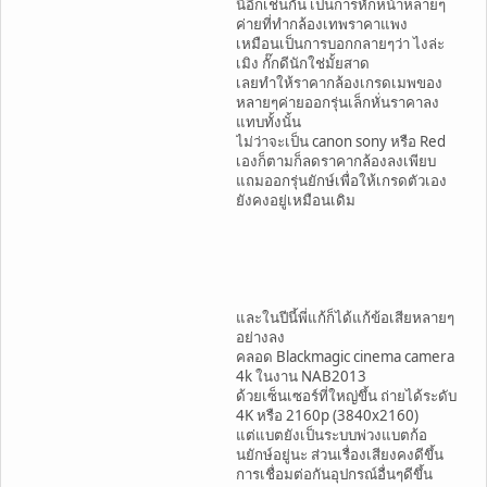
นี่อีกเช่นกัน เป็นการหักหน้าหลายๆ
ค่ายที่ทำกล้องเทพราคาแพง
เหมือนเป็นการบอกกลายๆว่า ไงล่ะ
เมิง กั๊กดีนักใช่มั้ยสาด
เลยทำให้ราคากล้องเกรดเมพของ
หลายๆค่ายออกรุ่นเล็กหั่นราคาลง
แทบทั้งนั้น
ไม่ว่าจะเป็น canon sony หรือ Red
เองก็ตามก็ลดราคากล้องลงเพียบ
แถมออกรุ่นยักษ์เพื่อให้เกรดตัวเอง
ยังคงอยู่เหมือนเดิม
และในปีนี้พี่แก้ก็ได้แก้ข้อเสียหลายๆ
อย่างลง
คลอด Blackmagic cinema camera
4k ในงาน NAB2013
ด้วยเซ็นเซอร์ที่ใหญ่ขึ้น ถ่ายได้ระดับ
4K หรือ 2160p (3840x2160)
แต่แบตยังเป็นระบบพ่วงแบตก้อ
นยักษ์อยู่นะ ส่วนเรื่องเสียงคงดีขึ้น
การเชื่อมต่อกันอุปกรณ์อื่นๆดีขึ้น