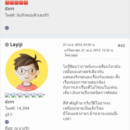
มังกร
โพสต์: ฉันรักคอมพิวเตอร์!!
Layiji
21 เม.ย. 2013, 01:01 น.
#42
แก้ไขล่าสุด
: 21 เม.ย. 2013, 12:32 น.
โดย Layiji
ไม่รู้สิผมว่าภาพนิ่งกะเคลื่อนไหวมัน
เหมือนจะศาสตร์เดียวกัน
แต่พอจริงๆคนละเรื่องกันเลยอ่ะ ทั้ง
เรื่องของการควบคุมกล้อง
กับการเล่าเรื่องที่ไม่ใช่จบในเฟรม
เดียว มันลามถึงเทคนิคการตัดต่อ
มังกร
ที่สำคัญถ้ามาเริ่มวีดีโออาจจะ
โพสต์: 14,394
เหมือนกลายเป็นเด็กใหม่
มีโดนแซวง่ายๆ น้าๆเขาจะยอมอ๊ะ
อุงิ !!
เปล่า
ที่อยู่: ณ บางรัก