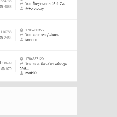
584733
โดย
ฟื้นฟูร่างกาย วิธีกำจัดเ...
4088
@Foretoday
1706280355
110788
โดย
ตอบ: กระจู๋เ่ล่นเกม
2454
iannnnn
1784637120
58699
โดย
ตอบ: ฟ้อนสุดฯ ฉบับปฐม
ฤกษ...
979
mark09