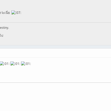
ว่ะเนี่ย
estiny.
อไป