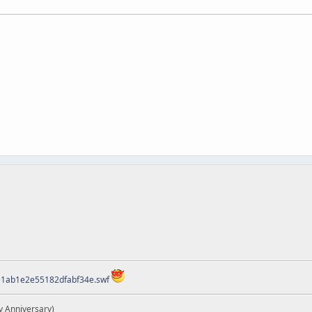
ee1ab1e2e55182dfabf34e.swf
y Anniversary)