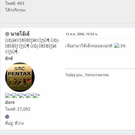
โพสต์: 463
โค้กจริงๆนะ
นายโอ้เอ้
12 พ.ค. 2006, 19:54 น.
Ù©(â€¢Ì®Ì®Ìƒâ€¢Ìƒ)Û¶ Ù©(-
เจ๊อย่ามาให้เด็กถอนหงอกดิ
Ì®Ì®Ìƒ-Ìƒ)Û¶ Ù©(-Ì®Ì®Ìƒâ€
¢Ìƒ)Û¶
ยักษ์
Today you , Tomorrow me.
มังกร
โพสต์: 27,092
ที่อยู่: ที่ว่าง