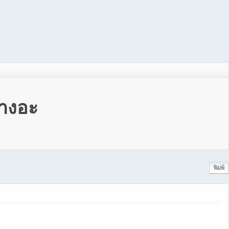
้างอะ
พิมพ์