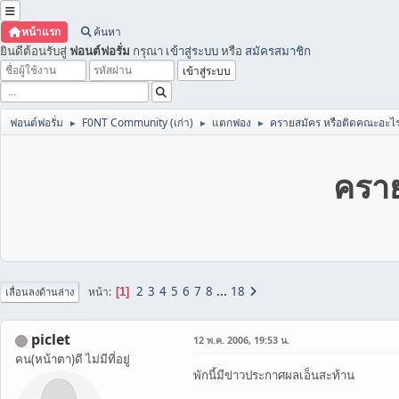
หน้าแรก
ค้นหา
ยินดีต้อนรับสู่
ฟอนต์ฟอรั่ม
กรุณา
เข้าสู่ระบบ
หรือ
สมัครสมาชิก
ฟอนต์ฟอรั่ม
F0NT Community (เก่า)
แตกฟอง
ครายสมัคร หรือติดคณะอะไร
►
►
►
คราย
2
3
4
5
6
7
8
...
18
หน้า
1
เลื่อนลงด้านล่าง
piclet
12 พ.ค. 2006, 19:53 น.
คน(หน้าตา)ดี ไม่มีที่อยู่
พักนี้มีข่าวประกาศผลเอ็นสะท้าน