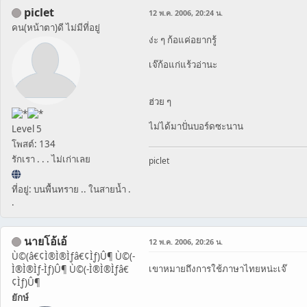
piclet
12 พ.ค. 2006, 20:24 น.
คน(หน้าตา)ดี ไม่มีที่อยู่
ง่ะ ๆ ก้อแค่อยากรู้
เจ๊ก้อแก่แร้วอ่านะ
ฮ่วย ๆ
ไม่ได้มาปั่นบอร์ดซะนาน
Level 5
โพสต์: 134
รักเรา . . . ไม่เก่าเลย
piclet
ที่อยู่: บนพื้นทราย .. ในสายน้ำ .
.
นายโอ้เอ้
12 พ.ค. 2006, 20:26 น.
Ù©(â€¢Ì®Ì®Ìƒâ€¢Ìƒ)Û¶ Ù©(-
เขาหมายถึงการใช้ภาษาไทยหน่ะเจ๊
Ì®Ì®Ìƒ-Ìƒ)Û¶ Ù©(-Ì®Ì®Ìƒâ€
¢Ìƒ)Û¶
ยักษ์