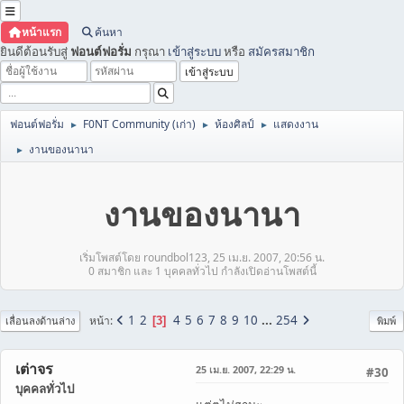
หน้าแรก
ค้นหา
ยินดีต้อนรับสู่
ฟอนต์ฟอรั่ม
กรุณา
เข้าสู่ระบบ
หรือ
สมัครสมาชิก
ฟอนต์ฟอรั่ม
F0NT Community (เก่า)
ห้องศิลป์
แสดงงาน
►
►
►
งานของนานา
►
งานของนานา
เริ่มโพสต์โดย roundbol123, 25 เม.ย. 2007, 20:56 น.
0 สมาชิก และ 1 บุคคลทั่วไป กำลังเปิดอ่านโพสต์นี้
1
2
4
5
6
7
8
9
10
...
254
หน้า
3
เลื่อนลงด้านล่าง
พิมพ์
เต่าจร
25 เม.ย. 2007, 22:29 น.
#30
บุคคลทั่วไป