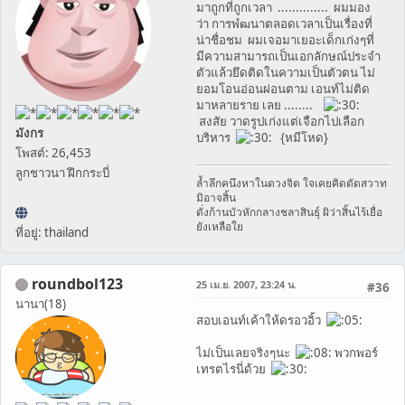
มาถูกที่ถูกเวลา .............. ผมมอง
ว่า การพํฒนาตลอดเวลาเป็นเรื่องที่
น่าชื่อชม ผมเจอมาเยอะเด็กเก่งๆที่
มีความสามารถเป็นเอกลักษณ์ประจำ
ตัวแล้วยึดติดในความเป็นตัวตน ไม่
ยอมโอนอ่อนผ่อนตาม เอนท์ไม่ติด
มาหลายราย เลย ........
สงสัย วาดรูปเก่งแต่เจือกไปเลือก
มังกร
บริหาร
{หมีโหด}
โพสต์: 26,453
ลูกชาวนา ฝึกกระบี่
ล้ำลึกคนึงหาในดวงจิต ใจเคยคิดตัดสวาท
มิอาจสิ้น
ดั่งก้านบัวหักกลางชลาสินธุ์ ผิว่าสิ้นไร้เยื่อ
ยังเหลือใย
ที่อยู่: thailand
roundbol123
25 เม.ย. 2007, 23:24 น.
#36
นานา(18)
สอบเอนท์เค้าให้ดรอวอิ้ว
ไม่เป็นเลยจริงๆนะ
พวกพอร์
เทรตไรนี่ด้วย