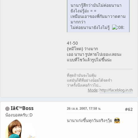
นานารู้สึกว่ามันไม่ค่อยนานา
ยังไงม่รู้อ่ะ = =
เหมือนเอาของพี่กัมมาวาดตาม
มากกว่า
ไม่ค่อยนานายังไงไม่รู้
41-50
{หมีโหด} ว่างมาก
เออ นานา รูปหายไปเยอะเลยนะ
แบบที่โชว์แล้วรูปไม่ขึ้นน่ะ
ที่สุดถ้ามันจะไม่คุ้ม
แต่มันก็ดีที่อย่างน้อยได้จดจำ
ว่าครั้งนึงเคยก้าวไป...
Mode
:
http://faceblog.in.th
Iâ€™Boss
26 เม.ย. 2007, 17:58 น.
#62
น้องบอสครับ :D
นานาเก่งขึ้นทุกวันจริงๆวุ้ย