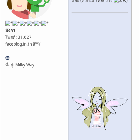
แฮะ (คิ้วเข้ม ไหล่กว้าง
)
มังกร
โพสต์: 31,627
faceblog.in.th â™¥
ที่อยู่: Milky Way