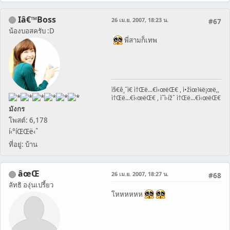
Iâ€™Boss
26 เม.ย. 2007, 18:23 น.
#67
น้องบอสครับ :D
พี่สามก็เทพ
ì§€ê¸ˆì€ ì†Œë...€ì‹œëŒ€ , ì•žìœ¼ë¡œë,,
ì†Œë...€ì‹œëŒ€ , ì˜ì›ížˆ ì†Œë...€ì‹œëŒ€
มังกร
โพสต์: 6,178
í‹°íŒŒë‹ˆ
ที่อยู่: บ้าน
âœŒ
26 เม.ย. 2007, 18:27 น.
#68
ลัทธิ องุ่นเปรี้ยว
โหหหหหห