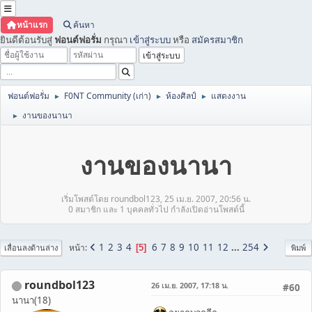
หน้าแรก
ค้นหา
ยินดีต้อนรับสู่
ฟอนต์ฟอรั่ม
กรุณา
เข้าสู่ระบบ
หรือ
สมัครสมาชิก
ฟอนต์ฟอรั่ม
F0NT Community (เก่า)
ห้องศิลป์
แสดงงาน
►
►
►
งานของนานา
►
งานของนานา
เริ่มโพสต์โดย roundbol123, 25 เม.ย. 2007, 20:56 น.
0 สมาชิก และ 1 บุคคลทั่วไป กำลังเปิดอ่านโพสต์นี้
1
2
3
4
6
7
8
9
10
11
12
...
254
หน้า
5
เลื่อนลงด้านล่าง
พิมพ์
roundbol123
26 เม.ย. 2007, 17:18 น.
#60
นานา(18)