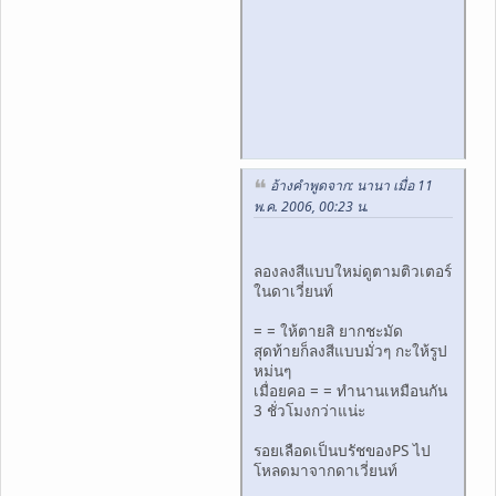
อ้างคำพูดจาก: นานา เมื่อ 11
พ.ค. 2006, 00:23 น.
ลองลงสีแบบใหม่ดูตามติวเตอร์
ในดาเวี่ยนท์
= = ให้ตายสิ ยากชะมัด
สุดท้ายก็ลงสีแบบมั่วๆ กะให้รูป
หม่นๆ
เมื่อยคอ = = ทำนานเหมือนกัน
3 ชั่วโมงกว่าแน่ะ
รอยเลือดเป็นบรัชของPS ไป
โหลดมาจากดาเวี่ยนท์