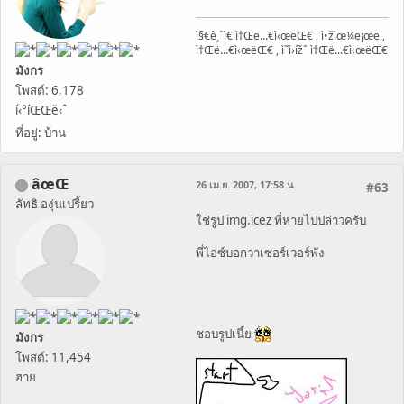
ì§€ê¸ˆì€ ì†Œë...€ì‹œëŒ€ , ì•žìœ¼ë¡œë,,
ì†Œë...€ì‹œëŒ€ , ì˜ì›ížˆ ì†Œë...€ì‹œëŒ€
มังกร
โพสต์: 6,178
í‹°íŒŒë‹ˆ
ที่อยู่: บ้าน
âœŒ
26 เม.ย. 2007, 17:58 น.
#63
ลัทธิ องุ่นเปรี้ยว
ใช่รูป img.icez ที่หายไปปล่าวครับ
พี่ไอซ์บอกว่าเซอร์เวอร์พัง
ชอบรูปเนี้ย
มังกร
โพสต์: 11,454
ฮาย