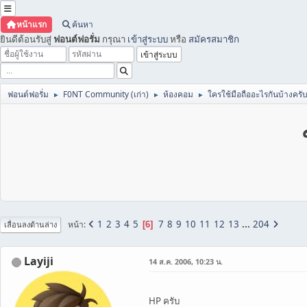
หน้าแรก
ค้นหา
ยินดีต้อนรับสู่
ฟอนต์ฟอรั่ม
กรุณา
เข้าสู่ระบบ
หรือ
สมัครสมาชิก
ฟอนต์ฟอรั่ม
F0NT Community (เก่า)
ห้องคอม
ใครใช้มือถืออะไรกันบ้างครั
►
►
►
1
2
3
4
5
7
8
9
10
11
12
13
...
204
หน้า
6
เลื่อนลงด้านล่าง
Layiji
14 ส.ค. 2006, 10:23 น.
็HP ครับ