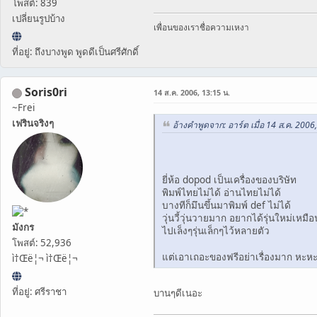
โพสต์: 839
เปลี่ยนรูปบ้าง
เพื่อนของเราชื่อความเหงา
ที่อยู่: ถึงบางพูด พูดดีเป็นศรีศักดิ์
Soris0ri
14 ส.ค. 2006, 13:15 น.
~Frei
เฟรินจริงๆ
อ้างคำพูดจาก: อาร์ต เมื่อ 14 ส.ค. 2006
ยี่ห้อ dopod เป็นเครื่องของบริษัท
พิมพ์ไทยไม่ได้ อ่านไทยไม่ได้
บางทีก็มึนขึ้นมาพิมพ์ def ไม่ได้
วุ่นวี้วุ่นวายมาก อยากได้รุ่นใหม่เหมือ
มังกร
ไปเล็งๆรุ่นเล็กๆไว้หลายตัว
โพสต์: 52,936
แต่เอาเถอะของฟรีอย่าเรื่องมาก หะ
ì†Œë¦¬ ì†Œë¦¬
ที่อยู่: ศรีราชา
บานๆดีเนอะ