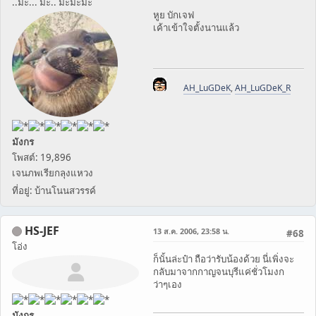
..มะ... มะ.. มะมะมะ
หูย บักเจฟ
เค้าเข้าใจตั้งนานแล้ว
AH_LuGDeK
,
AH_LuGDeK_R
มังกร
โพสต์: 19,896
เจนภพเรียกลุงแหวง
ที่อยู่: บ้านโนนสวรรค์
HS-JEF
13 ส.ค. 2006, 23:58 น.
#68
โอ่ง
ก็นั้นล่ะป๋า ถือว่ารับน้องด้วย นี่เพิ่งจะ
กลับมาจากกาญจนบุรีแค่ชั่วโมงก
ว่าๆเอง
มังกร