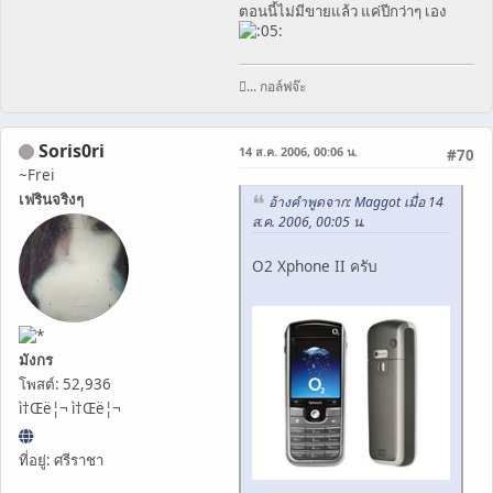
ตอนนี้ไม่มีขายแล้ว แค่ปีกว่าๆ เอง
... กอล์ฟจ๊ะ
Soris0ri
14 ส.ค. 2006, 00:06 น.
#70
~Frei
เฟรินจริงๆ
อ้างคำพูดจาก: Maggot เมื่อ 14
ส.ค. 2006, 00:05 น.
O2 Xphone II ครับ
มังกร
โพสต์: 52,936
ì†Œë¦¬ ì†Œë¦¬
ที่อยู่: ศรีราชา