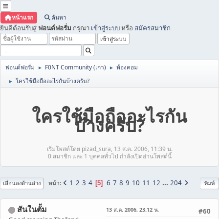
หน้าแรก
ค้นหา
ยินดีต้อนรับสู่
ฟอนต์ฟอรั่ม
กรุณา
เข้าสู่ระบบ
หรือ
สมัครสมาชิก
ฟอนต์ฟอรั่ม
F0NT Community (เก่า)
ห้องคอม
►
►
ใครใช้มือถืออะไรกันบ้างครับ?
►
ใครใช้มือถืออะไรกัน
บ้างครับ?
เริ่มโพสต์โดย pizad_sura, 13 ส.ค. 2006, 11:39 น.
0 สมาชิก และ 1 บุคคลทั่วไป กำลังเปิดอ่านโพสต์นี้
1
2
3
4
6
7
8
9
10
11
12
...
204
หน้า
5
เลื่อนลงด้านล่าง
พิมพ์
สันในตั้ม
13 ส.ค. 2006, 23:12 น.
#60