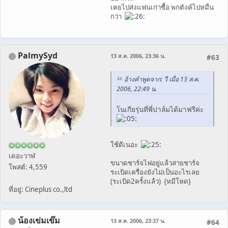
เคยไปส่งแฟนเก่าซื้อ พกตังค์ไปหมื่น
กว่า
PalmySyd
13 ส.ค. 2006, 23:36 น.
#63
อ้างคำพูดจาก: วี เมื่อ 13 ส.ค.
2006, 22:49 น.
โนเกียรุ่นที่พี่ปาล์มได้มาฟรีค่ะ
ใช้ดีเนอะ
เดอะวาฬ
ขนาดชาร์จไฟอยู่แล้วสายชาร์จ
โพสต์: 4,559
ระเบิดเครื่องยังไม่เป็นอะไรเลย
(ระเบิด2ครั้งแล้ว) {หมีโหด}
ที่อยู่: Cineplus co.,ltd
น้องเข่มเข๊ม
13 ส.ค. 2006, 23:37 น.
#64