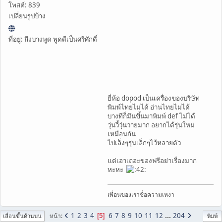
โพสต์: 839
เปลี่ยนรูปบ้าง
ที่อยู่: ถึงบางพูด พูดดีเป็นศรีศักดิ์
ยี่ห้อ dopod เป็นเครื่องของบริษัท
พิมพ์ไทยไม่ได้ อ่านไทยไม่ได้
บางทีก็มึนขึ้นมาพิมพ์ def ไม่ได้
วุ่นวี้วุ่นวายมาก อยากได้รุ่นใหม่
เหมือนกัน
ไปเล็งๆรุ่นเล็กๆไว้หลายตัว
แต่เอาเถอะของฟรีอย่าเรื่องมาก
หะหะ
เพื่อนของเราชื่อความเหงา
1
2
3
4
6
7
8
9
10
11
12
...
204
หน้า
5
เลื่อนขึ้นด้านบน
พิมพ์