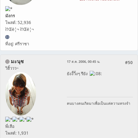
มังกร
โพสต์: 52,936
ì†Œë¦¬ ì†Œë¦¬
ที่อยู่: ศรีราชา
มะนุช
17 ส.ค. 2006, 00:45 น.
#50
วิฮิ้ววว~
ยังงี้วิ้งๆ รึยัง
คนบางคนเกิดมาเพื่อเป็นแค่ความทรงจำ
พี่เสือ
โพสต์: 1,931