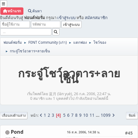
หน้าแรก
ค้นหา
ยินดีต้อนรับสู่
ฟอนต์ฟอรั่ม
กรุณา
เข้าสู่ระบบ
หรือ
สมัครสมาชิก
ฟอนต์ฟอรั่ม
F0NT Community (เก่า)
แตกฟอง
โชว์ของ
►
►
►
กระจู๋โชว์อวตาร+ลายเซ็น
►
กระจู๋โชว์อวตาร+ลาย
เซ็น
เริ่มโพสต์โดย 蓝月 (lán yuè), 26 ก.ค. 2006, 22:47 น.
0 สมาชิก และ 1 บุคคลทั่วไป กำลังเปิดอ่านโพสต์นี้
1
2
3
5
6
7
8
9
10
11
...
1099
หน้า
4
เลื่อนลงด้านล่าง
พิมพ์
Pond
16 ส.ค. 2006, 14:38 น.
#45