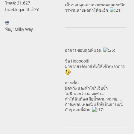
โพสต์: 31,627
เห็นขอบคุณท่านนายพลตอนแรกนึก
faceblog.in.th â™¥
ว่าท่านนายพลทำให้ซะอีก
ที่อยู่: Milky Way
อวตาร ขอบคุณพี่แอน
ชื่อ Hooooo!!!
มาจากฮาร์ดเกย์ ตั้งให้เข้ากะอวตาร
ลายเซ็น
ผิดหวัง และหัวใจก็เจ็บช้ำ
ไม่นึกเลยว่าเธอจะทำ...
ทำให้ฉันต้องเสียน้ำตามากมาย....
กำลังชอบเพลงนี้ แล้วก็เป็นอารมณ์
มัวๆ ตอนนี้ด้วย