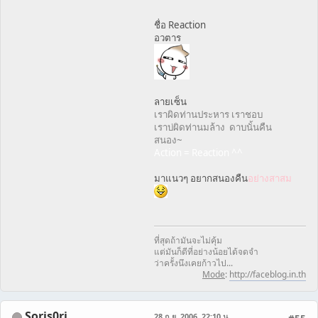
ชื่อ Reaction
อวตาร
ลายเซ็น
เราผิดท่านประหาร เราชอบ
เราบ่ผิดท่านมล้าง ดาบนั้นคืน
สนอง~
Action = Reaction ^^
มาแนวๆ อยากสนองคืน
อย่างสาสม
ที่สุดถ้ามันจะไม่คุ้ม
แต่มันก็ดีที่อย่างน้อยได้จดจำ
ว่าครั้งนึงเคยก้าวไป...
Mode
:
http://faceblog.in.th
Soris0ri
28 ก.ย. 2006, 22:10 น.