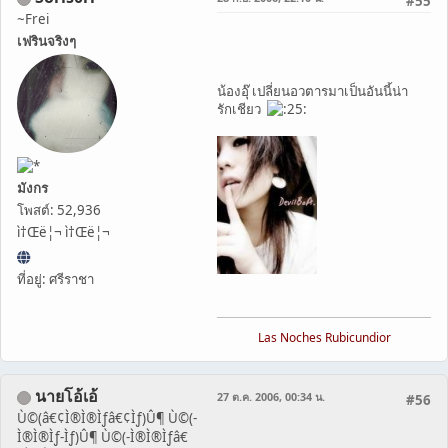
#55
~Frei
เฟรินจริงๆ
น้องอุ๊ เปลี่ยนอวตารมาเป็นอันนี้น่า
รักเชียว
มังกร
โพสต์: 52,936
ì†Œë¦¬ ì†Œë¦¬
ที่อยู่: ศรีราชา
Las Noches Rubicundior
นายโอ้เอ้
27 ต.ค. 2006, 00:34 น.
#56
Ù©(â€¢Ì®Ì®Ìƒâ€¢Ìƒ)Û¶ Ù©(-
Ì®Ì®Ìƒ-Ìƒ)Û¶ Ù©(-Ì®Ì®Ìƒâ€