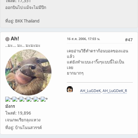
โพสต์: 17,351
ออกบินไป แม้จะไม่มีปีก
ที่อยู่: BKK Thailand
Ah!
16 ส.ค. 2006, 17:03 น.
#47
..มะ... มะ.. มะมะมะ
เคยอ่านวิธีทำดราก้อนบอลของแอน
แล้ว
แต่ยังทำแบบเงาวิ๊งๆแบบนี้ไม่เป็น
เลย
ยากมากๆ
AH_LuGDeK
,
AH_LuGDeK_R
มังกร
โพสต์: 19,896
เจนภพเรียกลุงแหวง
ที่อยู่: บ้านโนนสวรรค์