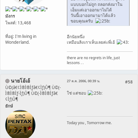
แบบบอกไม่ถูก ถลอกส่งมาใน
เอ็มแต่เอาออกมาไม่ได้
วันนี้เอาออกมามาได้แล้ว
มังกร
ขอบคุณครับ
โพสต์: 13,468
ที่อยู่: I'm living in
อีกนัยหนึ่ง
เหมือนลิงเกาเห็บเลยค่ะพี่เอ้
Wonderland.
there are no regrets in life, just
lessons . .
นายโอ้เอ้
27 ต.ค. 2006, 00:39 น.
#58
Ù©(â€¢Ì®Ì®Ìƒâ€¢Ìƒ)Û¶ Ù©(-
ใช่ แต่ชอบ
Ì®Ì®Ìƒ-Ìƒ)Û¶ Ù©(-Ì®Ì®Ìƒâ€
¢Ìƒ)Û¶
ยักษ์
Today you , Tomorrow me.