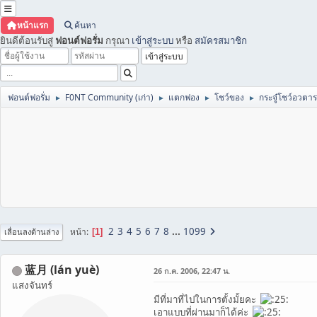
หน้าแรก
ค้นหา
ยินดีต้อนรับสู่
ฟอนต์ฟอรั่ม
กรุณา
เข้าสู่ระบบ
หรือ
สมัครสมาชิก
ฟอนต์ฟอรั่ม
F0NT Community (เก่า)
แตกฟอง
โชว์ของ
กระจู๋โชว์อวตา
►
►
►
►
2
3
4
5
6
7
8
...
1099
หน้า
1
เลื่อนลงด้านล่าง
蓝月 (lán yuè)
26 ก.ค. 2006, 22:47 น.
แสงจันทร์
มีที่มาที่ไปในการตั้งมั้ยคะ
เอาแบบที่ผ่านมาก็ได้ค่ะ