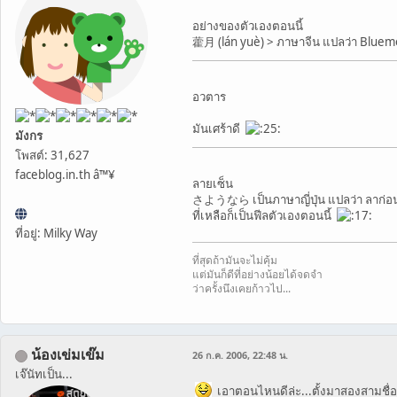
อย่างของตัวเองตอนนี้
藿月 (lán yuè) > ภาษาจีน แปลว่า Blue
อวตาร
มันเศร้าดี
มังกร
โพสต์: 31,627
faceblog.in.th â™¥
ลายเซ็น
さようなら เป็นภาษาญี่ปุ่น แปลว่า ลาก่อ
ที่เหลือก็เป็นฟีลตัวเองตอนนี้
ที่อยู่: Milky Way
ที่สุดถ้ามันจะไม่คุ้ม
แต่มันก็ดีที่อย่างน้อยได้จดจำ
ว่าครั้งนึงเคยก้าวไป...
น้องเข่มเข๊ม
26 ก.ค. 2006, 22:48 น.
เจ๊นัทเป็น...
เอาตอนไหนดีล่ะ...ตั้งมาสองสามชื่อ