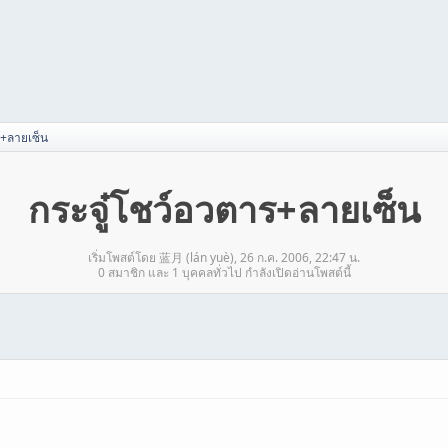
ร+ลายเซ็น
กระจู๋โชว์อวตาร+ลายเซ็น
เริ่มโพสต์โดย 蓝月 (lán yuè), 26 ก.ค. 2006, 22:47 น.
0 สมาชิก และ 1 บุคคลทั่วไป กำลังเปิดอ่านโพสต์นี้