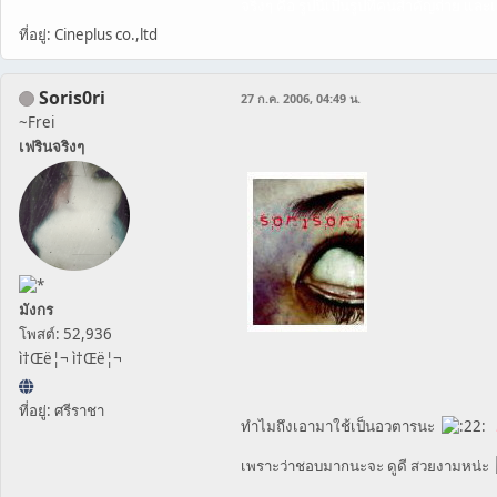
จริงๆ คือ รูปนี้เป็นรูปที่คนสำคัญถ่าย แ
ที่อยู่: Cineplus co.,ltd
Soris0ri
27 ก.ค. 2006, 04:49 น.
~Frei
เฟรินจริงๆ
มังกร
โพสต์: 52,936
ì†Œë¦¬ ì†Œë¦¬
ที่อยู่: ศรีราชา
ทำไมถึงเอามาใช้เป็นอวตารนะ
เพราะว่าชอบมากนะจะ ดูดี สวยงามหน่ะ