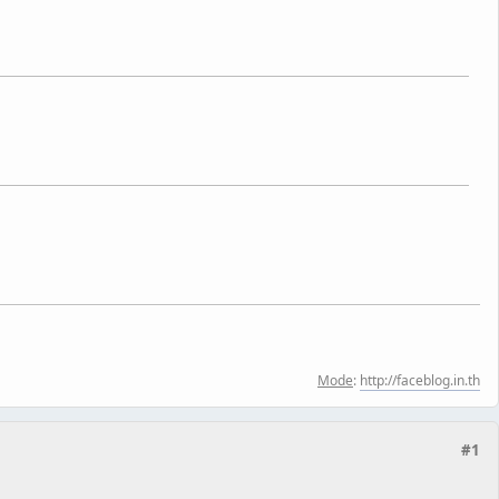
Mode
:
http://faceblog.in.th
#1