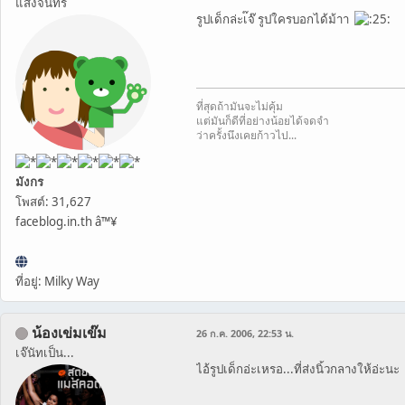
แสงจันทร์
รูปเด็กล่ะเ๊จ๊ รูปใครบอกได้ม้าา
ที่สุดถ้ามันจะไม่คุ้ม
แต่มันก็ดีที่อย่างน้อยได้จดจำ
ว่าครั้งนึงเคยก้าวไป...
มังกร
โพสต์: 31,627
faceblog.in.th â™¥
ที่อยู่: Milky Way
น้องเข่มเข๊ม
26 ก.ค. 2006, 22:53 น.
เจ๊นัทเป็น...
ไอ้รูปเด็กอ่ะเหรอ...ที่ส่งนิ้วกลางให้อ่ะนะ