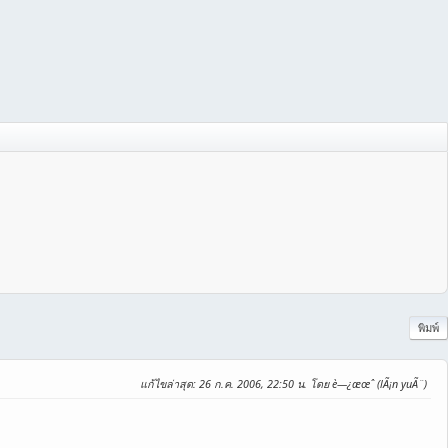
พิมพ์
แก้ไขล่าสุด
: 26 ก.ค. 2006, 22:50 น. โดย è—¿æœˆ (lÃ¡n yuÃ¨)