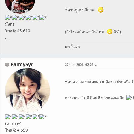
หลานตูเอง ชื่อ นะ
มังกร
โพสต์: 45,610
(จังไรเหมือนอามันไหม
หึหึ )
...
เลวยั้นเงา
PalmySyd
27 ก.ค. 2006, 02:22 น.
ชอบความสงบและความอิสระ (ประหนึ่งว่าเ
ลายเซน - ไม่มี ถือคติ จ่ายสดงดเชื่อ
เดอะวาฬ
โพสต์: 4,559