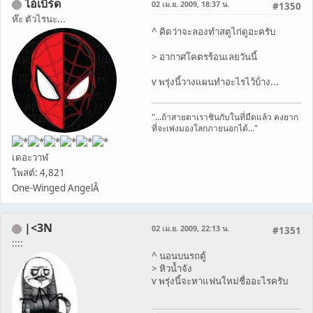
ไอ้เบิร์ด
02 เม.ย. 2009, 18:37 น.
#1350
ห๊ะ ตัวไรนะ...
^ คิดว่าจะลองทำสตูไก่ดูอะครับ
> อากาศโคตรร้อนเลยวันนี้
v พรุ่งนี้วางแผนทำอะไรไว้บ้่าง...
"...ถ้าสายตาเราชินกับในที่มืดแล้ว คงยาก
ที่จะเพ่งมองโลกภายนอกได้..."
เดอะวาฬ
โพสต์: 4,821
One-Winged AngelÂ
|<3N
02 เม.ย. 2009, 22:13 น.
#1351
::::
^ นอนบนรถตู้
> หิวน้ำจัง
v พรุ่งนี้จะหาแฟนใหม่ชื่ออะไรครับ