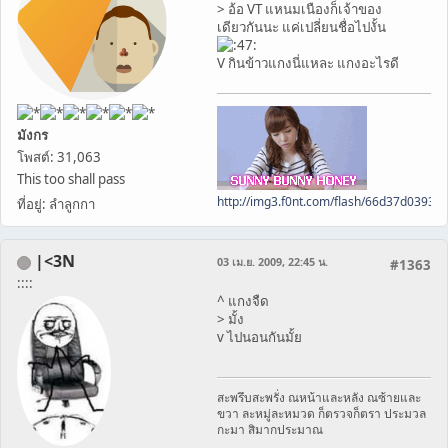
> อ้อ VT แหนมเนืองก็เจ้าของ
เดียวกันนะ แค่เปลี่ยนชื่อไปงั้น
V กินข้าวแกงนี่แหละ แกงอะไรดี
มังกร
โพสต์: 31,063
This too shall pass
http://img3.f0nt.com/flash/66d37d0393
ที่อยู่: ลำลูกกา
|<3N
03 เม.ย. 2009, 22:45 น.
#1363
::::
^ แกงจืด
> มั้ง
v ไปนอนกันมั้ย
สะพรึบสะพรั่ง ณหน้าและหลัง ณซ้ายและ
ขวา ละหมู่ละหมวด ก็ตรวจก็ตรา ประมวล
กะมา สิมากประมาณ