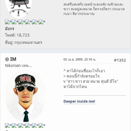
สะพรึบสะพรั่ง ณหน้าและหลัง ณซ้ายและ
ขวา ละหมู่ละหมวด ก็ตรวจก็ตรา ประมวล
กะมา สิมากประมาณ
มังกร
โพสต์: 18,723
ที่อยู่: กรุงเทพมหานคร
IM
02 เม.ย. 2009, 22:16 น.
#1352
Nikonian เทพ...
^ หาได้ก่อนชื่ออะไรก็เอา
> ตอนนี้กำลังตรอมใจ
v "สาว ขาว สวย หมวย หุ่นดี มีใจ"
หาได้จากไหน
Deeper inside me!