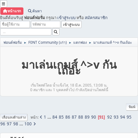
หน้าแรก
ค้นหา
ยินดีต้อนรับสู่
ฟอนต์ฟอรั่ม
กรุณา
เข้าสู่ระบบ
หรือ
สมัครสมาชิก
ฟอนต์ฟอรั่ม
F0NT Community (เก่า)
แตกฟอง
มาเล่นเกมส์ ^>v กันเถ้อะ
►
►
►
มาเล่นเกมส์ ^>v กัน
เถ้อะ
เริ่มโพสต์โดย น้ำแข็งไส, 18 มี.ค. 2005, 13:08 น.
0 สมาชิก และ 1 บุคคลทั่วไป กำลังเปิดอ่านโพสต์นี้
พิมพ์
1
...
84
85
86
87
88
89
90
92
93
94
95
หน้า
91
เลื่อนลงด้านล่าง
96
97
98
...
100