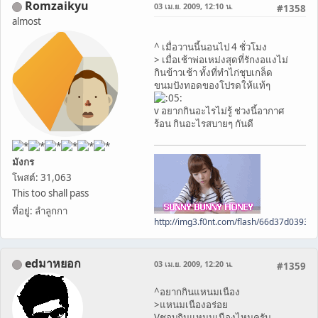
Romzaikyu
03 เม.ย. 2009, 12:10 น.
#1358
almost
^ เมื่อวานนี้นอนไป 4 ชั่วโมง
> เมื่อเช้าพ่อเหม่งสุดที่รักงอแงไม่
กินข้าวเช้า ทั้งที่ทำไก่ชุบเกล็ด
ขนมปังทอดของโปรดให้แท้ๆ
v อยากกินอะไรไม่รู้ ช่วงนี้อากาศ
ร้อน กินอะไรสบายๆ กันดี
มังกร
โพสต์: 31,063
This too shall pass
ที่อยู่: ลำลูกกา
http://img3.f0nt.com/flash/66d37d0393
edมาหยอก
03 เม.ย. 2009, 12:20 น.
#1359
^อยากกินแหนมเนือง
>แหนมเนืองอร่อย
Vชอบกินแหนมเนืองไหมครับ