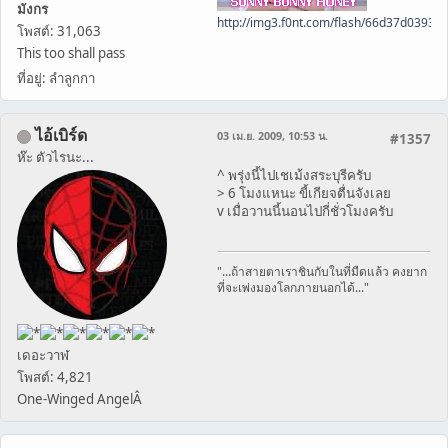
มังกร
http://img3.f0nt.com/flash/66d37d0393
โพสต์: 31,063
This too shall pass
ที่อยู่: ลำลูกกา
ไอ้เบิร์ด
03 เม.ย. 2009, 10:53 น.
#1357
ห๊ะ ตัวไรนะ...
^ พรุ่งนี้ไปเชเม้งสระบุรีครับ
> 6 โมงแหนะ ขี้เกียจตื่นจังเลย
v เมื่อวานนี้นอนไปกี่ชั่วโมงครับ
"...ถ้าสายตาเราชินกับในที่มืดแล้ว คงยาก
ที่จะเพ่งมองโลกภายนอกได้..."
เดอะวาฬ
โพสต์: 4,821
One-Winged AngelÂ