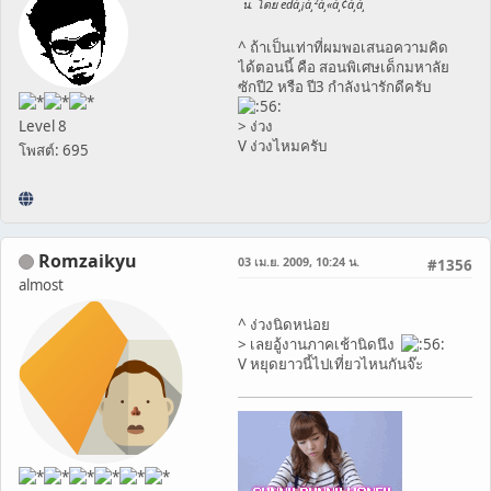
น. โดย edà¸¡à¸²à¸«à¸¢à¸­à¸
^ ถ้าเป็นเท่าที่ผมพอเสนอความคิด
ได้ตอนนี้ คือ สอนพิเศษเด็กมหาลัย
ซักปี2 หรือ ปี3 กำลังน่ารักดีครับ
Level 8
> ง่วง
V ง่วงไหมครับ
โพสต์: 695
Romzaikyu
03 เม.ย. 2009, 10:24 น.
#1356
almost
^ ง่วงนิดหน่อย
> เลยอู้งานภาคเช้านิดนึง
V หยุดยาวนี้ไปเที่ยวไหนกันจ๊ะ