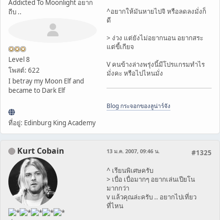
Addicted To Moonlight อยาก
^อยากให้มันหายไปจิ หรือลดลงมั่งก็
ถีบ ..
ดี
> ง่วง แต่ยังไม่อยากนอน อยากสระ
แต่ขี้เกียจ
Level 8
V คนข้างล่างพรุ่งนี้มีโปรแกรมทำไร
โพสต์: 622
มั่งคะ หรือไปไหนมั่ง
I betray my Moon Elf and
became to Dark Elf
Blog ​กระจอกของลูน่าร์จัง​​​
ที่อยู่: Edinburg King Academy
Kurt Cobain
13 ม.ค. 2007, 09:46 น.
#1325
^ เรียนพิเศษครับ
> เบื่อ เบื่อมากๆ อยากเล่นเปียโน
มากกว่า
v แล้วคุณล่ะครับ .. อยากไปเที่ยว
ที่ไหน