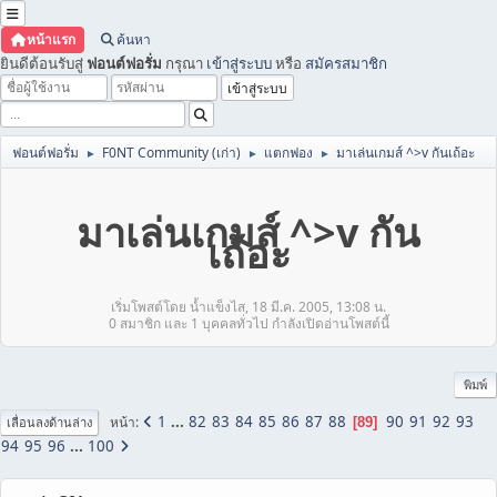
หน้าแรก
ค้นหา
ยินดีต้อนรับสู่
ฟอนต์ฟอรั่ม
กรุณา
เข้าสู่ระบบ
หรือ
สมัครสมาชิก
ฟอนต์ฟอรั่ม
F0NT Community (เก่า)
แตกฟอง
มาเล่นเกมส์ ^>v กันเถ้อะ
►
►
►
มาเล่นเกมส์ ^>v กัน
เถ้อะ
เริ่มโพสต์โดย น้ำแข็งไส, 18 มี.ค. 2005, 13:08 น.
0 สมาชิก และ 1 บุคคลทั่วไป กำลังเปิดอ่านโพสต์นี้
พิมพ์
1
...
82
83
84
85
86
87
88
90
91
92
93
หน้า
89
เลื่อนลงด้านล่าง
94
95
96
...
100