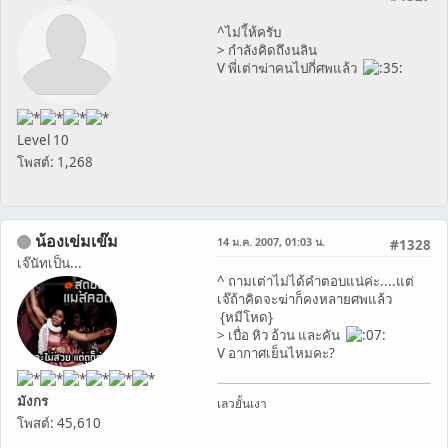
ู^ไม่ใ้ห้ครับ
> กำลังคิดถึงนลิน
V พี่เต่าฆ่าคนไปกี่ศพแล้ว
Level 10
โพสต์: 1,268
น้องเข่มเข๊ม
14 ม.ค. 2007, 01:03 น.
#1328
เจ๊นัทเป็น...
^ ถามเต่าไม่ได้คำตอบแน่ค่ะ....แต่
เจ๊ถ้าคิดจะฆ่าก็คงหลายศพแล้ว
{หมีโหด}
> เบื่อ หิว อ้วน และคัน
V อากาศเย็นไหมคะ?
มังกร
เลวยั้นเงา
โพสต์: 45,610
...