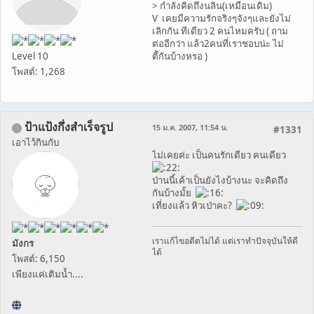
> กำลังคิดถึงนลิน(เหมือนเดิม)
V เคยมีความรักจริงๆจังๆและยังไม่
เลิกกัน ทีเดียว 2 คนไหมครับ ( ถาม
ต่ออีกว่า แล้ว2คนที่เราชอบน่ะ ไม่
Level 10
ตีักันบ้างหรอ )
โพสต์: 1,268
ป้าแป้งกึ่งสำเร็จรูป
15 ม.ค. 2007, 11:54 น.
#1331
เอาไว้กินกับ
ไม่เคยค่ะ เป็นคนรักเดียว คนเดียว
ป่านนี้เค้าเป็นยังไงบ้างนะ จะคิดถึง
กันบ้างมั้ย
เที่ยงแล้ว หิวเป่าคะ?
เราแก้ไขอดีตไม่ได้ แต่เราทำปัจจุบันให้ดี
มังกร
ได้
โพสต์: 6,150
เพียงแค่เติมน้ำ....