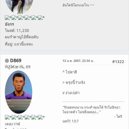
อันโตนิโอกะเมโระ ~~
มังกร
โพสต์: 11,230
ผมรำคาญไอ้ที่คอคับ
ที่อยู่: แถวนี้แหละ
D869
12 ม.ค. 2007, 23:34 น.
#1322
ï¾ƒâ€œ-ï¾„ 69
^ ไปหาสิ
> พรุ่งนี้ว่างจัง
v ง่วงเปล่า
"รักอดทนนาน กระทำคุณให้ รักไม่อิจฉา
ไม่อวดตัว ไม่หยิ่งผยอง... "
- โคริ
นทร์1 13:7
เดอะวาฬ