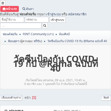
หน้าแรก
ค้นหา
ยินดีต้อนรับสู่
ฟอนต์ฟอรั่ม
กรุณา
เข้าสู่ระบบ
หรือ
สมัครสมาชิก
ฟอนต์ฟอรั่ม
F0NT Community (เก่า)
ห้องศิลป์
►
►
ฟ้อนสุดฯ
(ผู้ควบคุม:
ฟรีขับ
)
วัคซีนป้องกัน COVID-19 กับ @Rama ฉบับที่ 40
►
►
วัคซีนป้องกัน COVID-
19 กับ @Rama ฉบับที่
40
เริ่มโพสต์โดย atrama, 09 เม.ย. 2021, 10:45 น.
0 สมาชิก และ 1 บุคคลทั่วไป กำลังเปิดอ่านโพสต์นี้
หน้า
1
เลื่อนลงด้านล่าง
พิมพ์
atrama
09 เม.ย. 2021, 10:45 น.