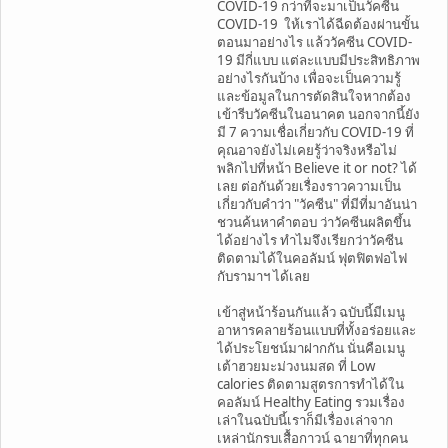
COVID-19 กว่าที่จะมาเป็นวัคซีน
COVID-19 ให้เราได้ฉีดต้องผ่านขั้น
ตอนมาอย่างไร แล้ววัคซีน COVID-
19 มีกี่แบบ แต่ละแบบมีประสิทธิภาพ
อย่างไรกันบ้าง เพื่อจะเป็นความรู้
และข้อมูลในการตัดสินใจหากต้อง
เข้ารีบวัคซีนในอนาคต นอกจากนี้ยัง
มี 7 ความเชื่อเกี่ยวกับ COVID-19 ที่
คุณอาจยังไม่เคยรู้ว่าจริงหรือไม่
พลิกไปที่หน้า Believe it or not? ได้
เลย ต่อกันด้วยเรื่องราวความเป็น
เกี่ยวกับคำว่า "วัคซีน" ที่มีที่มาอันน่า
ชวนค้นหาคำตอบ ว่าวัคซีนผลิตขึ้น
ได้อย่างไร ทำไมจึงเรียกว่าวัคซีน
ติดตามได้ในคอลัมน์ ฟุตฟิตฟอไฟ
กับรามาฯ ได้เลย
เข้าสู่หน้าร้อนกันแล้ว ฉบับนี้มีเมนู
อาหารคลายร้อนแบบที่ทั้งอร่อยและ
ได้ประโยชน์มาฝากกัน นั่นคือเมนู
เต้าฮวยมะม่วงนมสด ที่ Low
calories ติดตามสูตรการทำได้ใน
คอลัมน์ Healthy Eating รวมเรื่อง
เล่าในฉบับนี้เราก็มีเรื่องเล่าจาก
เหล่านักรบเสื้อกาวน์ ฉายาที่ทุกคน