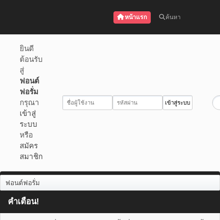
หน้าแรก
ค้นหา
ยินดี
ต้อนรับ
สู่
ฟอนต์
ฟอรั่ม
กรุณา
เข้าสู่
ระบบ
หรือ
สมัคร
สมาชิก
ฟอนต์ฟอรั่ม
คำเตือน!