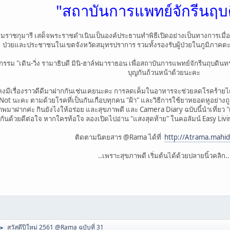
"สถาบันการแพทย์จักรีนฤบด
ชกุมารี เสด็จพระราชดำเนินเป็นองค์ประธานทำพิธีเปิดอย่างเป็นทางการเมื่อวันที่
ป่วยและประชาชนในเขตจังหวัดสมุทรปราการ รวมทั้งรองรับผู้ป่วยในภูมิภาคตะ
น-วิ่ง รามาธิบดี มินิ-ฮาล์ฟมาราธอน เพื่อสถาบันการแพทย์จักรีนฤบดินทร์" เมื่
บุญกันถ้วนหน้าด้วยนะคะ
่องราวดีดีมาฝากกันเช่นเคยนะคะ การลดเค็มในอาหารจะช่วยลดโรคร้ายได้อย่าง
r Not นะคะ ตามด้วยโรคที่เป็นกันเกือบทุกคน "ฝ้า" และวิธีการใช้ยาหยอดหูอย่างถ
สุขภาพมาฝากค่ะ กินยังไงให้อร่อย และสุขภาพดี และ Camera Diary ฉบับนี้นำเที่ยว 
ต่อกันด้วยดีต่อใจ หากใครท้อใจ ลองเปิดไปอ่าน "แสงสุดท้าย" ในคอลัมน์ Easy Livi
ติดตามนิตยสาร @Rama ได้ที่
http://Atrama.mahido
..เพราะสุขภาพดี เริ่มต้นได้ด้วยปลายนิ้วคลิก..
สวัสดีปีใหม่ 2561 @Rama ฉบับที่ 31
►