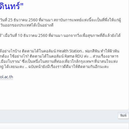
ินทร์"
 25 ธันวาคม 2560 ที่ผ่านมา สถาบันการแพทย์แห่งนี้จะเป็นที่พึ่งให้แก่ผู้
วันออกของประเทศได้เป็นอย่างดี
อวันที่ 10 ธันวาคม 2560 ที่ผ่านมา นอกจากวิ่งเพื่อสุขภาพที่ดีแล้วยังได้
ไรบ้าง ติดตามได้ในคอลัมน์ Health Station.. ฟอกสีฟัน ทำให้ผิวฟัน
ูกต้อง ใช้อย่างไร? ติดตามได้ในคอลัมน์ Rama RDU ค่ะ .. ส่วนเรื่องอาหาร
"เมืองโบราณ" ซึ่งเป็นหนึ่งในสถานที่ท่องเที่ยวใกล้กรุงเทพฯ ที่น่าสนใจแห่ง
ng ได้เลยนะคะ .. ฉบับหน้ายังมีเรื่องราวดีดีมาให้ติดตามกันอีกนะคะ
l.ac.th
พิมพ์