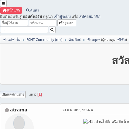
หน้าแรก
ค้นหา
ยินดีต้อนรับสู่
ฟอนต์ฟอรั่ม
กรุณา
เข้าสู่ระบบ
หรือ
สมัครสมาชิก
ฟอนต์ฟอรั่ม
F0NT Community (เก่า)
ห้องศิลป์
ฟ้อนสุดฯ
(ผู้ควบคุม:
ฟรีขับ
)
►
►
►
สวั
หน้า
1
เลื่อนลงด้านล่าง
atrama
23 ม.ค. 2018, 11:56 น.
ผ่านไปอีกหนึ่งปีแล้