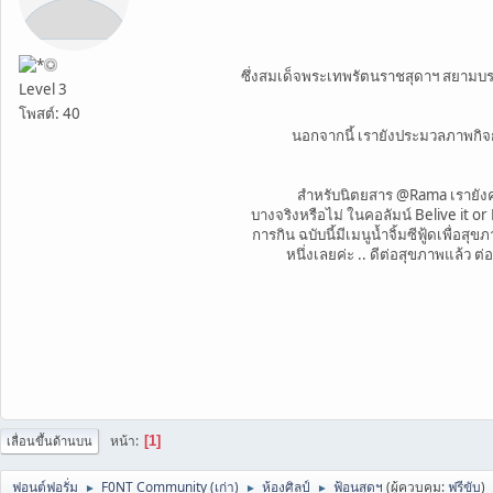
ซึ่งสมเด็จพระเทพรัตนราชสุดาฯ สยามบรมรา
Level 3
โพสต์: 40
นอกจากนี้ เรายังประมวลภาพกิจกรรม "เดิ
สำหรับนิตยสาร @Rama เรายังคงมีเรื
บางจริงหรือไม่ ในคอลัมน์ Belive it o
การกิน ฉบับนี้มีเมนูน้ำจิ้มซีฟู้ดเพื่อ
หนึ่งเลยค่ะ .. ดีต่อสุขภาพแล้ว 
หน้า
1
เลื่อนขึ้นด้านบน
ฟอนต์ฟอรั่ม
F0NT Community (เก่า)
ห้องศิลป์
ฟ้อนสุดฯ
(ผู้ควบคุม:
ฟรีขับ
)
►
►
►