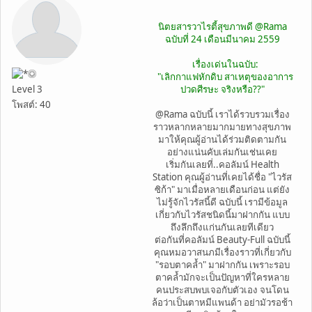
นิตยสารวาไรตี้สุขภาพดี @Rama
ฉบับที่ 24 เดือนมีนาคม 2559
เรื่องเด่นในฉบับ:
"เลิกกาแฟหักดิบ สาเหตุของอาการ
Level 3
ปวดศีรษะ จริงหรือ??"
โพสต์: 40
@Rama ฉบับนี้ เราได้รวบรวมเรื่อง
ราวหลากหลายมากมายทางสุขภาพ
มาให้คุณผู้อ่านได้ร่วมติดตามกัน
อย่างแน่นคับเล่มกันเช่นเคย
เริ่มกันเลยที่..คอลัมน์ Health
Station คุณผู้อ่านที่เคยได้ชื่อ "ไวรัส
ซิก้า" มาเมื่อหลายเดือนก่อน แต่ยัง
ไม่รู้จักไวรัสนี้ดี ฉบับนี้ เรามีข้อมูล
เกี่ยวกับไวรัสชนิดนี้มาฝากกัน แบบ
ถึงลึกถึงแก่นกันเลยทีเดียว
ต่อกันที่คอลัมน์ Beauty-Full ฉบับนี้
คุณหมอวาสนภมีเรื่องราวที่เกี่ยวกับ
"รอบตาคล้ำ" มาฝากกัน เพราะรอบ
ตาคล้ำมักจะเป็นปัญหาที่ใครหลาย
คนประสบพบเจอกับตัวเอง จนโดน
ล้อว่าเป็นตาหมีแพนด้า อย่ามัวรอช้า