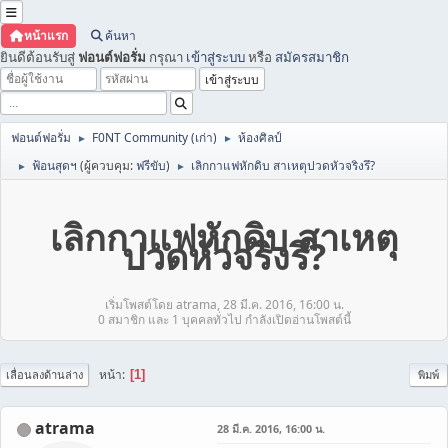
หน้าแรก
ค้นหา
ยินดีต้อนรับสู่
ฟอนต์ฟอรั่ม
กรุณา
เข้าสู่ระบบ
หรือ
สมัครสมาชิก
ฟอนต์ฟอรั่ม
F0NT Community (เก่า)
ห้องศิลป์
►
►
ฟ้อนสุดฯ
(ผู้ควบคุม:
ฟรีขับ
)
เลิกกาแฟหักดิบ สาเหตุปวดหัวจริงรึ?
►
►
เลิกกาแฟหักดิบ สาเหตุ
ปวดหัวจริงรึ?
เริ่มโพสต์โดย atrama, 28 มี.ค. 2016, 16:00 น.
0 สมาชิก และ 1 บุคคลทั่วไป กำลังเปิดอ่านโพสต์นี้
หน้า
1
เลื่อนลงด้านล่าง
พิมพ์
atrama
28 มี.ค. 2016, 16:00 น.