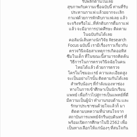
รีบพลิกด้านในเลย
สุขภาพกับความเชื่อฉบับนี้ ท่านที่รับ
ประทานกาแฟ แล้วอยากจะเลิก
กาแฟด้วยการหักดิบกาแฟเลย แล้ว
จะจริงหรือไม่..ที่หักดิบการดื่มกาแฟ
แล้ว จะมีอาการปวดศีรษะ ติดตาม
ในฉบับกันได้เลย
คอลัมน์เส้นทางนักวิจัย Research
Focus ฉบับนี้ เรามีเรื่องราวเกี่ยวกับ
ตรวจวินิจฉัยสาเหตุการเกิดออทิส
ซึมในเด็ก ที่ในขณะนี้สามารถคิดค้น
วิธีการในการตรวจวินิจฉัยในคน
ไทยได้แล้ว ด้วยการตรวจ
โครโมโซมอะเรย์ ความละเอียดสูง
จะเป็นอย่างไรนั้น ติดตามกันได้เลย
สำหรับน้องๆ ที่กำลังมองหาช่อง
ทางในการเข้าศึกษาเป็นนักเรียน
แพทย์ เพื่อก้าวไปสู่การเป็นแพทย์ที่ดี
มีความเป็นผู้นำ ทำงานรอบด้าน และ
รักษาประชาชนด้วยใจแล้วก็ มา
ติดตามบทความที่น่าสนใจจาก
สถาบันการแพทย์จักรีนฤบดินทร์ ที่
พร้อมเปิดการศึกษาในปี 2562 เพื่อ
เป็นทางเลือกให้แก่น้องๆ ที่สนใจกัน