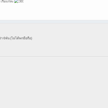
เริ่มแก่ละ
่า 6พัน (ไม่ได้พกมือถือ)