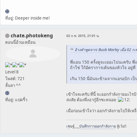
ที่อยู่: Deeper inside me!
chate.photokeng
02 ก.พ. 2015, 21:01 น.
ตอนนี้อ้วนเหมือน
อ้างคำพูดจาก: Buob Marley เมื่อ 02 ก.
พี่แอน 150 ครั้งดูจะเยอะไปนะครับ พี่
ถ้าใช่ ใก้อัตราการเต้นของหัวใจ อยู่ที
Level 8
เกิน 150 นี่มันจะข้ามจากแอรอบิก เ
โพสต์: 721
ลั้นลา ^^
เข้าใจละครับ ที่นี้ จะออกกำลังกายอะไรบ้า
สงสัย ต้องพึ่งอากู๋อีกซะหน่อย
ที่อยู่: แปดริ้ว
เมื่อก่อนเข้าใจว่า ออกกำลังกายไปให้เห
เ
ช
ษฐ์___
บันทึกการออกกำลังกาย
สู้เว้ย!!