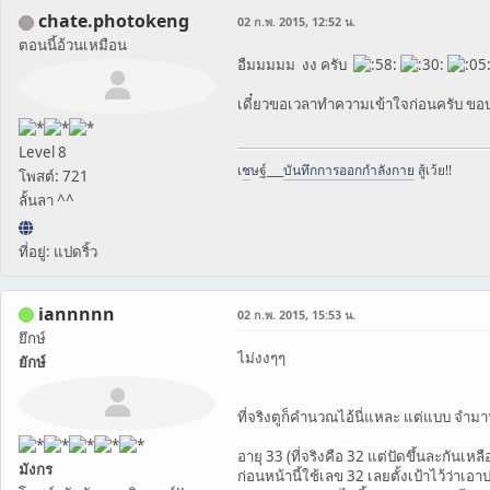
chate.photokeng
02 ก.พ. 2015, 12:52 น.
ตอนนี้อ้วนเหมือน
อืมมมมม งง ครับ
เดี๋ยวขอเวลาทำความเข้าใจก่อนครับ ข
Level 8
เ
ช
ษฐ์___
บันทึกการออกกำลังกาย
สู้เว้ย!!
โพสต์: 721
ลั้นลา ^^
ที่อยู่: แปดริ้ว
iannnnn
02 ก.พ. 2015, 15:53 น.
ยึกษ์
ไม่งงๆๆ
ยักษ์
ที่จริงตูก็คำนวณไอ้นี่แหละ แต่แบบ จำมา
อายุ 33 (ที่จริงคือ 32 แต่ปัดขึ้นละกันเหลืออ
มังกร
ก่อนหน้านี้ใช้เลข 32 เลยตั้งเป้าไว้ว่า