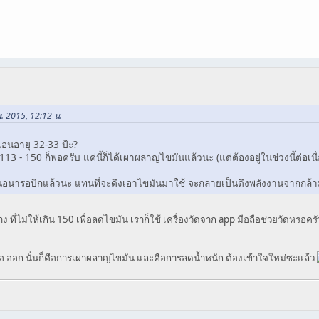
พ. 2015, 12:12 น.
แอนอายุ 32-33 ป้ะ?
่ 113 - 150 ก็พอครับ แค่นี้ก็ได้เผาผลาญไขมันแล้วนะ (แต่ต้องอยู่ในช่วงนี้ต่อเน
ป็นอนารอบิกแล้วนะ แทนที่จะดึงเอาไขมันมาใช้ จะกลายเป็นดึงพลังงานจากกล้า
ง ที่ไม่ให้เกิน 150 เพื่อลดไขมัน เราก็ใช้ เครื่องวัดจาก app มือถือช่วยวัดหรอคร
งื่อ ออก นั่นก็คือการเผาผลาญไขมัน และคือการลดน้ำหนัก ต้องเข้าใจใหม่ซะแล้ว