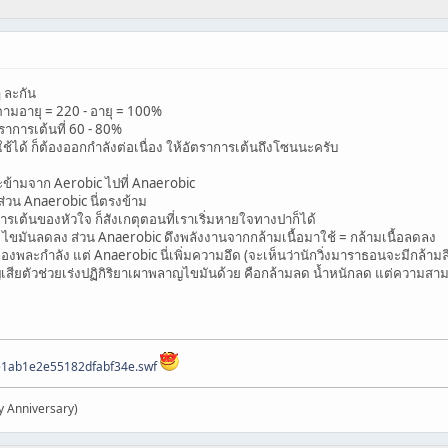
ๆ ละกัน
ามอายุ = 220 - อายุ = 100%
ราการเต้นที่ 60 - 80%
้ได้ ก็ต้องออกกำลังต่อเนื่อง ให้อัตราการเต้นถึงโซนนะครับ
้ามจาก Aerobic ไปที่ Anaerobic
วน Anaerobic นี่ตรงข้าม
ารเต้นของหัวใจ ก็สังเกตุตอนที่เราเริ่มหายใจทางปาก็ได้
ไขมันลดลง ส่วน Anaerobic ดึงพลังงานจากกล้ามเนื้อมาใช้ = กล้ามเนื้อลดลง
ละกำลัง แต่ Anaerobic นี่เพิ่มความอึด (จะเห็นว่านักวิ่งมาราธอนจะมีกล้ามลีบ
สูญเสียตัวช่วยเร่งปฏิกิริยาเผาพลาญไขมันด้วย คือกล้ามลด น้ำหนักลด แต่ควา
ee1ab1e2e55182dfabf34e.swf
y Anniversary)