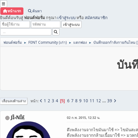
หน้าแรก
ค้นหา
ยินดีต้อนรับสู่
ฟอนต์ฟอรั่ม
กรุณา
เข้าสู่ระบบ
หรือ
สมัครสมาชิก
ฟอนต์ฟอรั่ม
F0NT Community (เก่า)
แตกฟอง
บันทึกออกกำลังกายกันไหม 
►
►
►
บัน
1
2
3
4
6
7
8
9
10
11
12
...
39
หน้า
5
เลื่อนลงด้านล่าง
JÎ›NÎ£
02 ก.พ. 2015, 12:32 น.
ดึงพลังงานจากไขมันมาใช้ => ไขมันสะส
ดึงพลังงานจากกล้ามเนื้อมาใช้ => มวลกล