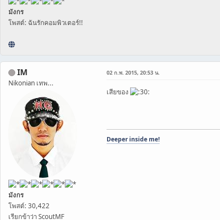
มังกร
โพสต์: ฉันรักคอมพิวเตอร์!!
IM
02 ก.พ. 2015, 20:53 น.
Nikonian เทพ...
เสียของ
Deeper inside me!
มังกร
โพสต์: 30,422
เรียกข้าว่า ScoutMF