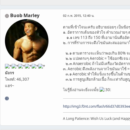
Buob Marley
02 ก.พ. 2015, 12:40 น.
ตามที่เข้าใจนะครับ อธิบายย่อยๆ เป็นข้อ
๑. อัตราการเต้นของหัวใจ คำนวณง่ายๆ ต
๑.๑ เลข 113 ถึง 150 ที่เอามานั่นคืออัต
๒. การที่ร่างการจะดึงไขมันสะสมออกมาใช
๒.๑ ตามตารางจะเห็นว่าพอเกิน 80% จะข
๒.๒ แปลตรงๆ Aerobic = ใช้ออกซิเจน ส่
๒.๓ Anaerobic ถ้าไม่มีเครื่องวัดอัตราก
๓. Aerobic ดึงพลังงานจากไขมันมาใช้ = 
มังกร
๓.๑ Aerobic ทำให้แข็งแรงขึ้นในด้านของพ
โพสต์: 46,307
๓.๒ การสูญเสียกล้ามเนื้อ ก็จะเท่ากับ
แฮร่~
ไม่รู้ยิ่งอ่านจะยิ่งงงมั้ย
http://img3.f0nt.com/flash/66d37d0393
A Long Patience: Wish Us Luck (and Happ