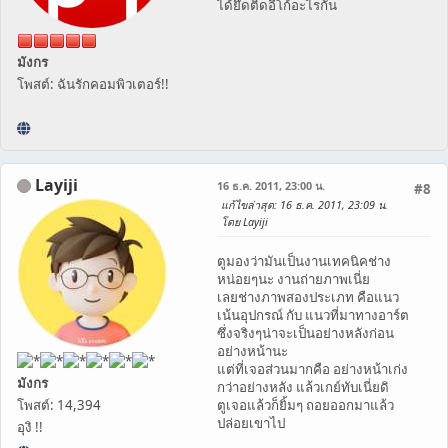
ได้ยึดติดอีโก้อะไรกัน
มังกร
โพสต์: ฉันรักคอมพิวเตอร์!!
Layiji
16 ธ.ค. 2011, 23:00 น.
#8
แก้ไขล่าสุด
: 16 ธ.ค. 2011, 23:09 น.
โดย Layiji
ตูมองว่ามันเป็นงานเทคนิคช่าง
หน่อยๆนะ งานถ่ายภาพเนี่ย
เลยช่างภาพสองประเภท คือแนว
เน้นอุปกรณ์ กับ แนวที่มาทางอาร์ต
ซึ่งจริงๆน่าจะเป็นอย่างหลังก่อน
อย่างหน้านะ
แต่ที่เจอส่วนมากคือ อย่างหน้าเก่ง
มังกร
กว่าอย่างหลัง แล้วเกย์ทับเนี่ยดิ
โพสต์: 14,394
ตูเจอแล้วก็ยิ้มๆ ถอยออกมาแล้ว
ปล่อยเขาไป
อุงิ !!