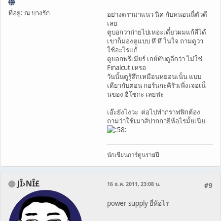
ที่อยู่: ณ บางรัก
อย่างดราม่าแนว นิค กับหนอนนี่ตัวดี
เลย
ตูบอกว่าถ่ายไปเหอะเดี๋ยวผมแก้สีได้
เขาก็มองตูแบบ หึ หึ ในใจ ถามตูว่า
ใช้อะไรแก้
ตูบอกพรีเมียร์ เกย์ทับตูอีกว่า ไม่ใช่
Finalcut เหรอ
วันนั้นตูรู้สึกเหมือนหย่อนเน็น แบบ
เดียวกับตอน กอร์นกะคิรัวเพิ่งเจอเน็
นของ ฮิโซกะ เลยฟ่ะ
เอ๊ะยังไงวะ ต่อไปทำกราฟฟิกต้อง
ถามว่าใช้เมาส์ปากกายี่ห้อไรมั้ยเนี่ย
นักเขียนการ์ตูนรายปี
JÎ›NÎ£
16 ธ.ค. 2011, 23:08 น.
#9
power supply ยี่ห้อไร