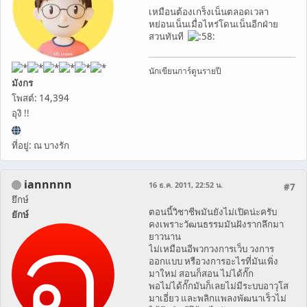
เหมือนต้องเกร็งเน็นตลอดเวลา
หย่อนเน็นเมื่อไหร่โดนเน็นอีกฝ่าย
สวนทันที
นักเขียนการ์ตูนรายปี
มังกร
โพสต์: 14,394
อุงิ !!
ที่อยู่: ณ บางรัก
iannnnn
16 ธ.ค. 2011, 22:52 น.
#7
ยึกษ์
ตอนนี้วิชาชีพมันยังไม่เปิดน่ะครับ
ยักษ์
คงเพราะวัฒนธรรมมันฝังรากลึกมา
ยาวนาน
ไม่เหมือนอีพวกวงการเว็บ วงการ
ออกแบบ หรือวงการอะไรที่มันเพิ่ง
มาใหม่ สอนก็สอน ไม่ได้กั๊ก
พอไม่ได้กั๊กมันก็เลยไม่มีระบบอาวุโส
มาเอี่ยว และพลิกแพลงพัฒนาเร็วไม่