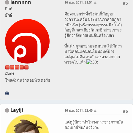
iannnnn
16 ธ.ค. 2011, 21:51 น.
#5
ยึกษ์
คือจะบอกว่าที่จริงมันก็มีอยู่ทุก
ยักษ์
วงการนะครับ ประมาณว่าค่ายกูค่า
ยมึงเนี่ย (หรือพรรคกูพรรคมึงก็ได้)
ก็อยู่ที่เวลาเถียงกันกะอีกฝ่ายเราจะ
รู้สึกว่าอีกฝ่ายเป็นอื่นหรือเปล่า
ที่แน่ๆ ตูพยายามจุดชนวนให้มีดรา
ม่านิคอนแคนอนในฟอนต์บ้าง
แต่จุดไม่ติด จนตัวเองลาออกจาก
พรรคไปแล้ว
มังกร
โพสต์: ฉันรักคอมพิวเตอร์!!
Layiji
16 ธ.ค. 2011, 22:45 น.
#6
แต่ตูรู้สึกว่าทำไมวงการช่างภาพมัน
ชอบเกย์ทับกันจริงวะ