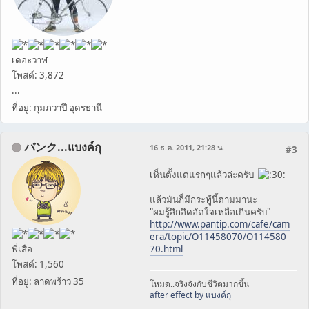
เดอะวาฬ
โพสต์: 3,872
...
ที่อยู่: กุมภวาปี อุดรธานี
バンク...แบงค์กุ
16 ธ.ค. 2011, 21:28 น.
#3
เห็นตั้งแต่แรกๆแล้วล่ะครับ
แล้วมันก็มีกระทู้นี้ตามมานะ
"ผมรู้สึกอึดอัดใจเหลือเกินครับ"
http://www.pantip.com/cafe/cam
era/topic/O11458070/O114580
พี่เสือ
70.html
โพสต์: 1,560
ที่อยู่: ลาดพร้าว 35
โหมด..จริงจังกับชีวิตมากขึ้น
after effect by แบงค์กุ