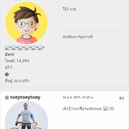
โอ้ว งาม
นักเขียนการ์ตูนรายปี
มังกร
โพสต์: 14,394
อุงิ !!
ที่อยู่: ณ บางรัก
toeytoeytoey
16 ธ.ค. 2011, 21:25 น.
#2
เพิ่งรู้ว่าแกชื่อรมณ์บ่จอย