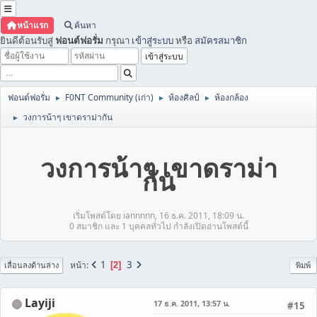
หน้าแรก
ค้นหา
ยินดีต้อนรับสู่
ฟอนต์ฟอรั่ม
กรุณา
เข้าสู่ระบบ
หรือ
สมัครสมาชิก
ฟอนต์ฟอรั่ม
F0NT Community (เก่า)
ห้องศิลป์
ห้องกล้อง
►
►
►
วงการน้าๆ เขาดราม่ากัน
►
วงการน้าๆ เขาดราม่า
กัน
เริ่มโพสต์โดย iannnnn, 16 ธ.ค. 2011, 18:09 น.
0 สมาชิก และ 1 บุคคลทั่วไป กำลังเปิดอ่านโพสต์นี้
1
3
หน้า
2
เลื่อนลงด้านล่าง
พิมพ์
Layiji
17 ธ.ค. 2011, 13:57 น.
#15