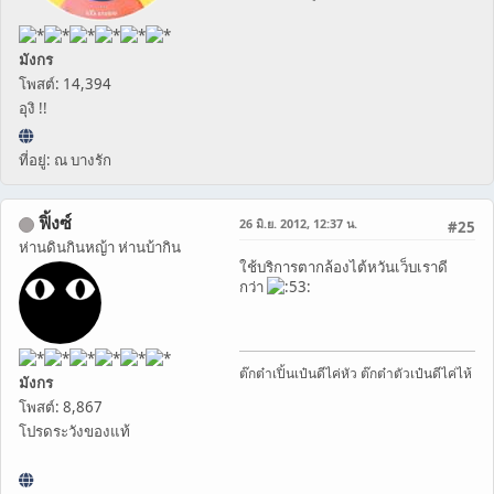
มังกร
โพสต์: 14,394
อุงิ !!
ที่อยู่: ณ บางรัก
ฟิ้งซ์
26 มิ.ย. 2012, 12:37 น.
#25
ห่านดินกินหญ้า ห่านบ้ากิน
ใช้บริการตากล้องไต้หวันเว็บเราดี
กว่า
ต๊กต๋าเปิ้นเป๋นดีไค่หัว ต๊กต๋าตัวเป๋นดีไค่ไห้
มังกร
โพสต์: 8,867
โปรดระวังของแท้