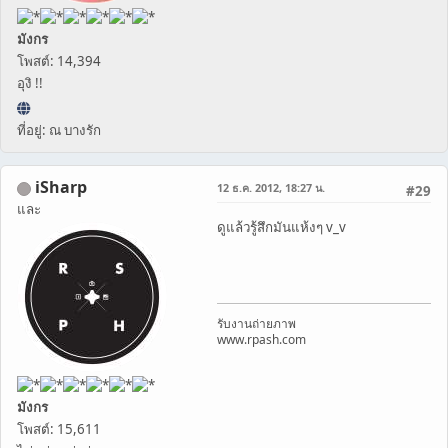
มังกร
โพสต์: 14,394
อุงิ !!
ที่อยู่: ณ บางรัก
iSharp
12 ธ.ค. 2012, 18:27 น.
#29
และ
ดูแล้วรู้สึกมันแห้งๆ v_v
รับงานถ่ายภาพ
www.rpash.com
มังกร
โพสต์: 15,611