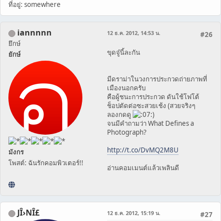
ที่อยู่: somewhere
iannnnn
12 ธ.ค. 2012, 14:53 น.
#26
ยึกษ์
ขุดจู๋นี้ละกัน
ยักษ์
มีดราม่าในวงการประกวดถ่ายภาพที่
เมืองนอกครับ
คือผู้ชนะการประกวด ดันใช้โฟโต้
ช็อปตัดต่อซะสวยเช้ง (สวยจริงๆ
ลองกดดู
)
จนมีคำถามว่า What Defines a
Photograph?
http://t.co/DvMQ2M8U
มังกร
โพสต์: ฉันรักคอมพิวเตอร์!!
อ่านคอมเมนต์แล้วเพลินดี
JÎ›NÎ£
12 ธ.ค. 2012, 15:19 น.
#27