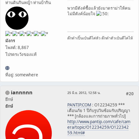
ห่านดินกินหญ้า ห่านบ้ากิน
พวกมีตังค์ซื้อแล้วยังมาดราม่าให้คน
ไม่มีตังค์น้อยใจ
ต๊กต๋าเปิ้นเป๋นดีไค่หัว ต๊กต๋าตัวเป๋นดีไค่ไห้
มังกร
โพสต์: 8,867
โปรดระวังของแท้
ที่อยู่: somewhere
iannnnn
25 มิ.ย. 2012, 12:58 น.
#20
ยึกษ์
PANTIP.COM
: O12234259 ***
ยักษ์
เตือนภัย 1 ปีกับรูปวันซ้อมรับปริญญา
*** [กล้องและการถ่ายภาพทั่วไป]
http://www.pantip.com/cafe/cam
era/topic/O12234259/O122342
59.html#