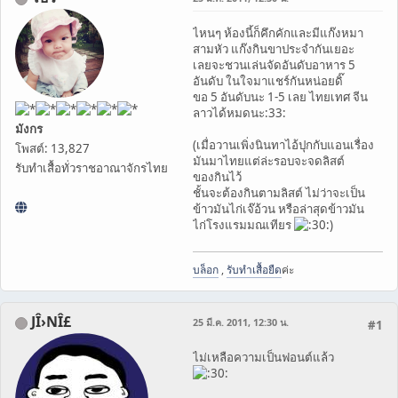
ไหนๆ ห้องนี้ก็คึกคักและมีแก๊งหมา
สามหัว แก๊งกินขาประจำกันเยอะ
เลยจะชวนเล่นจัดอันดับอาหาร 5
อันดับ ในใจมาแชร์กันหน่อยดิ๊
ขอ 5 อันดับนะ 1-5 เลย ไทยเทศ จีน
ลาวได้หมดนะ:33:
มังกร
(เมื่อวานเพิ่งนินทาไอ้ปุกกับแอนเรื่อง
โพสต์: 13,827
มันมาไทยแต่ล่ะรอบจะจดลิสต์
รับทำเสื้อทั่วราชอาณาจักรไทย
ของกินไว้
ชั้นจะต้องกินตามลิสต์ ไม่ว่าจะเป็น
ข้าวมันไก่เจ๊อ้วน หรือล่าสุดข้าวมัน
ไก่โรงแรมมณเทียร
)
บล็อก
,
รับทำเสื้อยืด
ค่ะ
JÎ›NÎ£
25 มี.ค. 2011, 12:30 น.
#1
ไม่เหลือความเป็นฟอนต์แล้ว