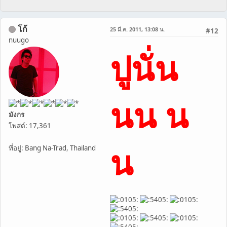
โก้
25 มี.ค. 2011, 13:08 น.
#12
nuugo
ปูนั่น
นน น
มังกร
โพสต์: 17,361
น
ที่อยู่: Bang Na-Trad, Thailand