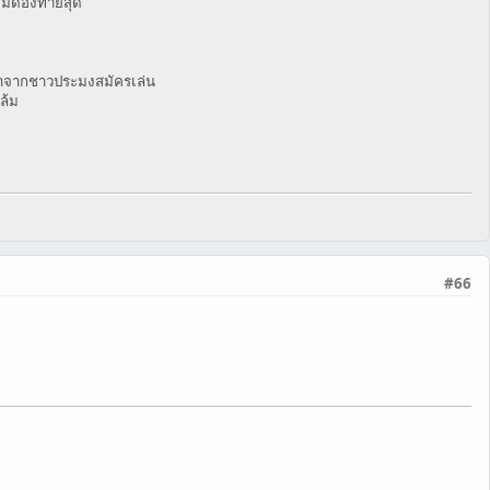
ไม้ดองท้ายสุด
้อมาจากชาวประมงสมัครเล่น
ล้ม
#66