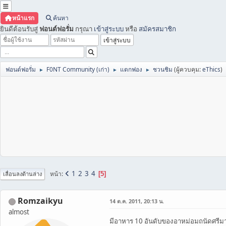
หน้าแรก
ค้นหา
ยินดีต้อนรับสู่
ฟอนต์ฟอรั่ม
กรุณา
เข้าสู่ระบบ
หรือ
สมัครสมาชิก
ฟอนต์ฟอรั่ม
F0NT Community (เก่า)
แตกฟอง
ชวนชิม
(ผู้ควบคุม:
eThics
)
►
►
►
1
2
3
4
หน้า
5
เลื่อนลงด้านล่าง
Romzaikyu
14 ต.ค. 2011, 20:13 น.
almost
มีอาหาร 10 อันดับของอาหม่อมถนัดศรีม