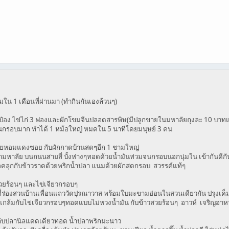
มใน 1 เดือนที่ผ่านมา (ทำกินกันเองล้วนๆ)
กระป๋อง ไข่ไก่ 3 ฟองและผักโขมจีนปลอดสารพิษ(มีปลูกขายในมหาลัยถุงละ 10 บาท
วานกรอบมาก ทำได้ 1 หม้อใหญ่ หมดใน 5 นาทีโดยมนุษย์ 3 คน
ทียหอมแดงซอย กับผักกาดบ้านสดๆอีก 1 ชามใหญ่
มหาลัย บนถนนสายสี่ บั้งห่างๆทอดด้วยน้ำมันท่วมจนกรอบนอกนุ่มใน เข้ากันดี
อคลุกกับข้าวราดด้วยพริกน้ำปลา แนมด้วยผักสดกรอบ สวรรค์แท้ๆ
วยร้อนๆ และไข่เจียวกรอบๆ
่องสวนบ้านเพื่อนแถววัดปุรณาวาส พร้อมใบมะขามอ่อนในสวนเดียวกัน ปรุงเค็มด
ล้มกับไข่เจียวกรอบๆทอดแบบไม่หวงน้ำมัน กับข้าวสวยร้อนๆ อาวห์ เจริญอาหา
 กับปลานิลแดดเดียวทอด น้ำปลาพริกมะนาว