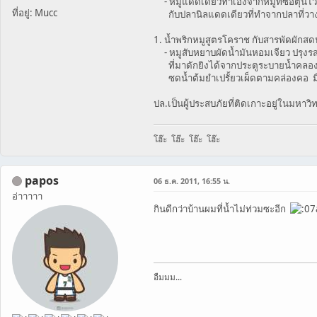
- หมูแดดเดียวทำเองจากหมูที่ซื้อตุนไว้ 
ที่อยู่: Mucc
กับปลานิลแดดเดียวที่ทำจากปลาที่วางข่
1. น้ำพริกหมูสูตรโคราช กับสารพัดผักส
- หมูสับหยาบผัดน้ำมันหอมเจียว ปรุงรสด
ที่มาดักยิงได้จากประตูระบายน้ำคลองท
ซดน้ำต้มยำเปรั้ยวเผ็ดตามคล่องคอ มือนี
ปล.เป็นผู้ประสบภัยที่ติดเกาะอยู่ในมหาวิ
โฮ๊ะ โฮ๊ะ โฮ๊ะ โฮ๊ะ
papos
06 ธ.ค. 2011, 16:55 น.
อ่าาาาา
กินดีกว่าบ้านผมที่น้ำไม่ท่วมซะอีก
อืมมม...