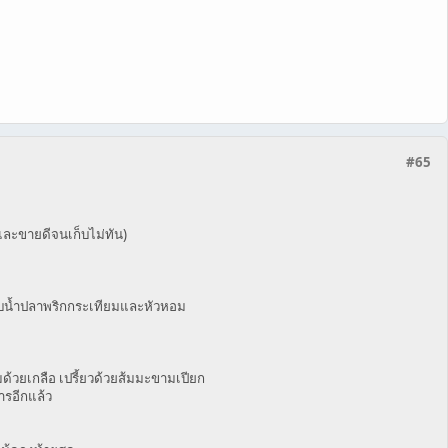
#65
และขายดีจนเก็บไม่ทัน)
กับน้ำปลาพริกกระเทียมและหัวหอม
้วยเกลือ เปรี้ยวด้วยส้มมะขามเปียก
รอีกแล้ว