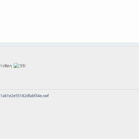
ข้าวชัดๆ
ee1ab1e2e55182dfabf34e.swf