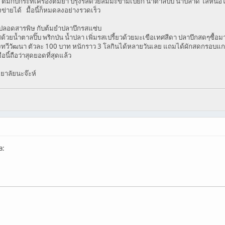
ต้มกับกระทิเครื่องต้มยำ ปรุงรสด้วยส้มมะขามเปียก น้ำตาลปิ๊บ น้ำปลาดี ใส่หน่อ
ายได้ มื้อนี้ก็หมดลงอย่างรวดเร็ว
ดปลอดสารพิษ กับต้มยำปลาบึกรสแซ่บ
้วยน้ำตาลปิ๊บ พริกป่น น้ำปลา เพิ่มรสเปรี้ยวด้วยมะเขือเทศสีดา ปลาบึกสดๆซื
วีวัฒนา ตัวละ 100 บาท หนักราว 3 โลกินได้หลายวันเลย แถมได้ผักสดกรอบแก
้ถือว่าสุดยอดที่สุดแล้ว
ทยาลัยนะจ๊ะห์