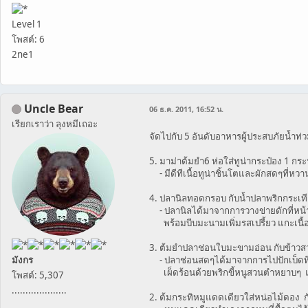
Level 1
โพสต์: 6
2ne1
Uncle Bear
06 ธ.ค. 2011, 16:52 น.
เรียกเราว่า ลุงหมีเถอะ
จัดไปกับ 5 อันดับอาหารผู้ประสบภัยน้ำท่ว
5. มาม่าต้มยำ6 ห่อใส่ทูน่ากระป๋อง 1 
- มีดีทีเนื้อทูน่าชิ้นโตและผักสดๆที่ห
4. ปลานิลทอดกรอบ กับน้ำปลาพริกกระเ
- ปลานิลได้มาจากการวางข่ายดักที่หน้า
พร้อมบีบมะนามเพิ่มรสเปรี้ยว แกะเนื้
3. ต้มยำปลาช่อนใบมะขามอ่อน กับข้าวส
มังกร
- ปลาช่อนสดๆได้มาจากการไปปักเบ็ดที่ร
เผ็ดร้อนด้วยพริกขี้หนูสวนตำหยาบๆ แก
โพสต์: 5,307
....................
2. ต้มกระทิหมูแดดเดียวใส่หน่อไม้ดอง