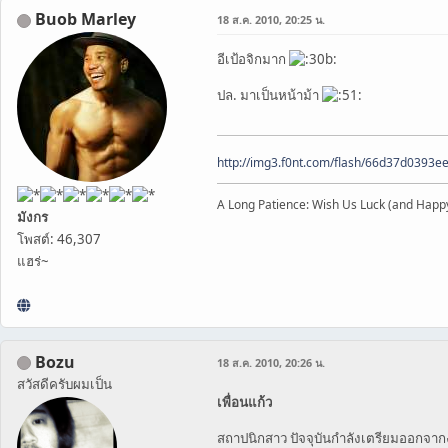
Buob Marley
18 ส.ค. 2010, 20:25 น.
อีเป้อจิกมาก
ปล. มาเป็นหน้าม้า
http://img3.f0nt.com/flash/66d37d0393
A Long Patience: Wish Us Luck (and Happ
มังกร
โพสต์: 46,307
แฮร่~
Bozu
18 ส.ค. 2010, 20:26 น.
สวัสดีครับผมเป็น
เพื่อนแก้ว
สถาปนิกสาว ปัจจุบันกำลังเตรียมออกจากง