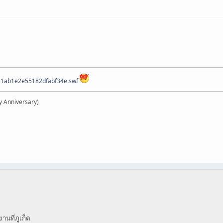
ee1ab1e2e55182dfabf34e.swf
y Anniversary)
านที่ภูเก็ต