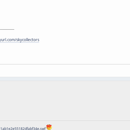
-------------
nyurl.com/skycollectors
ee1ab1e2e55182dfabf34e.swf