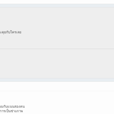
้จะคุยกับใครเลย
แค่ผมกับแนนสองคน
การเป็นช่างภาพ