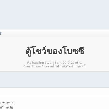
ซึ
ตู้โชว์ของโบซซึ
เริ่มโพสต์โดย Bozu, 18 ส.ค. 2010, 20:08 น.
0 สมาชิก และ 1 บุคคลทั่วไป กำลังเปิดอ่านโพสต์นี้
เอาซะหน่อย
กทีนะครับ