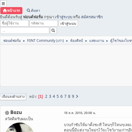
หน้าแรก
ค้นหา
ยินดีต้อนรับสู่
ฟอนต์ฟอรั่ม
กรุณา
เข้าสู่ระบบ
หรือ
สมัครสมาชิก
ฟอนต์ฟอรั่ม
F0NT Community (เก่า)
ห้องศิลป์
แสดงงาน
ตู้โชว์ของโบซ
►
►
►
►
2
3
4
5
6
7
8
9
หน้า
1
เลื่อนลงด้านล่าง
Bozu
18 ส.ค. 2010, 20:08 น.
สวัสดีครับผมเป็น
บวบกำชับให้มาตั้งซะที ใหนๆก็ใหนๆเลย
ตอนนี้มีแต่งานใหม่ๆไว้จะโชว์งานเก่าๆอี