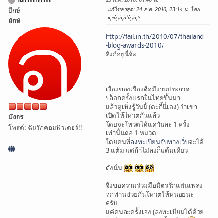
แก้ไขล่าสุด
: 24 ส.ค. 2010, 23:14 น. โดย
ยึกษ์
à¸«à¸¡à¸­à¹à¸¡à¸§
ยักษ์
http://fail.in.th/2010/07/thailand
-blog-awards-2010/
ลิงก์อยู่นี่จ้ะ
เรื่องของเรื่องคือมีงานประกวด
บล็อกครั้งแรกในไทยขึ้นมา
แล้วตูเพิ่งรู้วันนี้ (ตะกี้นี่เอง) ว่าเขา
เปิดให้โหวตกันแล้ว
มังกร
โดยจะโหวตได้แค่วันละ 1 ครั้ง
โพสต์: ฉันรักคอมพิวเตอร์!!
เท่านั้นต่อ 1 หมวด
โดยคนที่
ลงทะเบียนกับทางเว็บ
จะได้
3 แต้ม แต่ถ้าไม่ลงก็แต้มเดียว
ดังนั้น
จึงขอความร่วมมือมิตรรักแฟนเพลง
ทุกท่านช่วยกันโหวตให้หน่อยนะ
ครับ
แค่คนละครั้งเอง (ลงทะเบียนได้ด้วย