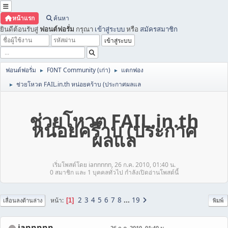
หน้าแรก
ค้นหา
ยินดีต้อนรับสู่
ฟอนต์ฟอรั่ม
กรุณา
เข้าสู่ระบบ
หรือ
สมัครสมาชิก
ฟอนต์ฟอรั่ม
F0NT Community (เก่า)
แตกฟอง
►
►
ช่วยโหวต FAIL.in.th หน่อยคร้าบ (ประกาศผลแล
►
ช่วยโหวต FAIL.in.th
หน่อยคร้าบ (ประกาศ
ผลแล
เริ่มโพสต์โดย iannnnn, 26 ก.ค. 2010, 01:40 น.
0 สมาชิก และ 1 บุคคลทั่วไป กำลังเปิดอ่านโพสต์นี้
2
3
4
5
6
7
8
...
19
หน้า
1
เลื่อนลงด้านล่าง
พิมพ์
iannnnn
26 ก.ค. 2010, 01:40 น.