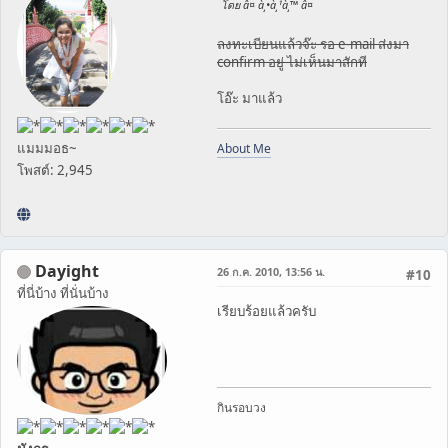
โดย â¤ à¸•à¸¹à¸™ â¤
ลงทะเบียนแล้วจ๊ะ รอ e-mail ส่งมา
confirm อยู่ ไม่เห็นมาสักที
โอ๊ะ มาแล้ว
แมมมอธ~
About Me
โพสต์: 2,945
Dayight
26 ก.ค. 2010, 13:56 น.
#10
ที่นี่บ้าง ที่นั่นบ้าง
เรียบร้อยแล้วครับ
กินรอบวง