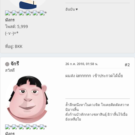
อันบัน ♥
มังกร
โพสต์: 5,999
(- v -)+*
ที่อยู่: BKK
จักรี
26 ก.ค. 2010, 01:58 น.
#2
สวัสดี
ผมส่ง iannnnn เข้าประกวดได้มั้ย
ล้ำลึกคนึงหาในดวงจิต ใจเคยคิดตัดสวาท
มิอาจสิ้น
ดั่งก้านบัวหักกลางชลาสินธุ์ ผิว่าสิ้นไร้เยื่อ
ยังเหลือใย
มังกร