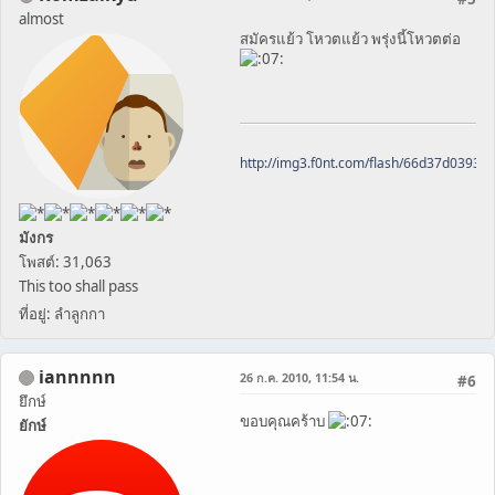
almost
สมัครแย้ว โหวตแย้ว พรุ่งนี้โหวตต่อ
http://img3.f0nt.com/flash/66d37d0393
มังกร
โพสต์: 31,063
This too shall pass
ที่อยู่: ลำลูกกา
iannnnn
26 ก.ค. 2010, 11:54 น.
#6
ยึกษ์
ขอบคุณคร้าบ
ยักษ์