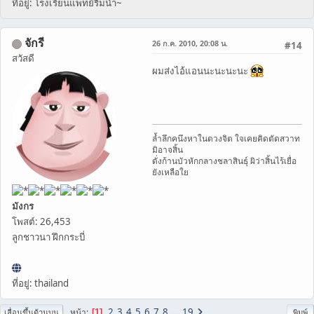
ที่อยู่: โรงเรียนแพทย์ริมน้ำ~
จักรี
26 ก.ค. 2010, 20:08 น.
#14
สวัสดี
ผมส่งไอ้แอนนะนะนะนะ
ล้ำลึกคนึงหาในดวงจิต ใจเคยคิดตัดสวาท
มิอาจสิ้น
ดั่งก้านบัวหักกลางชลาสินธุ์ ผิว่าสิ้นไร้เยื่อ
ยังเหลือใย
มังกร
โพสต์: 26,453
ลูกชาวนา ฝึกกระบี่
ที่อยู่: thailand
2
3
4
5
6
7
8
...
19
หน้า
1
เลื่อนขึ้นด้านบน
พิมพ์