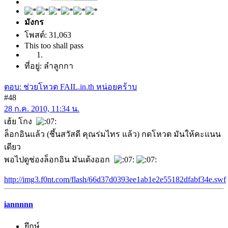
มังกร
โพสต์: 31,063
This too shall pass
ที่อยู่: ลำลูกกา
ตอบ: ช่วยโหวต FAIL.in.th หน่อยคร้าบ
#48
28 ก.ค. 2010, 11:34 น.
เฮ้ย โกง
ล็อกอินแล้ว (ชึ้นสวัสดี คุณร่มไทร แล้ว) กดโหวต มันให้คะแนน
เดียว
พอไปดูช่องล็อกอิน มันเด้งออก
http://img3.f0nt.com/flash/66d37d0393ee1ab1e2e55182dfabf34e.swf
iannnnn
ยึกษ์