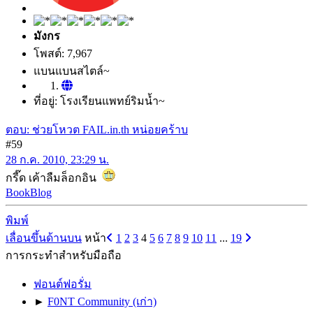
มังกร
โพสต์: 7,967
แบนแบนสไตล์~
ที่อยู่: โรงเรียนแพทย์ริมน้ำ~
ตอบ: ช่วยโหวต FAIL.in.th หน่อยคร้าบ
#59
28 ก.ค. 2010, 23:29 น.
กรี๊ด เค้าลืมล็อกอิน
BookBlog
พิมพ์
เลื่อนขึ้นด้านบน
หน้า
1
2
3
4
5
6
7
8
9
10
11
...
19
การกระทำสำหรับมือถือ
ฟอนต์ฟอรั่ม
►
F0NT Community (เก่า)