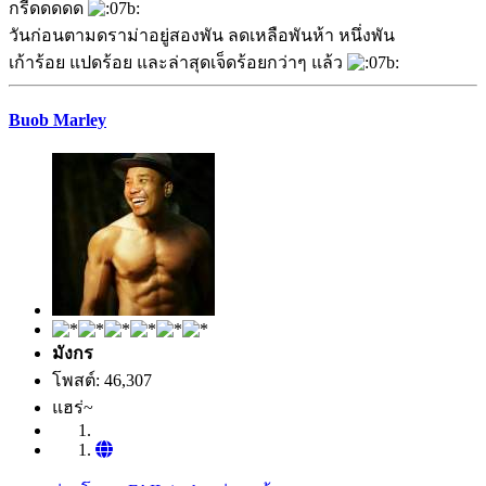
กรี๊ดดดดด
วันก่อนตามดราม่าอยู่สองพัน ลดเหลือพันห้า หนึ่งพัน
เก้าร้อย แปดร้อย และล่าสุดเจ็ดร้อยกว่าๆ แล้ว
Buob Marley
มังกร
โพสต์: 46,307
แฮร่~