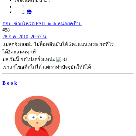
เพียงแค่เติมน้ำ....
ตอบ: ช่วยโหวต FAIL.in.th หน่อยคร้าบ
#58
28 ก.ค. 2010, 20:57 น.
แปลกจังเลยอ่ะ ไม่ล็อคอินมันให้ 2คะแนนเหรอ กดทีไร
ได้2คะแนนทุกที
ปล.วันนี้ กดไป2ครั้งแหน่ะ
เราแก้ไขอดีตไม่ได้ แต่เราทำปัจจุบันให้ดีได้
B o o k