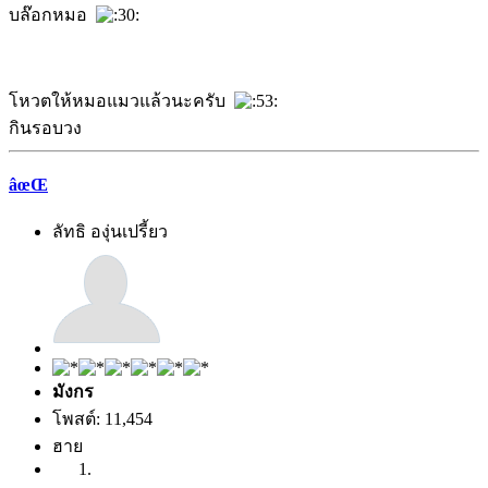
บล๊อกหมอ
โหวตให้หมอแมวแล้วนะครับ
กินรอบวง
âœŒ
ลัทธิ องุ่นเปรี้ยว
มังกร
โพสต์: 11,454
ฮาย