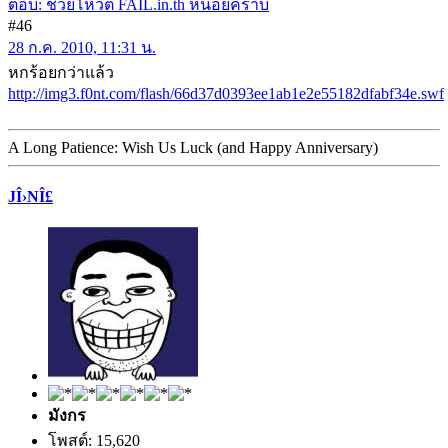
ตอบ: ช่วยโหวต FAIL.in.th หน่อยคร้าบ
#46
28 ก.ค. 2010, 11:31 น.
หกร้อยกว่าแล้ว
http://img3.f0nt.com/flash/66d37d0393ee1ab1e2e55182dfabf34e.swf
A Long Patience: Wish Us Luck (and Happy Anniversary)
JÎ›NÎ£
มังกร
โพสต์: 15,620