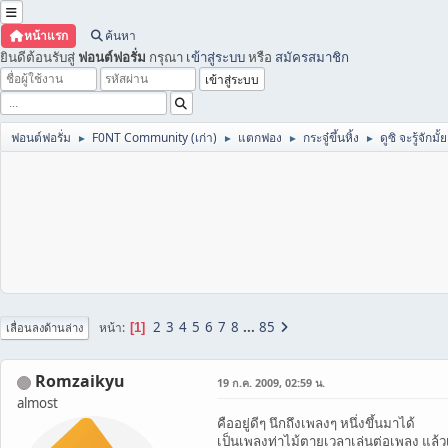
หน้าแรก
ค้นหา
ยินดีต้อนรับสู่
ฟอนต์ฟอรั่ม
กรุณา
เข้าสู่ระบบ
หรือ
สมัครสมาชิก
ฟอนต์ฟอรั่ม
F0NT Community (เก่า)
แตกฟอง
กระจู๋ขึ้นหิ้ง
ดูซิ จะรู้จักมั้ย
►
►
►
►
2
3
4
5
6
7
8
...
85
หน้า
1
เลื่อนลงด้านล่าง
Romzaikyu
19 ก.ค. 2009, 02:59 น.
almost
คืออยู่ดีๆ นึกถึงเพลงๆ หนึ่งขึ้นมาได้
เป็นเพลงท่าไม้ตายเวลาเล่นต่อเพลง แล้ว