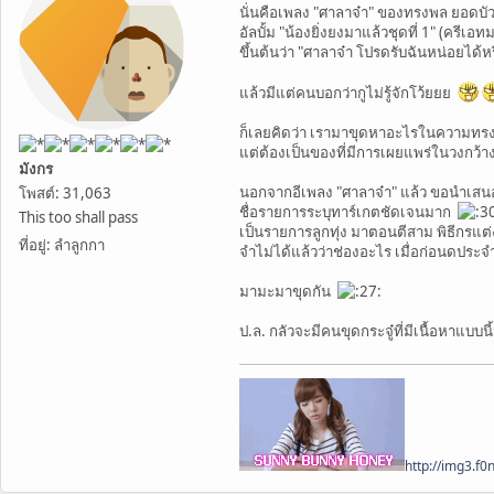
นั่นคือเพลง "ศาลาจ๋า" ของทรงพล ยอดบั
อัลบั้ม "น้องยิ่งยงมาแล้วชุดที่ 1" (ครีเอ
ขึ้นต้นว่า "ศาลาจ๋า โปรดรับฉันหน่อยได้หร
แล้วมีแต่คนบอกว่ากูไม่รู้จักโว้ยยย
ก็เลยคิดว่า เรามาขุดหาอะไรในความทรงจำม
แต่ต้องเป็นของที่มีการเผยแพร่ในวงกว้
มังกร
นอกจากอีเพลง "ศาลาจ๋า" แล้ว ขอนำเสนอ
โพสต์: 31,063
ชื่อรายการระบุทาร์เกตชัดเจนมาก
This too shall pass
เป็นรายการลูกทุ่ง มาตอนตีสาม พิธีกรแต
ที่อยู่: ลำลูกกา
จำไม่ได้แล้วว่าช่องอะไร เมื่อก่อนดประ
มามะมาขุดกัน
ป.ล. กลัวจะมีคนขุดกระจู๋ที่มีเนื้อหาแบบนี
http://img3.f