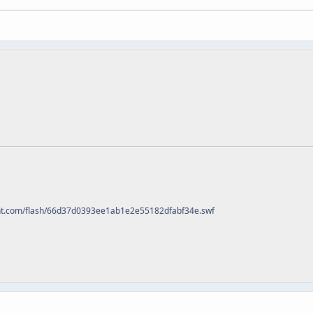
0nt.com/flash/66d37d0393ee1ab1e2e55182dfabf34e.swf