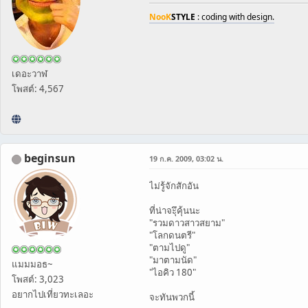
NooK
STYLE
: coding with design.
เดอะวาฬ
โพสต์: 4,567
beginsun
19 ก.ค. 2009, 03:02 น.
ไม่รู้จักสักอัน
ที่น่าจะึุคุ้นนะ
"รวมดาวสาวสยาม"
"โลกดนตรี"
"ตามไปดู"
"มาตามนัด"
แมมมอธ~
"ไอคิว 180"
โพสต์: 3,023
อยากไปเที่ยวทะเลอะ
จะทันพวกนี้