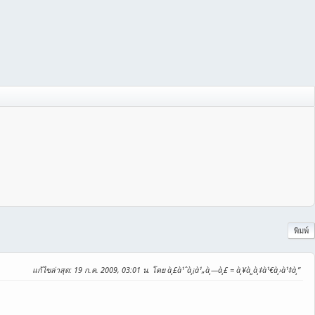
พิมพ์
แก้ไขล่าสุด
: 19 ก.ค. 2009, 03:01 น. โดย à¸£à¹ˆà¸¡à¹„à¸—à¸£ = à¸¥à¸¸à¸‡à¹€à¸›à¹‡à¸”