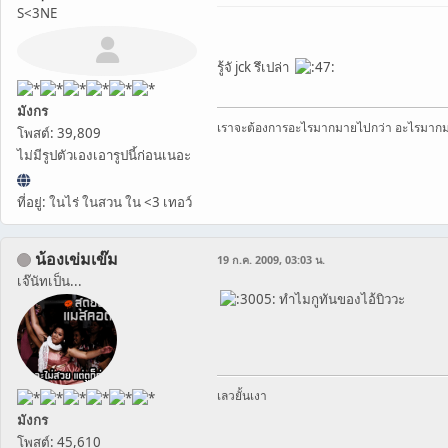
S<3NE
รู้จั jck รึเปล่า
มังกร
เราจะต้องการอะไรมากมายไปกว่า อะไรมาก
โพสต์: 39,809
ไม่มีรูปตัวเองเอารูปนี้ก่อนเนอะ
ที่อยู่: ในไร่ ในสวน ใน <3 เทอว์
น้องเข่มเข๊ม
19 ก.ค. 2009, 03:03 น.
เจ๊นัทเป็น...
ทำไมกูทันของไอ้บิววะ
เลวยั้นเงา
มังกร
โพสต์: 45,610