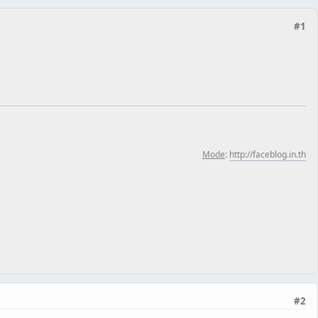
#1
Mode
:
http://faceblog.in.th
#2