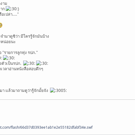
วงาม
ทมาก
)
ือเปล่า...."
าดูซิว่า มีใครรู้จักมันบ้าง
างหน่อยนะ
 "รายการลูกทุ่ง รปภ."
่งตัวเป็นรปภ.
จำเวลาอ่านหนังสือสอบดึกๆ
้มา แล้วมาถามตูว่ารู้จักมั้ยจัง
0nt.com/flash/66d37d0393ee1ab1e2e55182dfabf34e.swf