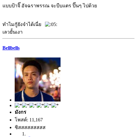
แบบป้าจิ๊ อัจฉราพรรณ จะบีบแตร ปิ๊นๆ ไปด้วย
ทำไมกูัยังจำได้เนี่ย
เลวยั้นเงา
Bellbells
มังกร
โพสต์: 11,167
ชิสสสสสสสสส