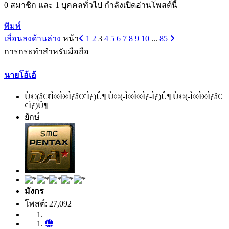
0 สมาชิก และ 1 บุคคลทั่วไป กำลังเปิดอ่านโพสต์นี้
พิมพ์
เลื่อนลงด้านล่าง
หน้า
1
2
3
4
5
6
7
8
9
10
...
85
การกระทำสำหรับมือถือ
นายโอ้เอ้
Ù©(â€¢Ì®Ì®Ìƒâ€¢Ìƒ)Û¶ Ù©(-Ì®Ì®Ìƒ-Ìƒ)Û¶ Ù©(-Ì®Ì®Ìƒâ€
¢Ìƒ)Û¶
ยักษ์
มังกร
โพสต์: 27,092