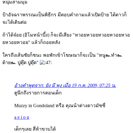
หนุ่มสามมุม
ป้าอัจฉราพรรณเเป็นพิธีกร มีตอบคำถามแล้วเปิดป้าย ได้ดาวก็
จะได้เดินต่อ
ถ้าได้จ๋อย (อิโมหน้าบึ้ง) ก็จะมีเสียง "หวอยหวอยหวอยหวอยหวอ
ยหวอยหวอย" แล้วก็ถอยหลัง
ใครถึงเส้นชัยก็ชนะ พอพักเข้าโฆษณาก็จะเป็น "หนู๛ทำ๛
ด้าย๛ ปูดุ๊ด ปูดุ๊ด"
อ้างคำพูดจาก: ยัง มี พุง เมื่อ 19 ก.ค. 2009, 07:25 น.
ตูนึกถึงรายการตอนเด็ก
Muzzy in Gondoland หรือ คุณน้าต่างดาวมัซซี่
a e i o u
เด็กๆเลย สี่ห้าขวบได้