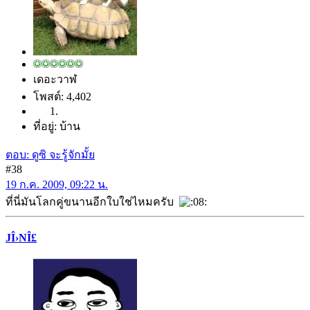
เดอะวาฬ
โพสต์: 4,402
ที่อยู่: บ้าน
ตอบ: ดูซิ จะรู้จักมั้ย
#38
19 ก.ค. 2009, 09:22 น.
ที่นี่มันโลกคู่ขนานอีกใบใช่ไหมครับ
JÎ›NÎ£