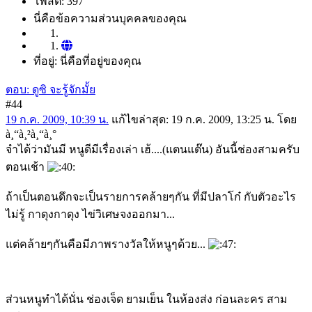
โพสต์: 397
นี่คือข้อความส่วนบุคคลของคุณ
ที่อยู่: นี่คือที่อยู่ของคุณ
ตอบ: ดูซิ จะรู้จักมั้ย
#44
19 ก.ค. 2009, 10:39 น.
แก้ไขล่าสุด
: 19 ก.ค. 2009, 13:25 น. โดย
à¸“à¸²à¸“à¸°
จำได้ว่ามันมี หนูดีมีเรื่องเล่า เฮ้....(แตนแต๊น) อันนี้ช่องสามครับ
ตอนเช้า
ถ้าเป็นตอนดึกจะเป็นรายการคล้ายๆกัน ที่มีปลาโก๋ กับตัวอะไร
ไม่รู้ กาดุงกาดุง ไข่วิเศษจงออกมา...
แต่คล้ายๆกันคือมีภาพรางวัลให้หนูๆด้วย...
ส่วนหนูทำได้นั่น ช่องเจ็ด ยามเย็น ในห้องส่ง ก่อนละคร สาม