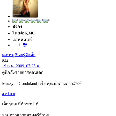
มังกร
โพสต์: 6,346
แฮ่หหหหห์
ตอบ: ดูซิ จะรู้จักมั้ย
#32
19 ก.ค. 2009, 07:25 น.
ตูนึกถึงรายการตอนเด็ก
Muzzy in Gondoland หรือ คุณน้าต่างดาวมัซซี่
a e i o u
เด็กๆเลย สี่ห้าขวบได้
รวมดาวสาวสยามตูรู้จักนะ