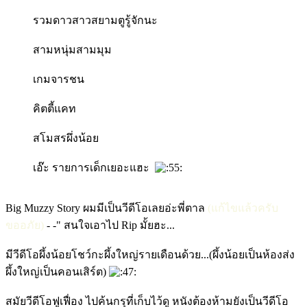
รวมดาวสาวสยามตูรู้จักนะ
สามหนุ่มสามมุม
เกมจารชน
คิตตี้แคท
สโมสรผึ่งน้อย
เอ๊ะ รายการเด็กเยอะแฮะ
Big Muzzy Story ผมมีเป็นวีดีโอเลยอ่ะพี่ตาล
(แก้ไขแล้วครับ
ขออภัย)
- -" สนใจเอาไป Rip มั้ยฮะ...
มีวีดีโอผึ้งน้อยโชว์กะผึ้งใหญ่รายเดือนด้วย...(ผึ้งน้อยเป็นห้องส่ง
ผึ้งใหญ่เป็นคอนเสิร์ต)
สมัยวีดีโอฟูเฟื่อง ไปค้นกรุที่เก็บไว้ดู หนังต้องห้ามยังเป็นวีดีโอ