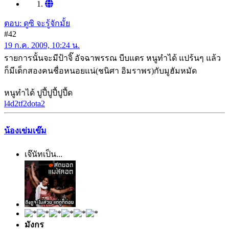
ตอบ: ดูซิ จะรู้จักมั้ย
#42
19 ก.ค. 2009, 10:24 น.
รายการนั้นจะมีป้าจิ๊ อัจฉาพรรณ บีบแตร หนูทำได้ แปร้นๆ แล้ว
ก็มีเด็กสองคนชื่อหนอยแน่(ชนิศา อิมราพร)กับมูฮัมหมัด
หนูทำได้ ปูปี้ปูปี้ปูปี้ด
l4d2
tf2
dota2
น้องเข่มเข๊ม
เจ๊นัทเป็น...
มังกร