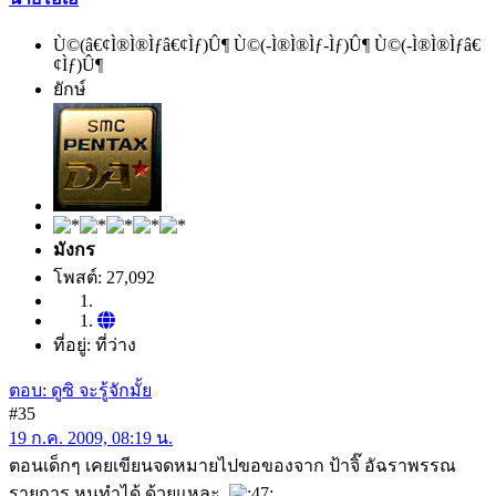
Ù©(â€¢Ì®Ì®Ìƒâ€¢Ìƒ)Û¶ Ù©(-Ì®Ì®Ìƒ-Ìƒ)Û¶ Ù©(-Ì®Ì®Ìƒâ€
¢Ìƒ)Û¶
ยักษ์
มังกร
โพสต์: 27,092
ที่อยู่: ที่ว่าง
ตอบ: ดูซิ จะรู้จักมั้ย
#35
19 ก.ค. 2009, 08:19 น.
ตอนเด็กๆ เคยเขียนจดหมายไปขอของจาก ป้าจิ๊ อัฉราพรรณ
รายการ หนูทำได้ ด้วยแหละ