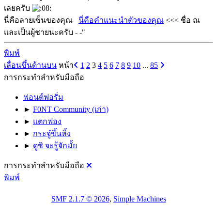
เลยครับ
นี่คือลายเซ็นของคุณ
นี่คือคำแนะนำตัวของคุณ
<<< ชื่อ ณ
และเป็นผู้ชายนะครับ - -"
พิมพ์
เลื่อนขึ้นด้านบน
หน้า
1
2
3
4
5
6
7
8
9
10
...
85
การกระทำสำหรับมือถือ
ฟอนต์ฟอรั่ม
►
F0NT Community (เก่า)
►
แตกฟอง
►
กระจู๋ขึ้นหิ้ง
►
ดูซิ จะรู้จักมั้ย
การกระทำสำหรับมือถือ
พิมพ์
SMF 2.1.7 © 2026
,
Simple Machines