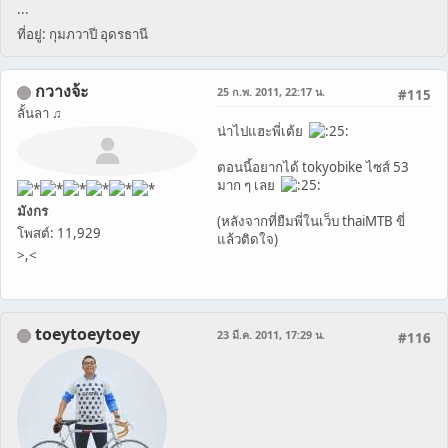
...
ที่อยู่: กุมภวาปี อุดรธานี
กวางจ้ะ
25 ก.พ. 2011, 22:17 น.
#115
ลั้นลา ♫
น่าไปแฮะพี่เต้ย
ตอนนี้อยากได้ tokyobike ไซส์ 53
มาก ๆ เลย
มังกร
(หลังจากที่ยืมพี่ในเว็บ thaiMTB ขี่
โพสต์: 11,929
แล้วติดใจ)
>,<
toeytoeytoey
23 มี.ค. 2011, 17:29 น.
#116