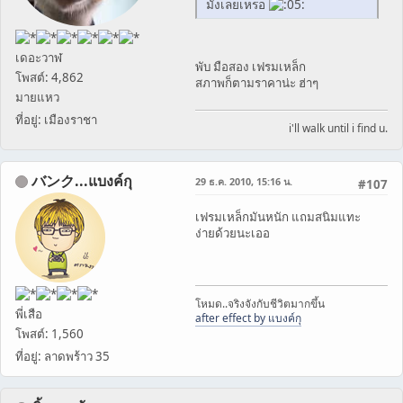
มั่งเลยเหรอ
เดอะวาฬ
พับ มือสอง เฟรมเหล็ก
โพสต์: 4,862
สภาพก็ตามราคาน่ะ ฮ่าๆ
มายแหว
ที่อยู่: เมืองราชา
i'll walk until i find u.
バンク...แบงค์กุ
29 ธ.ค. 2010, 15:16 น.
#107
เฟรมเหล็กมันหนัก แถมสนิมแทะ
ง่ายด้วยนะเออ
โหมด..จริงจังกับชีวิตมากขึ้น
พี่เสือ
after effect by แบงค์กุ
โพสต์: 1,560
ที่อยู่: ลาดพร้าว 35