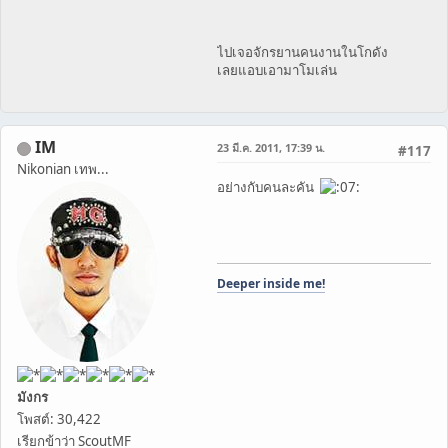
ไปเจอจักรยานคนงานในโกดัง
เลยแอบเอามาโมเล่น
IM
23 มี.ค. 2011, 17:39 น.
#117
Nikonian เทพ...
อย่างกับคนละคัน
Deeper inside me!
มังกร
โพสต์: 30,422
เรียกข้าว่า ScoutMF