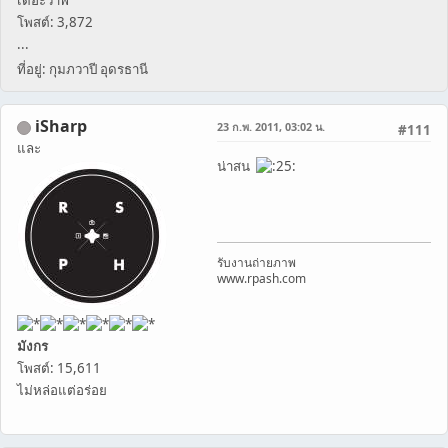
เดอะวาฬ
โพสต์: 3,872
...
ที่อยู่: กุมภวาปี อุดรธานี
iSharp
23 ก.พ. 2011, 03:02 น.
#111
และ
น่าสน
รับงานถ่ายภาพ
www.rpash.com
มังกร
โพสต์: 15,611
ไม่หล่อแต่อร่อย