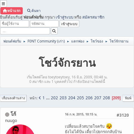
หน้าแรก
ค้นหา
ยินดีต้อนรับสู่
ฟอนต์ฟอรั่ม
กรุณา
เข้าสู่ระบบ
หรือ
สมัครสมาชิก
ฟอนต์ฟอรั่ม
F0NT Community (เก่า)
แตกฟอง
โชว์ของ
โชว์จักรยาน
►
►
►
►
โชว์จักรยาน
เริ่มโพสต์โดย toeytoeytoey, 16 มิ.ย. 2009, 00:48 น.
0 สมาชิก และ 1 บุคคลทั่วไป กำลังเปิดอ่านโพสต์นี้
1
...
202
203
204
205
206
207
208
หน้า
209
เลื่อนลงด้านล่าง
พิมพ์
โก้
16 ก.พ. 2015, 10:15 น.
#3120
nuugo
เปลี่ยนแล้วสบายใจครับ
ยังไม่ได้ปั่น เดี๋ยวไปยกรถกลับบ้าน