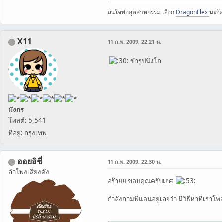
สนใจท่ออุตสาหกรรม​ เลือก
DragonFlex
นะจ้ะ​
X11
11 ก.พ. 2009, 22:21 น.
ขำรูปนั่งโถ
มังกร
โพสต์: 5,541
ที่อยู่: กรุงเทพ
ออยอิชี่
11 ก.พ. 2009, 22:30 น.
ลำโพงเสียงดัง
อร๊ายย ขอบคุณครับเกศ
กำลังถามพี่แอนอยู่เลยว่า มีวิธีหาที่เร