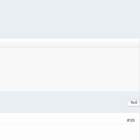
พิมพ์
#30