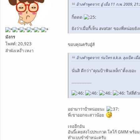
อ้างคำพูดจาก: อู๋ เมื่อ 11 ก.พ. 2009, 21
กิ้ดดด
ยังว่าเมื่อกี้เห็น avatar ของพี่หน่อยย
มังกร
โพสต์: 20,923
ขอบคุณครับอู๋ส์
ลำพังเหง๊า เหงา
อ้างคำพูดจาก: ร่มไทร a.k.a. ลุงเป็ด เมื
นั่นสิ ดีกว่า"คุณป้าฟันเหล็ก"ตั้งเยอะ
................
ใส่สี่ต
อย่ามาว่าป้าหน่อยนะ
พี่เขาออกจะสาวน้อย
เจออีกอัน
อันนี้เคยส่งไปประกวด โลโก้ GMM พร้อ
ทำแบบขำขำหน่ะครับ