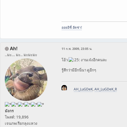
ออยอิชี่ ฮัดช่า!
Ah!
11 ก.พ. 2009, 23:05 น.
..มะ... มะ.. มะมะมะ
โอ้ว
งานเจ๋งอีกคนละ
รู้สึกว่ามีอีกนี่นา ดูอีกๆ
AH_LuGDeK
,
AH_LuGDeK_R
มังกร
โพสต์: 19,896
เจนภพเรียกลุงแหวง