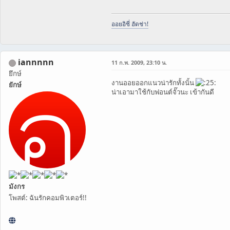
ออยอิชี่ ฮัดช่า!
iannnnn
11 ก.พ. 2009, 23:10 น.
ยึกษ์
งานออยออกแนวน่ารักทั้งนั้น
ยักษ์
น่าเอามาใช้กับฟอนต์จั๊วนะ เข้ากันดี
มังกร
โพสต์: ฉันรักคอมพิวเตอร์!!