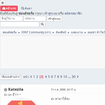
หน้าแรก
ค้นหา
ยินดีต้อนรับสู่
ฟอนต์ฟอรั่ม
กรุณา
เข้าสู่ระบบ
หรือ
สมัครสมาชิก
ฟอนต์ฟอรั่ม
F0NT Community (เก่า)
ห้องศิลป์
แสดงงาน
ออยซ่า ท้าโชว
►
►
►
►
1
2
4
5
6
7
8
9
10
...
30
หน้า
3
เลื่อนลงด้านล่าง
Katezila
11 ก.พ. 2009, 22:17 น.
อะ อะ อ๊าา~~
อ่ะ หามาให้ละ