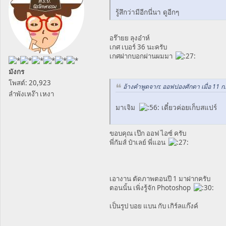
รู้สึกว่ามีอีกนี่นา ดูอีกๆ
อร๊ายย ลุงอ๋าห์
เกศ เบอร์ 36 นะครับ
เกศฝากบอกผ่านผมมา
มังกร
โพสต์: 20,923
อ้างคำพูดจาก: ออฟปองศักดา เมื่อ 11 ก.
ลำพังเหง๊า เหงา
มาเจิม
เดี๋ยวค่อยเก็บสแปร์
ขอบคุณ เป๊ก ออฟ ไอซ์ ครับ
พี่กัมส์ ป๋าเลย์ พี่แอน
เอางาน ตัดภาพตอนปี 1 มาฝากครับ
ตอนนั้น เพิ่งรู้จัก Photoshop
เป็นรูป บอย แบน กับ เกิร์ลแก๊งค์