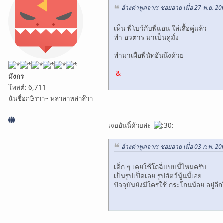
อ้างคำพูดจาก: ชอยอาย เมื่อ 27 พ.ย. 20
เห็น พี่โบว์กับพี่แอน ใส่เสื้อคู่แล้ว
ทำ อวตาร มาเป็นคู่มั่ง
ทำมาเผื่อพี่นัทอันนึงด้วย
&
มังกร
โพสต์: 6,711
ฉันชื่อกษิราา~ หล่าลาหล่าล๊าา
เจออันนี้ด้วยล่ะ
อ้างคำพูดจาก: ชอยอาย เมื่อ 03 ก.พ. 20
เด็ก ๆ เคยใช้โถฉี่แบบนี้ไหมครับ
เป็นรูปเป็ดเอย รูปสัตว์นู้นนี้เอย
ปัจจุบันยังมีใครใช้ กระโถนน้อย อยู่อี