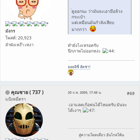
่ดูออกนะ ว่ามันจะเอามือล้วง
กระเป๋า
แต่เหมือนมันกำลังเสียบ
มากกว่า
มังกร
โพสต์: 20,923
ลำพังเหง๊า เหงา
ทำยังไงเหรอครับ
นึกภาพไม่ออกหง่ะ
ออยอิชี่ ฮัดช่า!
คุณชาย ( 737 )
20 ก.พ. 2009, 17:48 น.
#69
แป้งหมี่ตรา
เอาแลคเก้อพ่นได้ไหมครับ มันจะ
ได้เงาๆ
สู่ความโดดเดี่ยว อันไกลโพ้น