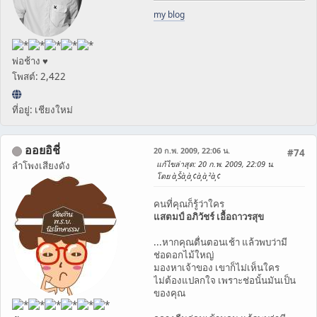
my blog
พ่อช้าง ♥
โพสต์: 2,422
ที่อยู่: เชียงใหม่
ออยอิชี่
20 ก.พ. 2009, 22:06 น.
#74
แก้ไขล่าสุด
: 20 ก.พ. 2009, 22:09 น.
ลำโพงเสียงดัง
โดย à¸Šà¸­à¸¢à¸­à¸²à¸¢
คนที่คุณก็รู้ว่าใคร
แสตมป์ อภิวัชร์ เอื้อถาวรสุข
...หากคุณตื่นตอนเช้า แล้วพบว่ามี
ช่อดอกไม้ใหญ่
มองหาเจ้าของ เขาก็ไม่เห็นใคร
ไม่ต้องแปลกใจ เพราะช่อนั้นมันเป็น
ของคุณ