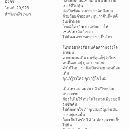
กลางคืนก่อนเข้านอน แล้วพบว่ามี
มังกร
เบอร์ที่ไม่คุ้น
โพสต์: 20,923
ส่งเป็นข้อความว่าเขาคิดถึงคุณ
ลำพังเหง๊า เหงา
ด้วยถ้อยคำอ่อนละมุน ว่าคืนนี้ฝันดี
รีบเข้านอน
ก็จะมีใครอีกเล่า แค่อยากให้
เซอร์ไพรส์แก้เหงา
ไม่ต้องเดาหรอกว่าเขาเป็นใคร
โปรดอย่าสงสัย นั่นคือความจริงใจ
จากผม
จากคนคนเดิม คนที่คุณก็รู้ว่าใคร
คนที่คอยอยู่ ดูแลระยะไกล
จำได้ไหม เขายังเป็นห่วงคุณเหมือน
เดิม
คุณก็รู้ว่าใคร คุณก็รู้ใช่ไหม
เมื่อไหร่เจอลมฝน กลัวเปียกปอน
หนาวกาย
ต้องรีบไปให้ทัน ในใจหวังเพียงขอมี
ร่มซักคัน
ไม่ต้องตกใจ ถ้าคุณบังเอิญเห็นมัน
วางอยู่ตรงนั้น
ก็จะเป็นใครไปได้ ไม่ต้องวุ่นวายเก็บ
ไปคิด