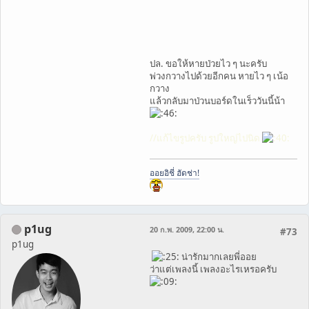
ปล. ขอให้หายป่วยไว ๆ นะครับ
พ่วงกวางไปด้วยอีกคน หายไว ๆ เน้อ
กวาง
แล้วกลับมาป่วนบอร์ดในเร็ววันนี้น้า
//แก้ไขรูปครับ รูปใหญ่ไปนิด
ออยอิชี่ ฮัดช่า!
p1ug
20 ก.พ. 2009, 22:00 น.
#73
p1ug
น่ารักมากเลยพี่ออย
ว่าแต่เพลงนี้ เพลงอะไรเหรอครับ