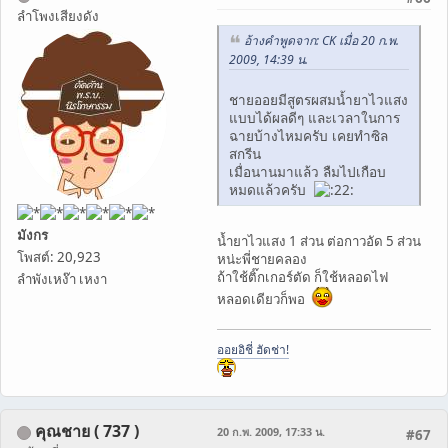
ลำโพงเสียงดัง
อ้างคำพูดจาก: CK เมื่อ 20 ก.พ.
2009, 14:39 น.
ชายออยมีสูตรผสมน้ำยาไวแสง
แบบได้ผลดีๆ และเวลาในการ
ฉายบ้างไหมครับ เคยทำซิล
สกรีน
เมื่อนานมาแล้ว ลืมไปเกือบ
หมดแล้วครับ
มังกร
น้ำยาไวแสง 1 ส่วน ต่อกาวอัด 5 ส่วน
โพสต์: 20,923
หน่ะพี่ชายคลอง
ถ้าใช้ติ๊กเกอร์ตัด ก็ใช้หลอดไฟ
ลำพังเหง๊า เหงา
หลอดเดียวก็พอ
ออยอิชี่ ฮัดช่า!
คุณชาย ( 737 )
20 ก.พ. 2009, 17:33 น.
#67