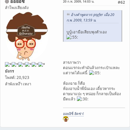
ออยอิชี่
20 ก.พ. 2009, 14:03 น.
#62
ลำโพงเสียงดัง
อ้างคำพูดจาก: psyfer เมื่อ 20
ก.พ. 2009, 13:59 น.
บูบู้เอามือเสียบพุงตัวเอง
สารภาพว่า
ตอนแรกจะทำมันล้วงกระเป๋าแหละ
มังกร
แต่วาดได้แค่นี้
โพสต์: 20,923
ห้องฉาย ก็คือ
ลำพังเหง๊า เหงา
ห้องอาบน้ำพี่นั่นเอง เดี๋ยวหากระ
ดาษมาแปะ ๆ หน่อย ก็กลายเป็นห้อง
มืดแล้ว
ออยอิชี่ ฮัดช่า!