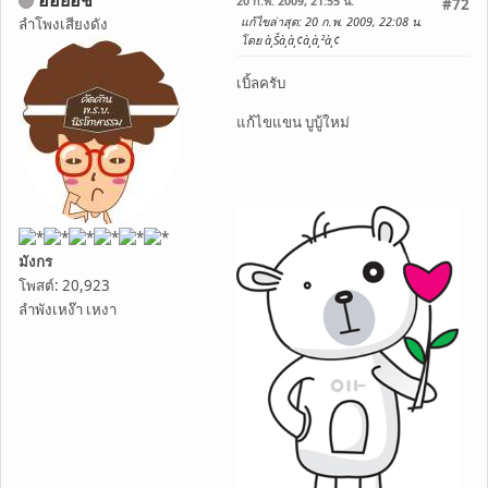
20 ก.พ. 2009, 21:55 น.
#72
แก้ไขล่าสุด
: 20 ก.พ. 2009, 22:08 น.
ลำโพงเสียงดัง
โดย à¸Šà¸­à¸¢à¸­à¸²à¸¢
เบิ้ลครับ
แก้ไขแขน บูบู้ใหม่
มังกร
โพสต์: 20,923
ลำพังเหง๊า เหงา