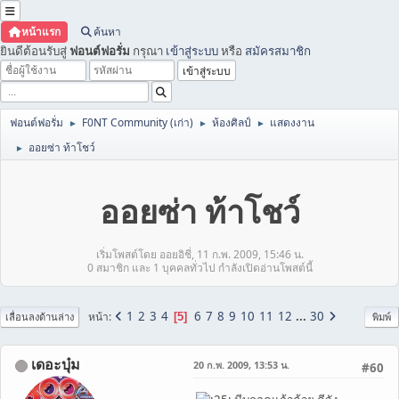
หน้าแรก
ค้นหา
ยินดีต้อนรับสู่
ฟอนต์ฟอรั่ม
กรุณา
เข้าสู่ระบบ
หรือ
สมัครสมาชิก
ฟอนต์ฟอรั่ม
F0NT Community (เก่า)
ห้องศิลป์
แสดงงาน
►
►
►
ออยซ่า ท้าโชว์
►
ออยซ่า ท้าโชว์
เริ่มโพสต์โดย ออยอิชี่, 11 ก.พ. 2009, 15:46 น.
0 สมาชิก และ 1 บุคคลทั่วไป กำลังเปิดอ่านโพสต์นี้
1
2
3
4
6
7
8
9
10
11
12
...
30
หน้า
5
เลื่อนลงด้านล่าง
พิมพ์
เดอะบุ๋ม
20 ก.พ. 2009, 13:53 น.
#60