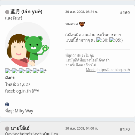
蓝月 (lán yuè)
30 ส.ค. 2008, 03:21 น.
#169
แสงจันทร์
ขดลวด
(เดือนมีความสามารถในการทาย
แบบนี้ต่ำมากๆ ค่ะ
)
ที่สุดถ้ามันจะไม่คุ้ม
แต่มันก็ดีที่อย่างน้อยได้จดจำ
ว่าครั้งนึงเคยก้าวไป...
Mode
:
http://faceblog.in.th
มังกร
โพสต์: 31,627
faceblog.in.th â™¥
ที่อยู่: Milky Way
นายโอ้เอ้
30 ส.ค. 2008, 04:00 น.
#170
Ù©(â€¢Ì®Ì®Ìƒâ€¢Ìƒ)Û¶ Ù©(-