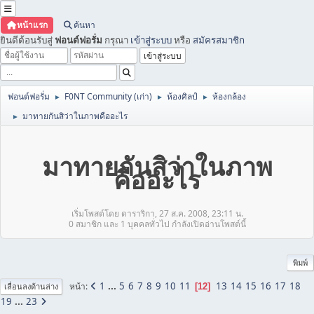
หน้าแรก
ค้นหา
ยินดีต้อนรับสู่
ฟอนต์ฟอรั่ม
กรุณา
เข้าสู่ระบบ
หรือ
สมัครสมาชิก
ฟอนต์ฟอรั่ม
F0NT Community (เก่า)
ห้องศิลป์
ห้องกล้อง
►
►
►
มาทายกันสิว่าในภาพคืออะไร
►
มาทายกันสิว่าในภาพ
คืออะไร
เริ่มโพสต์โดย ดาราริกา, 27 ส.ค. 2008, 23:11 น.
0 สมาชิก และ 1 บุคคลทั่วไป กำลังเปิดอ่านโพสต์นี้
พิมพ์
1
...
5
6
7
8
9
10
11
13
14
15
16
17
18
หน้า
12
เลื่อนลงด้านล่าง
19
...
23