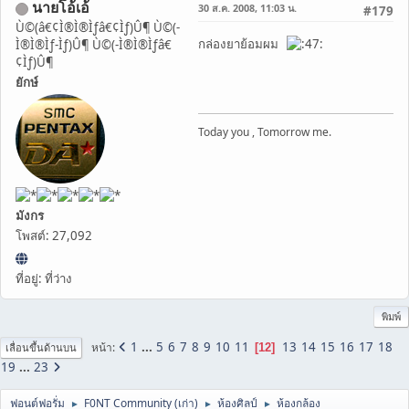
นายโอ้เอ้
30 ส.ค. 2008, 11:03 น.
#179
Ù©(â€¢Ì®Ì®Ìƒâ€¢Ìƒ)Û¶ Ù©(-
กล่องยาย้อมผม
Ì®Ì®Ìƒ-Ìƒ)Û¶ Ù©(-Ì®Ì®Ìƒâ€
¢Ìƒ)Û¶
ยักษ์
Today you , Tomorrow me.
มังกร
โพสต์: 27,092
ที่อยู่: ที่ว่าง
พิมพ์
1
...
5
6
7
8
9
10
11
13
14
15
16
17
18
หน้า
12
เลื่อนขึ้นด้านบน
19
...
23
ฟอนต์ฟอรั่ม
F0NT Community (เก่า)
ห้องศิลป์
ห้องกล้อง
►
►
►