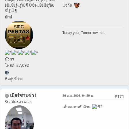
Ì®Ì®Ìƒ-Ìƒ)Û¶ Ù©(-Ì®Ì®Ìƒâ€
แจกัน
¢Ìƒ)Û¶
ยักษ์
Today you , Tomorrow me.
มังกร
โพสต์: 27,092
ที่อยู่: ที่ว่าง
เบียร์ซาบซ่า !
30 ส.ค. 2008, 04:59 น.
#171
รับสมัครสาวสวย
เส้นผมคนหัวล้าน