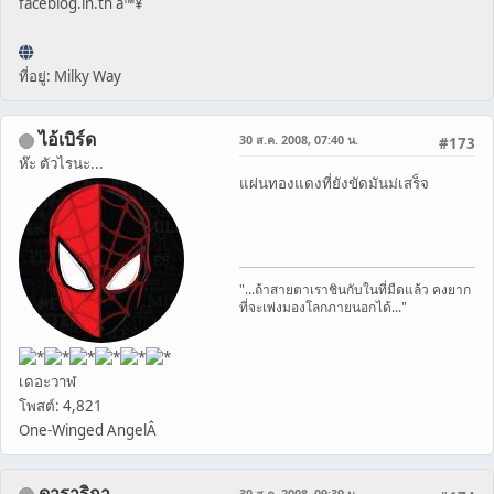
faceblog.in.th â™¥
ที่อยู่: Milky Way
ไอ้เบิร์ด
30 ส.ค. 2008, 07:40 น.
#173
ห๊ะ ตัวไรนะ...
แผ่นทองแดงที่ยังขัดมันม่เสร็จ
"...ถ้าสายตาเราชินกับในที่มืดแล้ว คงยาก
ที่จะเพ่งมองโลกภายนอกได้..."
เดอะวาฬ
โพสต์: 4,821
One-Winged AngelÂ
ดาราริกา
30 ส.ค. 2008, 09:39 น.