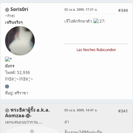
Soris0ri
02 เม.ย. 2009, 17:21 น.
#340
~Frei
เจ๊ไปพักรักษาตัว
เฟรินจริงๆ
Las Noches Rubicundior
มังกร
โพสต์: 52,936
ì†Œë¦¬ ì†Œë¦¬
ที่อยู่: ศรีราชา
พระธิดาผู้รั้ง a.k.a.
03 เม.ย. 2009, 14:47 น.
#341
Aomzaa-@-
อ่า
เดกแสบแบบว่ากวน....
งั้นเราจะได้รู้กันป่ะเนี่ย