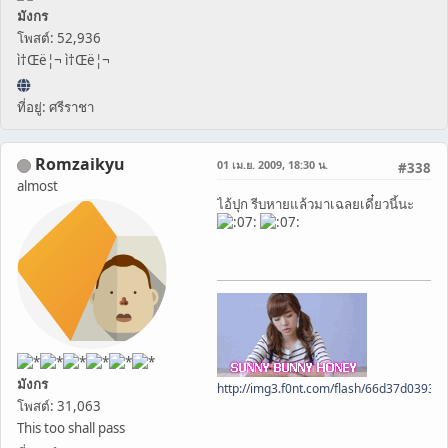
มังกร
โพสต์: 52,936
ì†Œë¦¬ ì†Œë¦¬
ที่อยู่: ศรีราชา
Romzaikyu
01 เม.ย. 2009, 18:30 น.
#338
almost
ไอ้ปุก รีบหายแล้วมาเฉลยเดี๋ยวนี้นะ
มังกร
http://img3.f0nt.com/flash/66d37d0393
โพสต์: 31,063
This too shall pass