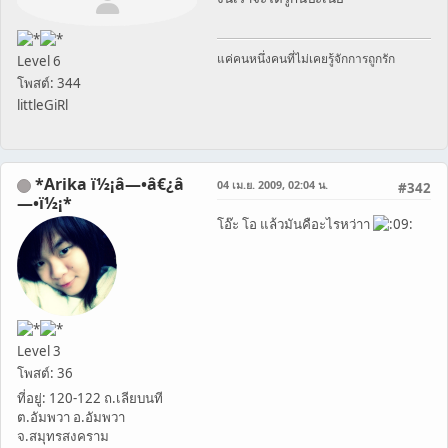
แค่คนหนึ่งคนที่ไม่เคยรู้จักการถูกรัก
Level 6
โพสต์: 344
littleGiRl
*Arika ï½¡â—•â€¿â
04 เม.ย. 2009, 02:04 น.
#342
—•ï½¡*
โอ๊ะ โอ แล้วมันคือะไรหว่าา
Level 3
โพสต์: 36
ที่อยู่: 120-122 ถ.เลียบนที
ต.อัมพวา อ.อัมพวา
จ.สมุทรสงคราม