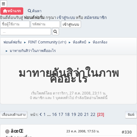
หน้าแรก
ค้นหา
ยินดีต้อนรับสู่
ฟอนต์ฟอรั่ม
กรุณา
เข้าสู่ระบบ
หรือ
สมัครสมาชิก
ฟอนต์ฟอรั่ม
F0NT Community (เก่า)
ห้องศิลป์
ห้องกล้อง
►
►
►
มาทายกันสิว่าในภาพคืออะไร
►
มาทายกันสิว่าในภาพ
คืออะไร
เริ่มโพสต์โดย ดาราริกา, 27 ส.ค. 2008, 23:11 น.
0 สมาชิก และ 1 บุคคลทั่วไป กำลังเปิดอ่านโพสต์นี้
1
...
16
17
18
19
20
21
22
หน้า
23
เลื่อนลงด้านล่าง
พิมพ์
âœŒ
23 ต.ค. 2008, 17:53 น.
#330