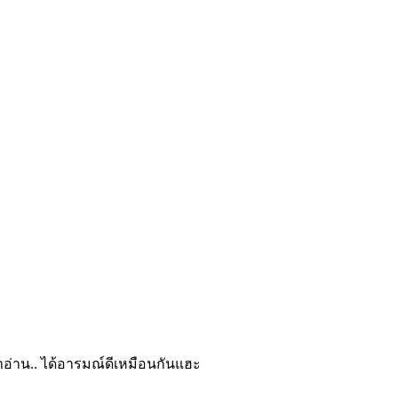
มาอ่าน.. ได้อารมณ์ดีเหมือนกันแฮะ