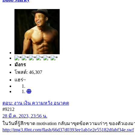
มังกร
โพสต์: 46,307
แฮร่~
ตอบ: งาน เงิน ความหวัง อนาคต
#9212
28 มี.ค. 2023, 23:56 น.
ในวันที่รู้สึกขาด motivation กลับมาขุดข้อความเก่าๆ ของตัวเอง
http://img3.f0nt.com/flash/66d37d0393ee1ab1e2e55182dfabf34e.swf