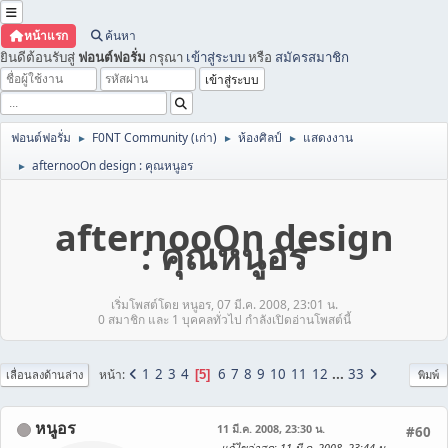
หน้าแรก
ค้นหา
ยินดีต้อนรับสู่
ฟอนต์ฟอรั่ม
กรุณา
เข้าสู่ระบบ
หรือ
สมัครสมาชิก
ฟอนต์ฟอรั่ม
F0NT Community (เก่า)
ห้องศิลป์
แสดงงาน
►
►
►
afternooOn design : คุณหนูอร
►
afternooOn design
: คุณหนูอร
เริ่มโพสต์โดย หนูอร, 07 มี.ค. 2008, 23:01 น.
0 สมาชิก และ 1 บุคคลทั่วไป กำลังเปิดอ่านโพสต์นี้
1
2
3
4
6
7
8
9
10
11
12
...
33
หน้า
5
เลื่อนลงด้านล่าง
พิมพ์
หนูอร
11 มี.ค. 2008, 23:30 น.
#60
แก้ไขล่าสุด
: 11 มี.ค. 2008, 23:44 น.