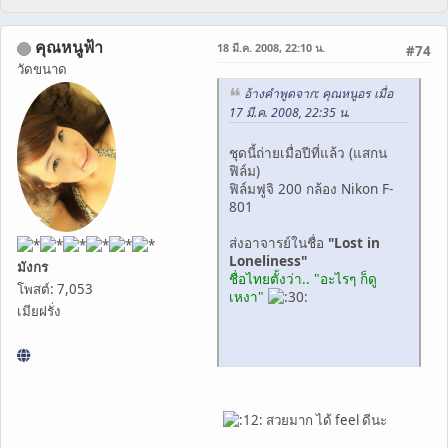
คุณหนูฟ้า
18 มี.ค. 2008, 22:10 น.
#74
วัดขนาด
อ้างคำพูดจาก: คุณหนูอร เมื่อ
17 มี.ค. 2008, 22:35 น.
ชุดนี้ถ่ายเมื่อปีที่แล้ว (แสกน
ฟิล์ม)
ฟิล์มฟูจิ 200 กล้อง Nikon F-
801
ส่งอาจารย์ในชื่อ
"Lost in
Loneliness"
มังกร
ชื่อไทยตั้งว่า.. "อะไรๆ ก็ดู
โพสต์: 7,053
เหงา"
เมียฝรั่ง
สวยมาก ได้ feel ดีนะ