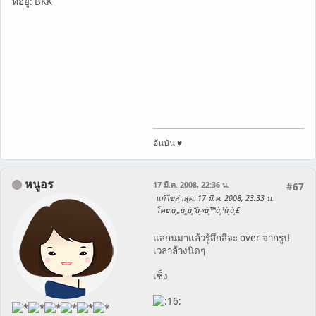
ที่อยู่: BKK
อันบัน ♥
หนูอร
17 มี.ค. 2008, 22:36 น.
#67
แก้ไขล่าสุด
: 17 มี.ค. 2008, 23:33 น.
โดย à¸„à¸¸à¸“à¸«à¸™à¸¹à¸­à¸£
แสกนมาแล้วรู้สึกสีจะ over จากรูป
เวลาล้างนิดๆ
เซ็ง