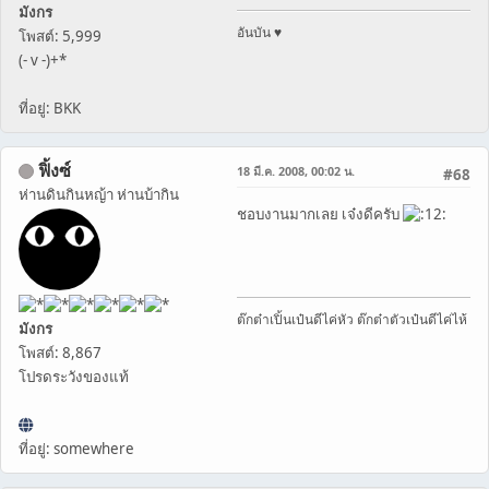
มังกร
อันบัน ♥
โพสต์: 5,999
(- v -)+*
ที่อยู่: BKK
ฟิ้งซ์
18 มี.ค. 2008, 00:02 น.
#68
ห่านดินกินหญ้า ห่านบ้ากิน
ชอบงานมากเลย เจ๋งดีครับ
ต๊กต๋าเปิ้นเป๋นดีไค่หัว ต๊กต๋าตัวเป๋นดีไค่ไห้
มังกร
โพสต์: 8,867
โปรดระวังของแท้
ที่อยู่: somewhere