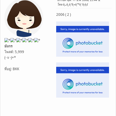
โดย à¸„à¸¸à¸“à¸«à¸™à¸¹à¸­à¸£
2006 ( 2 )
มังกร
โพสต์: 5,999
(- v -)+*
ที่อยู่: BKK