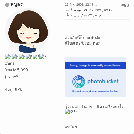
หนูอร
23 มี.ค. 2008, 22:19 น.
#90
แก้ไขล่าสุด
: 24 มี.ค. 2008, 00:47 น.
โดย à¸„à¸¸à¸“à¸«à¸™à¸¹à¸­à¸£
ส่วนอันนี้ก็งานเก่าค่ะ..
สีโปสเตอร์เลอะเทอะ
มังกร
โพสต์: 5,999
(- v -)+*
ที่อยู่: BKK
รู้ไหมเอ่ยว่ามาจากนิทานเรื่องอะไร
อันบัน ♥