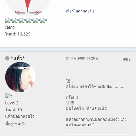
เที่ยวไปตามตะวัน ~
มังกร
โพสต์: 16,629
*แห้ว*
24 มี.ค. 2008, 07:26 น.
#97
โอ้..
สีโปสเตอร์ทำให้ชวนนึกถึง...........
กรี๊ด!!!!
Level 2
ไม่!!!!
มันโหดร้้าย!สำหรับแห้ว!
โพสต์: 15
แห้วน้อยกลอยใจ
แห้วอยากทำงานนอกคอมมั่งจัง เก่ง
ที่อยู่: ชลบุรี
แต่ในคอม=o='''