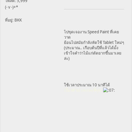
โพสต์: 5,999
(- v -)+*
ที่อยู่: BKK
ไปขุดเจองาน Speed Paint ที่เคย
วาด
ย้อนไปสมัยกำลังหัดใช้ Tablet ใหม่ๆ
(ประมาณ.. เกือบต้นปีที่แล้วได้มั้ง
เข้าใจคำว่าไม้แก่ดัดยากขึ้นมาเลย
ล่ะ)
ใช้เวลาประมาณ 10 นาทีได้
เบี้ยวด้วย! เละเทะที่สุด!