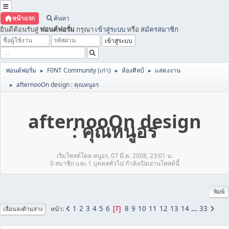
หน้าแรก
ค้นหา
ยินดีต้อนรับสู่
ฟอนต์ฟอรั่ม
กรุณา
เข้าสู่ระบบ
หรือ
สมัครสมาชิก
ฟอนต์ฟอรั่ม
F0NT Community (เก่า)
ห้องศิลป์
แสดงงาน
►
►
►
afternooOn design : คุณหนูอร
►
afternooOn design
: คุณหนูอร
เริ่มโพสต์โดย หนูอร, 07 มี.ค. 2008, 23:01 น.
0 สมาชิก และ 1 บุคคลทั่วไป กำลังเปิดอ่านโพสต์นี้
พิมพ์
1
2
3
4
5
6
8
9
10
11
12
13
14
...
33
หน้า
7
เลื่อนลงด้านล่าง