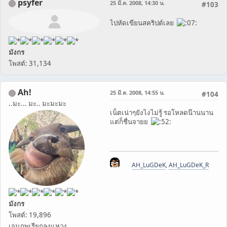
psyfer
25 มี.ค. 2008, 14:30 น.
#103
ไปหัดเขียนสคริปต์เลย
มังกร
โพสต์: 31,134
Ah!
25 มี.ค. 2008, 14:55 น.
#104
..มะ... มะ.. มะมะมะ
เน็ตเน่าๆยังไงไม่รู้ รอโหลดน๊านนาน
แต่ก็ชื่นจายย
AH_LuGDeK
,
AH_LuGDeK_R
มังกร
โพสต์: 19,896
เจนภพเรียกลุงแหวง