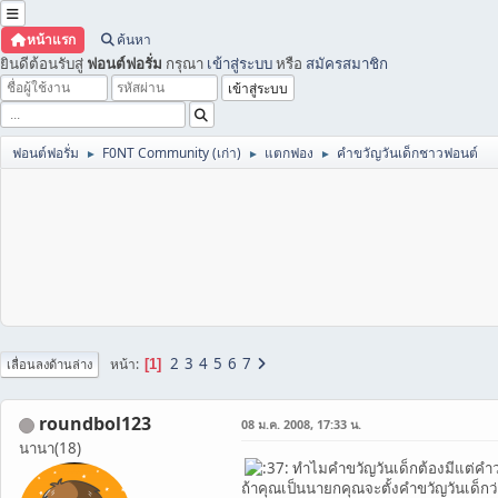
หน้าแรก
ค้นหา
ยินดีต้อนรับสู่
ฟอนต์ฟอรั่ม
กรุณา
เข้าสู่ระบบ
หรือ
สมัครสมาชิก
ฟอนต์ฟอรั่ม
F0NT Community (เก่า)
แตกฟอง
คำขวัญวันเด็กชาวฟอนต์
►
►
►
2
3
4
5
6
7
หน้า
1
เลื่อนลงด้านล่าง
roundbol123
08 ม.ค. 2008, 17:33 น.
นานา(18)
ทำไมคำขวัญวันเด็กต้องมีแต่คำว่า 
ถ้าคุณเป็นนายกคุณจะตั้งคำขวัญวันเด็ก