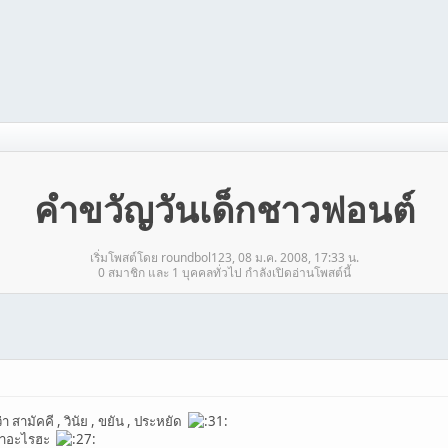
คำขวัญวันเด็กชาวฟอนต์
เริ่มโพสต์โดย roundbol123, 08 ม.ค. 2008, 17:33 น.
0 สมาชิก และ 1 บุคคลทั่วไป กำลังเปิดอ่านโพสต์นี้
สามัคคี , วินัย , ขยัน , ประหยัด
ว่าอะไรฮะ