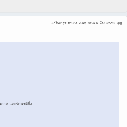
แก้ไขล่าสุด
: 08 ม.ค. 2008, 18:20 น. โดย </bell>
#8
ลาด และรักชาติยิ่ง