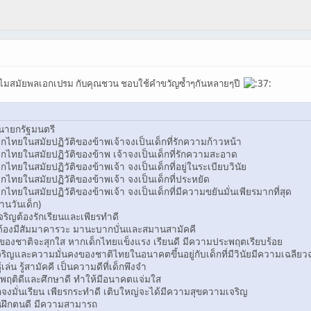
าทำไมสมัยพลเอกเปรม กับคุณชวน ชอบใช้คำขวัญซ้ำๆกันหลายๆปี
งนายกรัฐมนตรี
กไทยในสมัยปฏิวัติของข้าพเจ้าจงเป็นเด็กที่รักความก้าวหน้า
็กไทยในสมัยปฏิวัติของข้าพ เจ้าจงเป็นเด็กที่รักความสะอาด
ไทยในสมัยปฏิวัติของข้าพเจ้า จงเป็นเด็กที่อยู่ในระเบียบวินัย
กไทยในสมัยปฏิวัติของข้าพเจ้า จงเป็นเด็กที่ประหยัด
กไทยในสมัยปฏิวัติของข้าพเจ้า จงเป็นเด็กที่มีความขยันมั่นเพียรมากที่สุด
นวันเด็ก)
ริญต้องรักเรียนและเพียรทำดี
ีต้องมีสัมมาคารวะ มานะบากบั่นและสมานสามัคคี
งชาติจะสุกใส หากเด็กไทยแข็งแรง เรียนดี มีความประพฤตเรียบร้อย
ญและความมั่นคงของชาติไทยในอนาคตขึ้นอยู่กับเด็กที่มีวินัยมีความเฉลียวฉ
ล่น รู้สามัคคี เป็นความดีที่เด็กพึงจำ
พฤติดีและศึกษาดี ทำให้มีอนาคตแจ่มใส
งมั่นเรียน เพียรกระทำดี เติบใหญ่จะได้มีความสุขความเจริญ
ฝึกตนดี มีความสามารถ