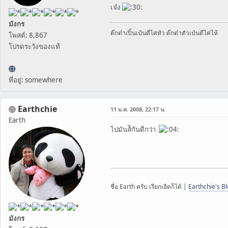
เจ๋ง
มังกร
ต๊กต๋าเปิ้นเป๋นดีไค่หัว ต๊กต๋าตัวเป๋นดีไค่ไห้
โพสต์: 8,867
โปรดระวังของแท้
ที่อยู่: somewhere
Earthchie
11 ม.ค. 2008, 22:17 น.
Earth
ไปมันส์ักันดีกว่า
ชื่อ Earth ครับ เรียกเอิดก็ได้ |
Earthchie's B
มังกร