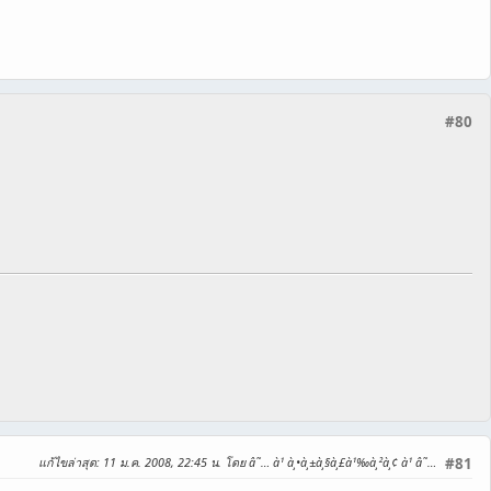
#80
แก้ไขล่าสุด
: 11 ม.ค. 2008, 22:45 น. โดย â˜… à¹ à¸•à¸±à¸§à¸£à¹‰à¸²à¸¢ à¹ â˜…
#81