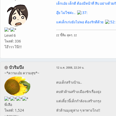
เด็กเอ๋ย เด็กดี ต้องมีหน้าที่ สิบ อย่างด้วย
อุ๊ย ไม่ใช่ค่ะ..
แค่เด็กเก่งยังไม่พอ ต้องรักดีด้วย
zz ขี้ลืม สุดๆ zz
Level 6
โพสต์: 336
โอ๊ววว โน๊!!!
บัวริมบึง
12 ม.ค. 2008, 22:24 น.
~*ความเอ๋ย ความสุข*~
คบเด็กสร้างบ้าน..
คบหัวล้านสร้างเมืองชักเรื่องยุ่ง
แต่เดี๋ยวนี้เด็กกำลังจะสร้างกรุง
พี่เสือ
หัวล้านมุงดูห่าง ๆ หาทางโกง!!
โพสต์: 1,524