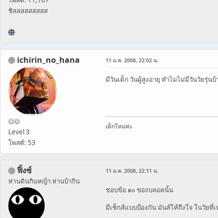
ชิสสสสสสสสส
ichirin_no_hana
11 ม.ค. 2008, 22:02 น.
มีวันเด็ก วันผู้สูงอายุ ทำไมไม่มีวันวัยรุ่น
เด็กใหม่ค่ะ
Level 3
โพสต์: 53
ฟิ้งซ์
11 ม.ค. 2008, 22:11 น.
ห่านดินกินหญ้า ห่านบ้ากิน
ชอบข้อ ๑๐ ของบลอคนั้น
มี​เซ็กส์​แบบป้อง​กัน​ ​มันส์​ให้​ถึง​ใจ​ ​ใน​วัยท