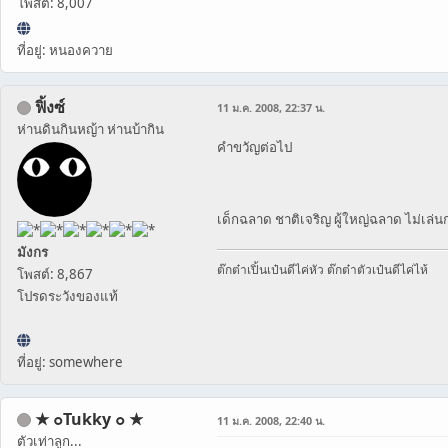
โพสต์: 8,007
ที่อยู่: หนองควาย
ฟิ้งซ์
11 ม.ค. 2008, 22:37 น.
ห่านดินกินหญ้า ห่านบ้ากิน
คำขวัญต่อไป
เด็กฉลาด ชาติเจริญ ผู้ใหญ่ฉลาด ไม่เล่น
มังกร
ต๊กต๋าเปิ้นเป๋นดีไค่หัว ต๊กต๋าตัวเป๋นดีไค่ไห้
โพสต์: 8,867
โปรดระวังของแท้
ที่อยู่: somewhere
★ ๐Tukky ๐ ★
11 ม.ค. 2008, 22:40 น.
ตัวเท่าลูก...