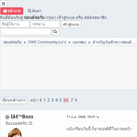
หน้าแรก
ค้นหา
ยินดีต้อนรับสู่
ฟอนต์ฟอรั่ม
กรุณา
เข้าสู่ระบบ
หรือ
สมัครสมาชิก
ฟอนต์ฟอรั่ม
F0NT Community (เก่า)
แตกฟอง
คำขวัญวันเด็กชาวฟอนต์
►
►
►
1
2
3
4
5
7
หน้า
6
เลื่อนลงด้านล่าง
Iâ€™Boss
11 ม.ค. 2008, 19:01 น.
น้องบอสครับ :D
แม้เกรียนวันนี้ ก็อาจปกติดีในภายหน้า