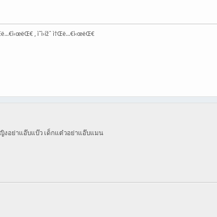
ë...€ì‹œëŒ€ , ì˜ì›ížˆ ì†Œë...€ì‹œëŒ€
ิงอย่าแอ๊บแบ๊ว เด็กแต๋วอย่าแอ๊บแมน