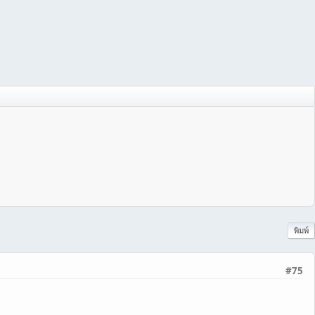
พิมพ์
#75