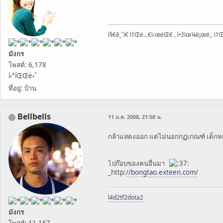
ì§€ê¸ˆì€ ì†Œë...€ì‹œëŒ€ , ì•žìœ¼ë¡œë,, ì†Œ
มังกร
โพสต์: 6,178
í‹°íŒŒë‹ˆ
ที่อยู่: บ้าน
Bellbells
11 ม.ค. 2008, 21:58 น.
กล้าแสดงออก แต่ไม่นอกกฏเกณฑ์ เด็กหญ
ไปก๊อบของคนอื่นมา
_http:
//bongtao.exteen.com/
l4d2
tf2
dota2
มังกร
โพสต์: 11,167