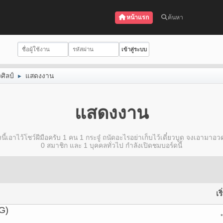
หน้าแรก
ค้นหา
งศิลป์
แสดงงาน
►
แสดงงาน
งนี้เอาไว้โชว์ฝีมือครับ 1 คน 1 กระจู๋ ถนัดอะไรอย่าเก็บไว้เดี๋ยวบูด จงเอามาอว
0 สมาชิก และ 1 บุคคลทั่วไป กำลังเปิดชมบอร์ดนี้
เร
G)