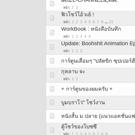
ã€ŒL-CHANNELâ„¢ã€
1
2
หน้า
ฟิวโชว์โอ้วเย้ !
1
2
3
4
5
6
7
8
...
21
หน้า
WorkBook : หนังสือบันทึก
1
2
3
4
5
หน้า
Update: Boohshit Animation Ep
1
2
3
หน้า
การ์ตูนเสื่อมๆ "ปลัดขิก ซุปเปอร์ฮ
กุหลาบ จะ
1
2
หน้า
+ การ์ตูนของผมครับ +
บูมบราโว่" โชว์งาน
หนังสั้น ม.ปลาย (แนวแอคชั่นแ
ตู้โชว์ของโบซซึ
1
2
3
4
5
6
7
8
9
หน้า