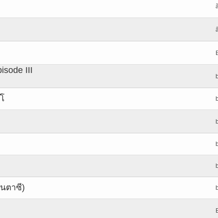
isode III
๊โ
ฟนตาซี)