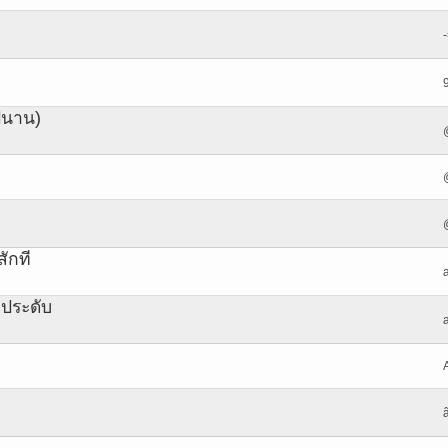
-
ปนาน)
ักที
งประดับ