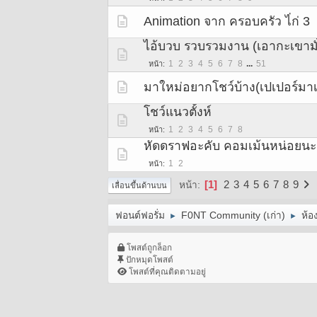
Animation จาก ครอบครัว ไ่ก่ 3
ไอ้บวบ รวบรวมงาน (เอากะเขามั
1
2
3
4
5
6
7
8
...
51
หน้า
มาใหม่อยากโชว์บ้าง(เปเปอร์มาเ
โชว์แนวตั้งห์
1
2
3
4
5
6
7
8
หน้า
หัดดราฟอะคับ คอมเม้นหน่อยนะ
1
2
หน้า
1
2
3
4
5
6
7
8
9
หน้า
เลื่อนขึ้นด้านบน
ฟอนต์ฟอรั่ม
F0NT Community (เก่า)
ห้อ
►
►
โพสต์ถูกล็อก
ปักหมุดโพสต์
โพสต์ที่คุณติดตามอยู่