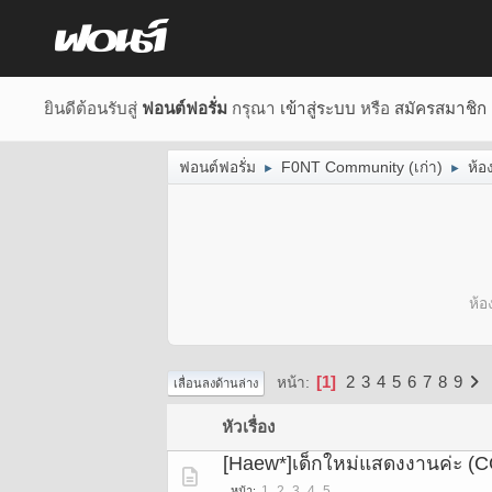
ยินดีต้อนรับสู่
ฟอนต์ฟอรั่ม
กรุณา
เข้าสู่ระบบ
หรือ
สมัครสมาชิก
ฟอนต์ฟอรั่ม
F0NT Community (เก่า)
ห้อ
►
►
ห้อ
1
2
3
4
5
6
7
8
9
หน้า
เลื่อนลงด้านล่าง
หัวเรื่อง
[Haew*]เด็กใหม่แสดงงานค่ะ (C
1
2
3
4
5
หน้า