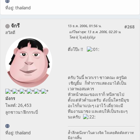
ที่อยู่: thailand
จักรี
13 ธ.ค. 2006, 01:56 น.
#268
แก้ไขล่าสุด
: 13 ธ.ค. 2006, 02:20 น.
สวัสดี
โดย à¸ˆà¸±à¸à¸£à¸µ
ตึ่งโป๊ะ !!
ครับ วันนี้ พวกเรา ชาวคณะ ครูนิด
เชิญยิ้ม ก็ทำการแสดงมาได้เป็น
เวลาพอสมควร
หัวหน้าคณะของเราก็ หนีหายไป
มังกร
ตั้งแต่หัวค่ำนะครับ ดังนั้นใครมีมุข
โพสต์: 26,453
อะไรก็มาแปะๆ เอาไว้ เดี่ยวจะมี
ทีมงานมาชง และตบให้เป็นระยะๆ
ลูกชาวนา ฝึกกระบี่
นะครับ
ที่อยู่: thailand
ล้ำลึกคนึงหาในดวงจิต ใจเคยคิดตัดสวาท
มิอาจสิ้น