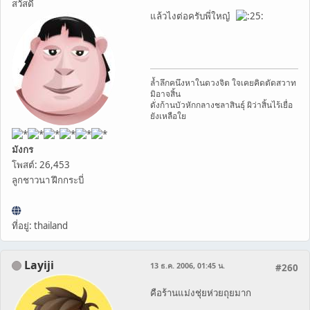
สวัสดี
แล้วไงต่อครับพี่ใหญ๋
ล้ำลึกคนึงหาในดวงจิต ใจเคยคิดตัดสวาท
มิอาจสิ้น
ดั่งก้านบัวหักกลางชลาสินธุ์ ผิว่าสิ้นไร้เยื่อ
ยังเหลือใย
มังกร
โพสต์: 26,453
ลูกชาวนา ฝึกกระบี่
ที่อยู่: thailand
Layiji
13 ธ.ค. 2006, 01:45 น.
#260
คือร้านแม่งชุ่ยห่วยถุยมาก