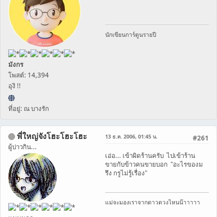
นักเขียนการ์ตูนรายปี
มังกร
โพสต์: 14,394
อุงิ !!
ที่อยู่: ณ บางรัก
พี่ใหญ่จังโฮะโฮะโฮะ
13 ธ.ค. 2006, 01:45 น.
#261
ผู้บ่าวกิน...
เอ่อ... เข้าผิดร้านครับ ไปเข้าร้าน
ขายกับข้าวคนขายบอก "อะไรของม
รึง กรูไม่รู้เรื่อง"
แม่จะมองเราจากดาวดวงไหนน๊าาาาา