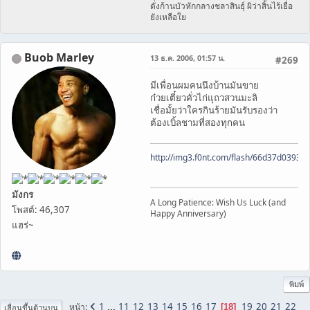
ดั่งก้านบัวหักกลางชลาสินธุ์ ผิว่าสิ้นไร้เยื่อ
ยังเหลือใย
Buob Marley
13 ธ.ค. 2006, 01:57 น.
#269
มีเพื่อนผมคนนึงบ้านมันขาย
ก๋วยเตี๋ยวคั่วไก่แุถวสวนมะลิ
เชื่อมั้ยว่าใครกินร้ายมันรับรองว่า
ต้องเบิ้ลชามที่สองทุกคน
http://img3.f0nt.com/flash/66d37d0393
มังกร
A Long Patience: Wish Us Luck (and
โพสต์: 46,307
Happy Anniversary)
แฮร่~
พิมพ์
1
...
11
12
13
14
15
16
17
19
20
21
22
หน้า
18
เลื่อนขึ้นด้านบน