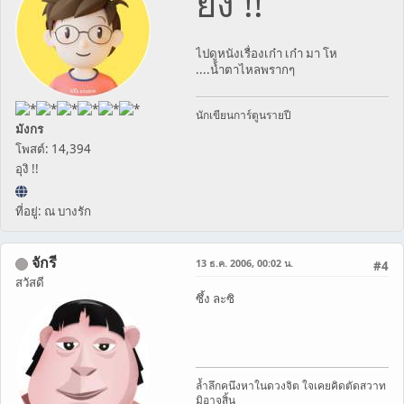
ยัง !!
ไปดูหนังเรื่องเก๋า เก๋า มา โห
....น้ำตาไหลพรากๆ
นักเขียนการ์ตูนรายปี
มังกร
โพสต์: 14,394
อุงิ !!
ที่อยู่: ณ บางรัก
จักรี
13 ธ.ค. 2006, 00:02 น.
#4
สวัสดี
ซึ้ง ละซิ
ล้ำลึกคนึงหาในดวงจิต ใจเคยคิดตัดสวาท
มิอาจสิ้น