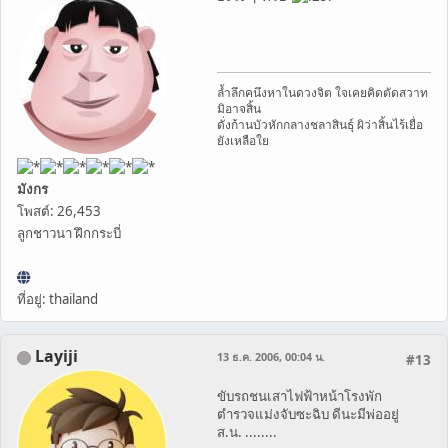
ล้ำลึกคนึงหาในดวงจิต ใจเคยคิดตัดสวาท
มิอาจสิ้น
ดั่งก้านบัวหักกลางชลาสินธุ์ ผิว่าสิ้นไร้เยื่อ
ยังเหลือใย
มังกร
โพสต์: 26,453
ลูกชาวนา ฝึกกระบี่
ที่อยู่: thailand
Layiji
13 ธ.ค. 2006, 00:04 น.
#13
ขับรถชนเสาไฟฟ้าหน้าโรงพัก
ตำรวจแม่งจับซะฉิบ ดีนะมีพ่ออยู่
ส.น. ........