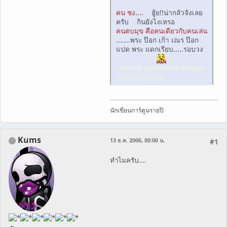
คน ชง....
ฮู้ย!!น่ากลัวจังเลย
ครับ กินยังไงเหรอ
คนตบมุข คือคนเดียวกับคนเล่น
.......พระ ป๊อก เก้า เณร ป๊อก
แปด พระ แดกเรียบ.....รอบวง
เวรกรรม ตุตกนรกแน่ ขอบคุณ
โปรงลางสะออน
นักเขียนการ์ตูนรายปี
Kums
13 ธ.ค. 2006, 00:00 น.
#1
ทำไมครับ....