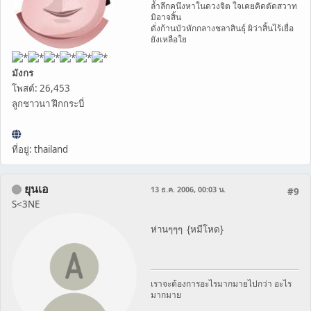
ล้ำลึกคนึงหาในดวงจิต ใจเคยคิดตัดสวาท
มิอาจสิ้น
ดั่งก้านบัวหักกลางชลาสินธุ์ ผิว่าสิ้นไร้เยื่อ
ยังเหลือใย
มังกร
โพสต์: 26,453
ลูกชาวนา ฝึกกระบี่
ที่อยู่: thailand
ยุนเอ
13 ธ.ค. 2006, 00:03 น.
#9
S<3NE
ห่านๆๆๆ {หมีโหด}
เราจะต้องการอะไรมากมายไปกว่า อะไร
มากมาย