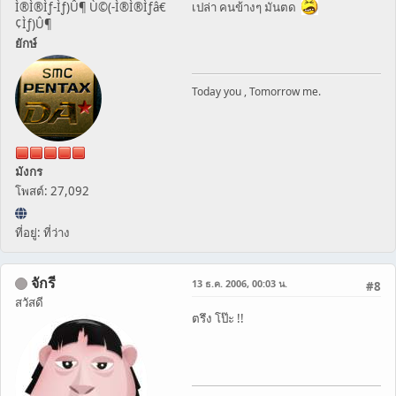
Ì®Ì®Ìƒ-Ìƒ)Û¶ Ù©(-Ì®Ì®Ìƒâ€
เปล่า คนข้างๆ มันตด
¢Ìƒ)Û¶
ยักษ์
Today you , Tomorrow me.
มังกร
โพสต์: 27,092
ที่อยู่: ที่ว่าง
จักรี
13 ธ.ค. 2006, 00:03 น.
#8
สวัสดี
ตรึง โป๊ะ !!