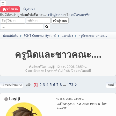
หน้าแรก
ค้นหา
ยินดีต้อนรับสู่
ฟอนต์ฟอรั่ม
กรุณา
เข้าสู่ระบบ
หรือ
สมัครสมาชิก
ฟอนต์ฟอรั่ม
F0NT Community (เก่า)
แตกฟอง
ครูนิดและชาวคณะ....
►
►
►
ครูนิดและชาวคณะ....
เริ่มโพสต์โดย Layiji, 12 ธ.ค. 2006, 23:59 น.
0 สมาชิก และ 1 บุคคลทั่วไป กำลังเปิดอ่านโพสต์นี้
2
3
4
5
6
7
8
...
173
หน้า
1
เลื่อนลงด้านล่าง
พิมพ์
Layiji
12 ธ.ค. 2006, 23:59 น.
แก้ไขล่าสุด
: 21 ก.ค. 2008, 01:35 น. โดย
Laeà¹Œ