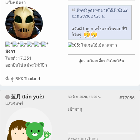
แป้งหมี่ตรา
อ้างคำพูดจาก: นายโอ้เอ้ เมื่อ 22
เม.ย. 2020, 21:26 น.
สวัสดี login ครั้งแรกในรอบกี่ปี
ก็ไม่รู้
ไม่เจอโอ้เอ้นานมาก
มังกร
โพสต์: 17,351
สู่ความโดดเดี่ยว อันไกลโพ้น
ออกบินไป แม้จะไม่มีปีก
ที่อยู่: BKK Thailand
蓝月 (lán yuè)
30 มิ.ย. 2020, 16:20 น.
#77056
แสงจันทร์
เข้ามาดู
ที่สุดถ้ามันจะไม่คุ้ม