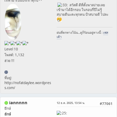
เจ๊ฟ้ามาเป็นประจำทุกปี - -"
สวัสดี ดีที่ตั้งพาสง่ายเลย
เข้ามาได้อีกรอบ ในรอบกี่ปีไม่รู้
สบายดีนะคะทุกคน ป้าสบายดี ไปละ
ฝนที่ตกทางโน้น...ตูก็ร้อนอยู่ทางนี้ :
เฟส
เค้า
Level 10
โพสต์: 1,132
ฮ่วย !!!
ที่อยู่:
http://nofatdaylee.wordpres
s.com/
iannnnn
12 ธ.ค. 2025, 13:54 น.
#77061
ยึกษ์
ยักษ์