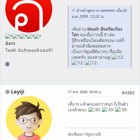
อ้างคำพูดจาก: iannnnn เมื่อ 26
ม.ค. 2009, 12:22 น.
เพิ่งอ่าน
Mush อัจฉริยะก้อง
โลก
จบเมื่อวานนี้ 9 เล่ม
รู้สึกเหมือนโดนตัดจบนะ แต่ก็
มังกร
อ่านแล้วอิ่มพอสมควร
โพสต์: ฉันรักคอมพิวเตอร์!!
เป็นการ์ตูนที่ดีมากๆ เรื่องนึง
เลยครับ ลองหาอ่านดู
Layiji
11 พ.ค. 2020, 20:50 น.
#4382
เดี๋ยวๆ แล้วคนบอกว่าสนุก ก็เป็นตัว
เองด้วยนะ
นักเขียนการ์ตูนรายปี