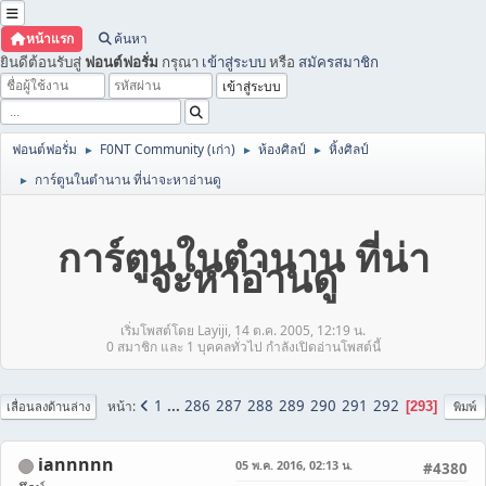
หน้าแรก
ค้นหา
ยินดีต้อนรับสู่
ฟอนต์ฟอรั่ม
กรุณา
เข้าสู่ระบบ
หรือ
สมัครสมาชิก
ฟอนต์ฟอรั่ม
F0NT Community (เก่า)
ห้องศิลป์
หิ้งศิลป์
►
►
►
การ์ตูนในตำนาน ที่น่าจะหาอ่านดู
►
การ์ตูนในตำนาน ที่น่า
จะหาอ่านดู
เริ่มโพสต์โดย Layiji, 14 ต.ค. 2005, 12:19 น.
0 สมาชิก และ 1 บุคคลทั่วไป กำลังเปิดอ่านโพสต์นี้
1
...
286
287
288
289
290
291
292
หน้า
293
เลื่อนลงด้านล่าง
พิมพ์
iannnnn
05 พ.ค. 2016, 02:13 น.
#4380