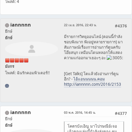
โพสต์: 4
iannnnn
22 เม.ย. 2016, 22:43 น.
#4376
ยึกษ์
มีรายการวิทยุออนไลน์ (ตอนนี้กำลัง
ยักษ์
ชอบฟังมาก ฟังอยู่หลายรายการ) มา
สัมภาษณ์เรื่องการอ่านการ์ตูนครับ
โอ๊ยสนุก เหมือนโดนหลอกให้แสดง
ความแก่ออกมาเยอะๆ อะ
มังกร
โพสต์: ฉันรักคอมพิวเตอร์!!
[Get Talks] โตแล้วยังอ่านการ์ตูน
อีก? -
ไอ้แอนนนนน.คอม
http://iannnnn.com/2016/2153
iannnnn
03 พ.ค. 2016, 14:45 น.
#4377
ยึกษ์
ยักษ์
โคตรบังเอิญ มาไปรษณีย์เจอ
เจ้าของเล่มนี้กำลังส่งของ คน