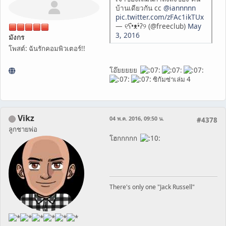
บ้านเดียวกัน cc
@iannnnn
pic.twitter.com/zFAc1ikTUx
— ୧ʕ•̀ᴥ•́ʔ୨ (@freeclub)
May
3, 2016
มังกร
โพสต์: ฉันรักคอมพิวเตอร์!!
โอ๊ยยยยย
ซิกัมซ่าเล่ม 4
Vikz
04 พ.ค. 2016, 09:50 น.
#4378
ลูกชายพ่อ
โฮกกกกก
There's only one "Jack Russell"