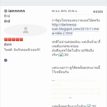
iannnnn
02 พ.ย. 2015, 23:34 น.
#4369
ยึกษ์
การ์ตูนใหม่ของคนวาดเดธโน้ตครับ
ยักษ์
http://darknessz-
scan.blogspot.com/2015/11/mir
ai-nikki-2.html
ปกติไม่อ่านสปอยล์นะ แต่เห็นจั่วมางี้
มังกร
เลยต้องกดซะหน่อย
โพสต์: ฉันรักคอมพิวเตอร์!!
มันคือเดทโน้ตในอีกเวอร์ชันนึง
จริงๆ
แต่จะบอกว่า ตูก็คิดพล็อตประมาณนี้
ไว้เหมือนกัน
---
เกี่ยวกับพระเจ้า ที่กำลังจะหมด
อายุขัย
เลยส่งเทวทูตมือรองไปทำการหาคน
ที่จะมาเป็นพระเจ้าองค์ถีดไป ด้วยวิธี
ส่งเดชต่างๆ
---
แต่พล็อตตูเริ่มจากในส้วม