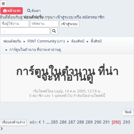
หน้าแรก
ค้นหา
ยินดีต้อนรับสู่
ฟอนต์ฟอรั่ม
กรุณา
เข้าสู่ระบบ
หรือ
สมัครสมาชิก
ฟอนต์ฟอรั่ม
F0NT Community (เก่า)
ห้องศิลป์
หิ้งศิลป์
►
►
►
การ์ตูนในตำนาน ที่น่าจะหาอ่านดู
►
การ์ตูนในตำนาน ที่น่า
จะหาอ่านดู
เริ่มโพสต์โดย Layiji, 14 ต.ค. 2005, 12:19 น.
0 สมาชิก และ 1 บุคคลทั่วไป กำลังเปิดอ่านโพสต์นี้
พิมพ์
1
...
285
286
287
288
289
290
291
293
หน้า
292
เลื่อนลงด้านล่าง