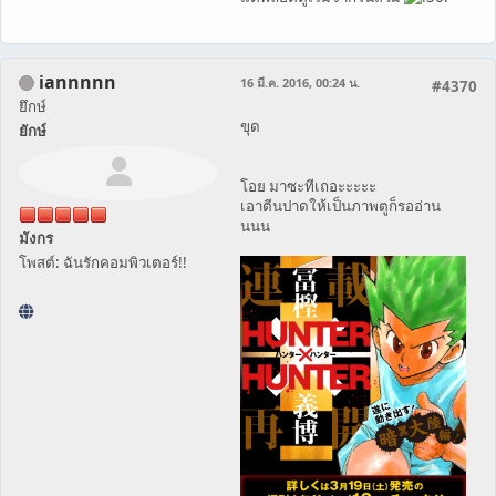
iannnnn
16 มี.ค. 2016, 00:24 น.
#4370
ยึกษ์
ขุด
ยักษ์
โอย มาซะทีเถอะะะะะ
เอาตีนปาดให้เป็นภาพตูก็รออ่าน
นนน
มังกร
โพสต์: ฉันรักคอมพิวเตอร์!!