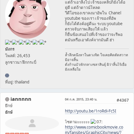
แต่ถ้าเอาลิ้งไป เจ้าของคลิปก็ยังได้อ
ยุ่ดี แต่ถ้าดาวน์โหลด
วีดีโอของเขาลงมาอัพใน Chanel
youtube ของเรา เจ้าของที่อัพ
ก็ยังได้ตังค์อยู่ดีนะ ระบบ youtube
ตรวจจับภาพเสียงให้ แล้ว
ก็ยื่นข้อเสนอไปที่เจ้าของว่าจะรีพอ
ตมันหรือเอาตังค์จากมันดี ฮ่า
มังกร
ล้ำลึกคนึงหาในดวงจิต ใจเคยคิดตัดสวาท
โพสต์: 26,453
มิอาจสิ้น
ลูกชาวนา ฝึกกระบี่
ดั่งก้านบัวหักกลางชลาสินธุ์ ผิว่าสิ้นไร้เยื่อ
ยังเหลือใย
ที่อยู่: thailand
iannnnn
04 ก.ค. 2015, 23:40 น.
#4367
ยึกษ์
http://youtu.be/1roRdi-Fc5I
ยักษ์
ไซตามะะะะะะ
http://www.comicbookmovie.co
m/fansites/GraphicCity/news/?