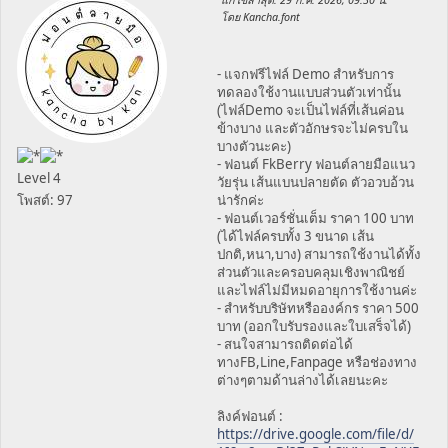
โดย Kancha.font
- แจกฟรีไฟล์ Demo สำหรับการ
ทดลองใช้งานแบบส่วนตัวเท่านั้น
(ไฟล์Demo จะเป็นไฟล์ที่เส้นค่อน
ข้างบาง และตัวอักษรจะไม่ครบใน
บางตัวนะคะ)
- ฟอนต์ FkBerry ฟอนต์ลายมือแนว
Level 4
วัยรุ่น เส้นแบนปลายตัด ตัวอวบอ้วน
โพสต์: 97
น่ารักค่ะ
- ฟอนต์เวอร์ชั่นเต็ม ราคา 100 บาท
(ได้ไฟล์ครบทั้ง 3 ขนาด เส้น
ปกติ,หนา,บาง) สามารถใช้งานได้ทั้ง
ส่วนตัวและครอบคลุมเชิงพาณิชย์
และไฟล์ไม่มีหมดอายุการใช้งานค่ะ
- สำหรับบริษัทหรือองค์กร ราคา 500
บาท (ออกใบรับรองและใบเสร็จได้)
- สนใจสามารถติดต่อได้
ทางFB,Line,Fanpage หรือช่องทาง
ต่างๆตามด้านล่างได้เลยนะคะ
ลิงค์ฟอนต์ :
https://drive.google.com/file/d/