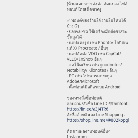
[ห้ามแจก ขาย ส่งต่อ ดัดแปลง ไฟล์
ฟอนต์โดยเด็ดขาด]
✅ ฟอนต์ของร้านใช้งานในไหนได้
บ้าง (?)
- Canva Pro ใช้เครื่องมือตั้งค่าสระ
ขั้นสูงได้
- แอปแต่งรูป เช่น Phonto/ ไอบิสเพ
นท์ X/ Procreate / อื่นๆ
- แอปตัดต่อ VDO เช่น CapCut/
VLLO/ InShot/ อื่นๆ
- จดโน๊ตเรียน เช่น goodnotes/
Notabillity/ Kilonotes / อื่นๆ
- PC เช่น โปรแกรมตระกูล
Adobe/Microsoft
- ตั้งฟอนต์มือถือระบบ Android
ช่องทางสั่งซื้อฟอนต์
สอบถาม/สั่งซื้อ Line ID @famfont :
https://lin.ee/a3J4TR6
สั่งซื้อด้วยตัวเอง Line Shopping :
https://shop.line.me/@802kopgl
ติดตามผลงานฟอนต์อื่นๆ
Instagram :