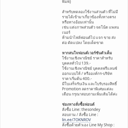
พิมพ์)
สำหรับทดลองใช้งานส่วนตัว ที่ไม่มี
รายได้เข้ามาเกี่ยวข้องทั้งทางตรง
หรือทางอ้อมเท่านั้น
เช่น แต่งภาพส่วนตัว จดโน้ต แพลน
เนอร์
ห้ามนำไฟล์ฟอนต์ไป แจก ขาย ส่ง
ต่อ ดัดแปลง โดยเด็ดขาด
หากสนใจฟอนต์เวอร์ชันตัวเต็ม
ใช้งานเชิงพาณิชย์ ราคาสำหรับ
บุคคลทั่วไป 139.-
ใช้งานเชิงพาณิชย์ บุคคลฟรีแลนซ์
ออกแบบให้ / หรือองค์กร-บริษัท
ราคาเริ่มต้น 400.-
มีใบเสร็จรับเงิน และใบรับรองสิทธิ์
Promotion ลดราคาพิเศษแต่ละ
เดือน กรุณาสอบถามเพิ่มเติมได้ค่ะ
ช่องทางสั่งซื้อฟอนต์
สั่งซื้อ Line: thesondey
สอบถาม / สั่งซื้อ Line :
lin.ee/7OKNROV
สั่งซื้อด้วยตัวเอง Line My Shop :