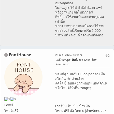
อย่างถูกต้อง
ไม่อนุญาตให้นำไฟล์ไปแจก แชร์
หรือจำหน่ายต่อในทุกกรณี
สิทธิ์การใช้งานเป็นแบบส่วนบุคคล
เท่านั้น
หากตรวจพบการละเมิดการใช้งาน
ขอสงวนสิทธิ์เรียกค่าปรับ 5,000
บาททันที / ฟอนต์ / จำนวนที่ส่งต่อ
FontHouse
28 ก.ค. 2026, 23:11 น.
#2
แก้ไขล่าสุด
:
วันนี้
เวลา 12:35 โดย
FontHouse
ฟอนต์คูลเปอร์ FH Coolper ลายมือ
สไตล์น่ารัก อ่านง่าย
สดใส ขี้เล่นแต่งภาพคอนเทนต์คาเฟ่
หรือโพสต์รีวิวก็น่ารักสุดๆ
Level 3
เวอร์ชันเต็ม มี 3 น้ำหนัก
โพสต์: 37
โหลดฟรีไฟล์ Demo (สำหรับทดลอง