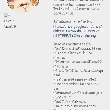
เหมาะสำหรับงานคอนเทนต์ โพสต์
โซเชียล สติกเกอร์ คาเฟ่ และงาน
ออกแบบทั่วไป
Level 1
ลิ้งไฟล์ฟอนต์และรูปโปรโมท
โพสต์: 9
https://drive.google.com/drive/f
olders/1rWz6NxhDBCjYszvXvX0E
rrhKYRRR7FZC?usp=sharing
โหลดฟรี เวอร์ชันทดลองใช้
• ไฟล์ Demo สำหรับทดลองใช้งาน
• มีตัวอักษรโปร่งผสมในบาง
ตำแหน่ง
• ใช้ได้เฉพาะงานส่วนตัวที่ไม่ก่อให้
เกิดรายได้
• ห้ามนำไปใช้ในงานเชิงพาณิชย์ทุก
กรณี
หากต้องการใช้งานเชิงพาณิชย์
• ปลดล็อกเวอร์ชันเต็ม ราคา 159
บาท
• ได้รับฟอนต์ครบทั้ง 3 น้ำหนัก (บาง
/ ปกติ / หนา)
• ไม่มีตัวอักษรโปร่งผสม
• รองรับภาษาไทย ภาษาอังกฤษ