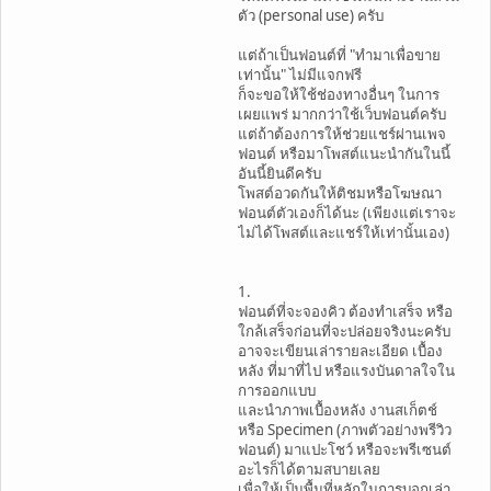
ตัว (personal use) ครับ
แต่ถ้าเป็นฟอนต์ที่ "ทำมาเพื่อขาย
เท่านั้น" ไม่มีแจกฟรี
ก็จะขอให้ใช้ช่องทางอื่นๆ ในการ
เผยแพร่ มากกว่าใช้เว็บฟอนต์ครับ
แต่ถ้าต้องการให้ช่วยแชร์ผ่านเพจ
ฟอนต์ หรือมาโพสต์แนะนำกันในนี้
อันนี้ยินดีครับ
โพสต์อวดกันให้ติชมหรือโฆษณา
ฟอนต์ตัวเองก็ได้นะ (เพียงแต่เราจะ
ไม่ได้โพสต์และแชร์ให้เท่านั้นเอง)
1.
ฟอนต์ที่จะจองคิว ต้องทำเสร็จ หรือ
ใกล้เสร็จก่อนที่จะปล่อยจริงนะครับ
อาจจะเขียนเล่ารายละเอียด เบื้อง
หลัง ที่มาที่ไป หรือแรงบันดาลใจใน
การออกแบบ
และนำภาพเบื้องหลัง งานสเก็ตช์
หรือ Specimen (ภาพตัวอย่างพรีวิว
ฟอนต์) มาแปะโชว์ หรือจะพรีเซนต์
อะไรก็ได้ตามสบายเลย
เพื่อให้เป็นพื้นที่หลักในการบอกเล่า