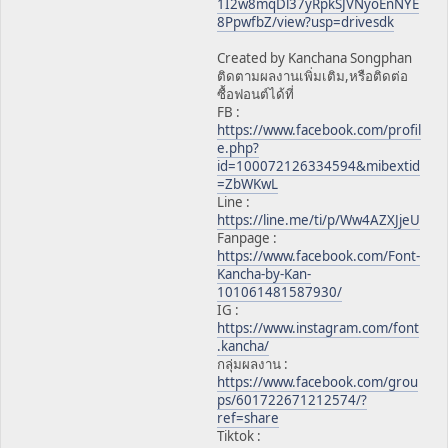
1I2w8mqDl37yRpkSJVNyoEnNYE
8PpwfbZ/view?usp=drivesdk
Created by Kanchana Songphan
ติดตามผลงานเพิ่มเติม,หรือติดต่อ
ซื้อฟอนต์ได้ที่
FB :
https://www.facebook.com/profil
e.php?
id=100072126334594&mibextid
=ZbWKwL
Line :
https://line.me/ti/p/Ww4AZXJjeU
Fanpage :
https://www.facebook.com/Font-
Kancha-by-Kan-
101061481587930/
IG :
https://www.instagram.com/font
.kancha/
กลุ่มผลงาน :
https://www.facebook.com/grou
ps/601722671212574/?
ref=share
Tiktok :