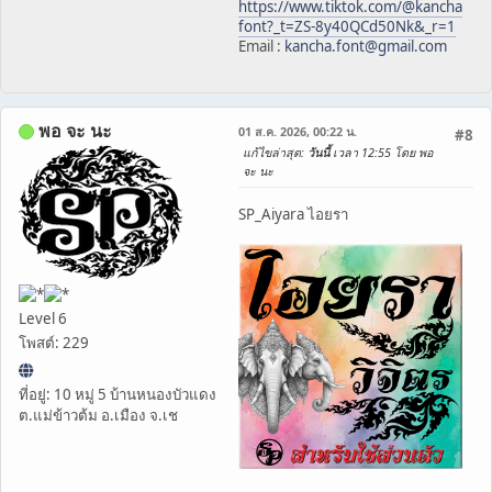
https://www.tiktok.com/@kancha
font?_t=ZS-8y40QCd50Nk&_r=1
Email :
kancha.font@gmail.com
พอ จะ นะ
01 ส.ค. 2026, 00:22 น.
#8
แก้ไขล่าสุด
:
วันนี้
เวลา 12:55 โดย พอ
จะ นะ
SP_Aiyara ไอยรา
Level 6
โพสต์: 229
ที่อยู่: 10 หมู่ 5 บ้านหนองบัวแดง
ต.แม่ข้าวต้ม อ.เมือง จ.เช