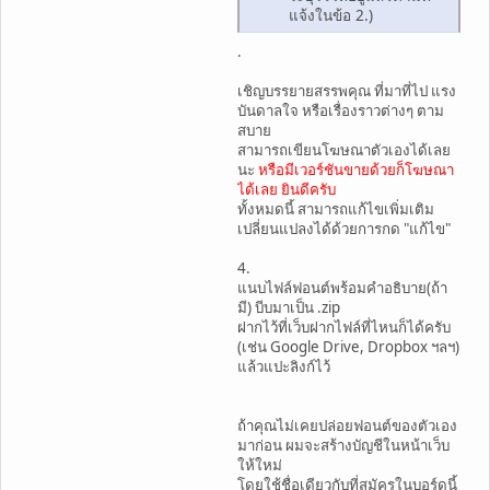
แจ้งในข้อ 2.)
.
เชิญบรรยายสรรพคุณ ที่มาที่ไป แรง
บันดาลใจ หรือเรื่องราวต่างๆ ตาม
สบาย
สามารถเขียนโฆษณาตัวเองได้เลย
นะ
หรือมีเวอร์ชันขายด้วยก็โฆษณา
ได้เลย ยินดีครับ
ทั้งหมดนี้ สามารถแก้ไขเพิ่มเติม
เปลี่ยนแปลงได้ด้วยการกด "แก้ไข"
4.
แนบไฟล์ฟอนต์พร้อมคำอธิบาย(ถ้า
มี) บีบมาเป็น .zip
ฝากไว้ที่เว็บฝากไฟล์ที่ไหนก็ได้ครับ
(เช่น Google Drive, Dropbox ฯลฯ)
แล้วแปะลิงก์ไว้
ถ้าคุณไม่เคยปล่อยฟอนต์ของตัวเอง
มาก่อน ผมจะสร้างบัญชีในหน้าเว็บ
ให้ใหม่
โดยใช้ชื่อเดียวกับที่สมัครในบอร์ดนี้