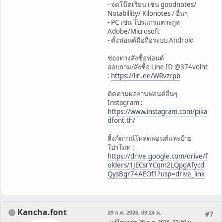
- จดโน๊ตเรียน เช่น goodnotes/
Notabillity/ Kilonotes / อื่นๆ
- PC เช่น โปรแกรมตระกูล
Adobe/Microsoft
- ตั้งฟอนต์มือถือระบบ Android
ช่องทางสั่งซื้อฟอนต์
สอบถาม/สั่งซื้อ Line ID @374volht
:
https://lin.ee/WRvzcpb
ติดตามผลงานฟอนต์อื่นๆ
Instagram :
https://www.instagram.com/pika
dfont.th/
ลิ้งก์ดาวน์โหลดฟอนต์และป้าย
โปรโมท :
https://drive.google.com/drive/f
olders/1JECsrYCqm2LQpgAfycd
QysBgr74AEOf1?usp=drive_link
Kancha.font
29 ก.ค. 2026, 09:24 น.
#7
แก้ไขล่าสุด
: 29 ก.ค. 2026, 09:30 น.