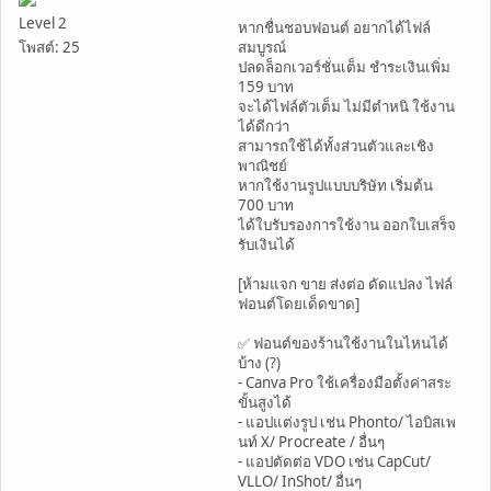
Level 2
หากชื่นชอบฟอนต์ อยากได้ไฟล์
โพสต์: 25
สมบูรณ์
ปลดล็อกเวอร์ชั่นเต็ม ชำระเงินเพิ่ม
159 บาท
จะได้ไฟล์ตัวเต็ม ไม่มีตำหนิ ใช้งาน
ได้ดีกว่า
สามารถใช้ได้ทั้งส่วนตัวและเชิง
พาณิชย์
หากใช้งานรูปแบบบริษัท เริ่มต้น
700 บาท
ได้ใบรับรองการใช้งาน ออกใบเสร็จ
รับเงินได้
[ห้ามแจก ขาย ส่งต่อ ดัดแปลง ไฟล์
ฟอนต์โดยเด็ดขาด]
✅ ฟอนต์ของร้านใช้งานในไหนได้
บ้าง (?)
- Canva Pro ใช้เครื่องมือตั้งค่าสระ
ขั้นสูงได้
- แอปแต่งรูป เช่น Phonto/ ไอบิสเพ
นท์ X/ Procreate / อื่นๆ
- แอปตัดต่อ VDO เช่น CapCut/
VLLO/ InShot/ อื่นๆ