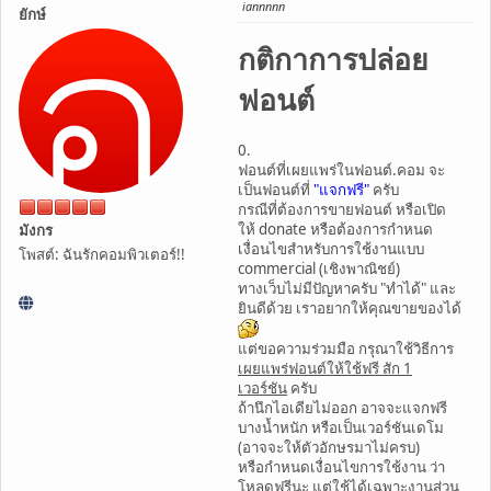
iannnnn
ยักษ์
กติกาการปล่อย
ฟอนต์
0.
ฟอนต์ที่เผยแพร่ในฟอนต์.คอม จะ
เป็นฟอนต์ที่
"แจกฟรี"
ครับ
กรณีที่ต้องการขายฟอนต์ หรือเปิด
ให้ donate หรือต้องการกำหนด
มังกร
เงื่อนไขสำหรับการใช้งานแบบ
โพสต์: ฉันรักคอมพิวเตอร์!!
commercial (เชิงพาณิชย์)
ทางเว็บไม่มีปัญหาครับ "ทำได้" และ
ยินดีด้วย เราอยากให้คุณขายของได้
แต่ขอความร่วมมือ กรุณาใช้วิธีการ
เผยแพร่ฟอนต์ให้ใช้ฟรี สัก 1
เวอร์ชัน
ครับ
ถ้านึกไอเดียไม่ออก อาจจะแจกฟรี
บางน้ำหนัก หรือเป็นเวอร์ชันเดโม
(อาจจะให้ตัวอักษรมาไม่ครบ)
หรือกำหนดเงื่อนไขการใช้งาน ว่า
โหลดฟรีนะ แต่ใช้ได้เฉพาะงานส่วน