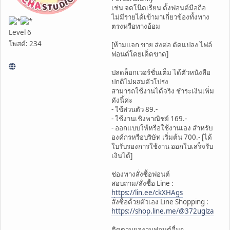
เช่น จดโน๊ตเรียน ตั้งฟอนต์มือถือ
ไม่มีรายได้เข้ามาเกี่ยวข้องทั้งทาง
ตรงหรือทางอ้อม
Level 6
โพสต์: 234
[ห้ามแจก ขาย ส่งต่อ ดัดแปลง ไฟล์
ฟอนต์โดยเด็ดขาด]
ปลดล็อกเวอร์ชั่นเต็ม ได้ตัวหนังสือ
ปกติไม่ผสมตัวโปร่ง
สามารถใช้งานได้จริง ชำระเงินเพิ่ม
ดังนี้ค่ะ
- ใช้ส่วนตัว 89.-
- ใช้งานเชิงพาณิชย์ 169.-
- ออกแบบให้หรือใช้งานเอง สำหรับ
องค์กรหรือบริษัท เริ่มต้น 700.- [ได้
ใบรับรองการใช้งาน ออกใบเสร็จรับ
เงินได้]
ช่องทางสั่งซื้อฟอนต์
สอบถาม/สั่งซื้อ Line :
https://lin.ee/ckXHAgs
สั่งซื้อด้วยตัวเอง Line Shopping :
https://shop.line.me/@372uglza
ติดตามผลงานฟอนต์อื่นๆ