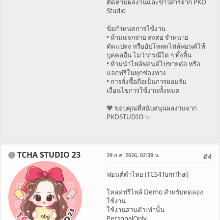
ติดตามผลงานและข่าวสารจาก PKD
Studio
ข้อกำหนดการใช้งาน
• ห้ามแจกจ่าย ส่งต่อ จำหน่าย
ดัดแปลง หรืออัปโหลดไฟล์ฟอนต์ให้
บุคคลอื่น ไม่ว่ากรณีใด ๆ ทั้งสิ้น
• ห้ามนำไฟล์ฟอนต์ไปขายต่อ หรือ
แจกฟรีในทุกช่องทาง
• การสั่งซื้อถือเป็นการยอมรับ
เงื่อนไขการใช้งานทั้งหมด
💖 ขอบคุณที่สนับสนุนผลงานจาก
PKDSTUDIO ✨
TCHA STUDIO 23
29 ก.ค. 2026, 02:38 น.
#4
ฟอนต์ตำไทย (TCS4TumThai)
โหลดฟรีไฟล์ Demo สำหรับทดลอง
ใช้งาน
ใช้งานส่วนตัวเท่านั้น -
PersonalOnly