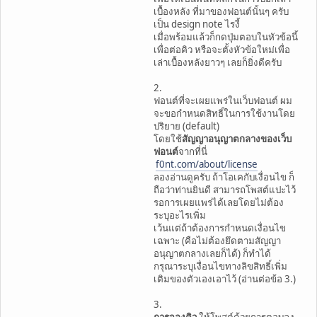
เบื้องหลัง ที่มาของฟอนต์นั้นๆ ครับ
เป็น design note ไรงี้
เมื่อพร้อมแล้วก็กดปุ่มตอบในหัวข้อนี้
เพื่อต่อคิว หรือจะตั้งหัวข้อใหม่เพื่อ
เล่าเบื้องหลังยาวๆ เลยก็ยิ่งดีครับ
2.
ฟอนต์ที่จะเผยแพร่ในเว็บฟอนต์ ผม
จะขอกำหนดสิทธิ์ในการใช้งานโดย
ปริยาย (default)
โดยใช้
สัญญาอนุญาตกลางของเว็บ
ฟอนต์
จากที่นี่
f0nt.com/about/license
ลองอ่านดูครับ ถ้าโอเคกับเงื่อนไข ก็
ถือว่าท่านยินดี สามารถโพสต์แปะไว้
รอการเผยแพร่ได้เลยโดยไม่ต้อง
ระบุอะไรเพิ่ม
เว้นแต่ถ้าต้องการกำหนดเงื่อนไข
เฉพาะ (คือไม่ต้องยึดตามสัญญา
อนุญาตกลางเลยก็ได้) ก็ทำได้
กรุณาระบุเงื่อนไขทางลิขสิทธิ์เพิ่ม
เติมของตัวเองเอาไว้ (อ่านต่อข้อ 3.)
3.