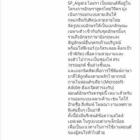
SP_Aiyara ไอยรา เป็นฟอนต์ที่อยู่ใน
โครงการอักษราสูตรไทยวิจิตร มุ่ง
เน้นการออกแบบลายเส้นให้
กลมกลืนกับศิลปะลวดลายไทย
จัดรูปแบบอักษรให้เป็นเอกลักษณะ
เฉพาะตัว เข้ากันกับชุดอักษรนั้นๆ
รวมถึงอักษรภาษาอังกฤษและ
สัญลักษณ์อื่นๆครบถ้วนบริบูรณ์
พร้อมใส่ฟีเจอร์ (แก้สระลอย-ล็อกเป้า
เข้าพิกัด) เพื่อความสวยงามและ
ลงตัว ไม่ว่าจะเป็นช่องไฟ สระ
วรรณยุกต์ ชั้นล่างชั้นบน
และแยกนิคหิตเพื่อการใช้พิมพ์ภาษา
บาลีไห้ถูกต้องตามหลักไวยากรณ์
ภายในฟอนต์ๆเดียว (Microsoft-
Adobe ต้องเปิดค่ารองรับ)
ฟอนต์อักษรวิจตรชุดนี้ เหมาะสำหรับ
งานออกแบบเฉพาะด้าน เช่น โลโก้
ป้ายชื่อ สิ่งพิมพ์ โฆษณา งานเทศกาล
พิเศษอื่นๆ เป็นอาทิ
ทั้งนี้ยังมีพรีเซนต์ข้อความสไตล์
เอฟเฟค ในรูปแบบต่างๆเล็กน้อย
เพื่อเป็นแนวทางในการใช้งานฟอนต์
ของผู้สนใจทั่วไปด้วย