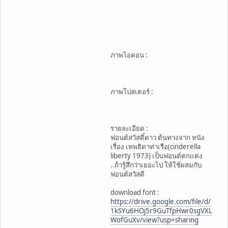
ภาพไอคอน :
ภาพโปสเตอร์ :
รายละเอียด :
ฟอนต์สวัสดิ์ดาว ต้นทางจาก หนัง
เรื่อง เทพธิดาท่าเรือ(cinderella
liberty 1973) เป็นฟอนต์ตกแต่ง
..ถ้ารู้สึกว่าเยอะไป ให้ใช้ผสมกับ
ฟอนต์สวัสดี
download font :
https://drive.google.com/file/d/
1kSYu6HOj5r9GuTfpHwr0sgVXL
WofGuXv/view?usp=sharing